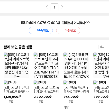
1
'15UD40N-GX76K24GB램' 검색결과 어떠셨나요?
만족해요
아쉬워요
함께 보면 좋은 상품
광고
[S급] LG그램 17인치
[S급] LG그램 프로 16
[LG]인텔i5 윈도우11
[S급] LG그
리퍼 노트북 모음전 사
인치 고사양 노트북 리
홈 FHD 저렴한 사무용
리퍼 노트북 
무용 게이밍 리퍼브 대
퍼 코어울트라9 2TB
대학생 인강용 가성비
무용 게이밍 
1,129,000
2,700,000
944,000
799,000
원
원
원
원
학생 랩탑 가성비 업무
32GB WIN11 144H
노트북 울트라북 15U
학생 랩탑 가
무료
무료
무료
무료
용
z VRR 16Z90TS-G.
50T-GROWK
용
AUG9U1 사무용 게이
리뷰
1