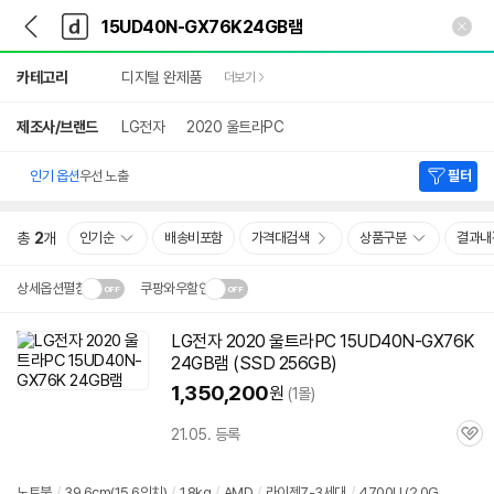
뒤
다
본문 바로가기
다
로
나
나
가
와
와
상
기
메
카테고리
디지털 완제품
더보기
세
인
검
색
제조사/브랜드
LG전자
2020 울트라PC
인기 옵션
우선 노출
필터
총
2
개
인기순
배송비포함
가격대검색
상품구분
결과내
상세옵션펼침
쿠팡와우할인
설치 환경·지역에 따라
LG전자 2020 울트라PC 15UD40N-GX76K
닫
배송·설치비가 달라집니다.
24GB
램
(SSD 256GB)
기
1,350,200
원
(1몰)
21.05. 등록
관
심
노트북
/
39.6cm(15.6인치)
/
1.8kg
/
AMD
/
라이젠7-3세대
/
4700U (2.0G