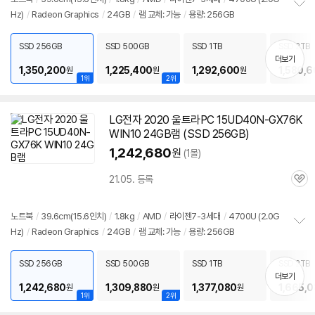
Hz)
/
Radeon Graphics
/
24GB
/
램
교체: 가능
/
용량: 256GB
정
보
펼
SSD 256GB
SSD 500GB
SSD 1TB
SSD 2TB
치
더보기
기
1,350,200
1,225,400
1,292,600
1,580,
원
원
원
1위
2위
LG전자 2020 울트라PC 15UD40N-GX76K
WIN10 24GB
램
(SSD 256GB)
1,242,680
원
(1몰)
21.05. 등록
관
심
노트북
/
39.6cm(15.6인치)
/
1.8kg
/
AMD
/
라이젠7-3세대
/
4700U (2.0G
Hz)
/
Radeon Graphics
/
24GB
/
램
교체: 가능
/
용량: 256GB
정
보
펼
SSD 256GB
SSD 500GB
SSD 1TB
SSD 2TB
치
더보기
기
1,242,680
1,309,880
1,377,080
1,665,
원
원
원
1위
2위