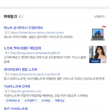
밍 대학생 랩탑 업무용
작업용
파워링크
광고
신청하기
레노버 공식파트너 인컴씨앤씨
네이버페이 플러스
https://smartstore.naver.com/incomss
광고
레노버 아이디어패드 슬림3, 합리적인 가격으로 만나보세요
노트북,맥북,태블릿 매입업체
http://blog.naver.com/paladog8030
광고
고가에 빠르고 편안한 매입! 저희가 삽니다!/판매X/17년된 TV,뉴스출현
업체!
세이퍼컴퓨터 랩탑 노트북
네이버페이 플러스
https://smartstore.naver.com/bornit
광고
중고 브랜드노트북, 리사이클노트북 차별화된 클린 서비스로 가성비,가심비노트북 판매
가성비노트북 G마켓
http://m.gmarket.co.kr
광고
가성비노트북 주말까지 매일매일 빠른배송, 오늘 주문 내일도착 스타배송
G마켓베스트
슈퍼딜특가
스타배송
꼭멤버십
옥션 가성비노트북