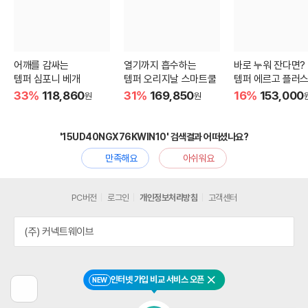
어깨를 감싸는
열기까지 흡수하는
바로 누워 잔다면?
템퍼 심포니 베개
템퍼 오리지날 스마트쿨
템퍼 에르고 플러스
33%
118,860
31%
169,850
16%
153,000
원
원
'15UD40NGX76KWIN10' 검색결과 어떠셨나요?
만족해요
아쉬워요
PC버전
로그인
개인정보처리방침
고객센터
(주) 커넥트웨이브
인터넷 가입 비교 서비스 오픈
NEW
닫기
이
전