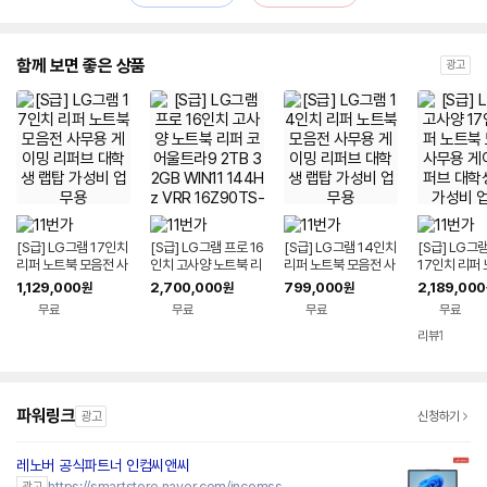
함께 보면 좋은 상품
광고
[S급] LG그램 17인치
[S급] LG그램 프로 16
[S급] LG그램 14인치
[S급] LG그
리퍼 노트북 모음전 사
인치 고사양 노트북 리
리퍼 노트북 모음전 사
17인치 리퍼
무용 게이밍 리퍼브 대
퍼 코어울트라9 2TB
무용 게이밍 리퍼브 대
음전 사무용 
1,129,000
2,700,000
799,000
2,189,000
원
원
원
학생 랩탑 가성비 업무
32GB WIN11 144H
학생 랩탑 가성비 업무
퍼브 대학생 
무료
무료
무료
무료
용
z VRR 16Z90TS-G.
용
비 업무용
AUG9U1 사무용 게이
리뷰
1
밍 대학생 랩탑 업무용
작업용
파워링크
광고
신청하기
레노버 공식파트너 인컴씨앤씨
네이버페이 플러스
https://smartstore.naver.com/incomss
광고