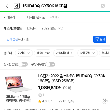
뒤
다
본문 바로가기
다
로
나
나
가
와
와
상
기
메
카테고리
디지털 완제품
더보기
세
인
검
색
제조사/브랜드
LG전자
2022 울트라PC
인기 옵션
우선 노출
필터
총
3
개
인기순
배송비포함
가격대검색
상품구분
결과내
상세옵션펼침
쿠팡와우할인
설치 환경·지역에 따라
LG전자 2022 울트라PC 15UD40Q-GX50K
닫
배송·설치비가 달라집니다.
16GB
램
(SSD 256GB)
기
1,089,810
원
(10몰)
1
상
상
4.9
(
84)
22.01. 등록
품
관
별
의
품
심
점