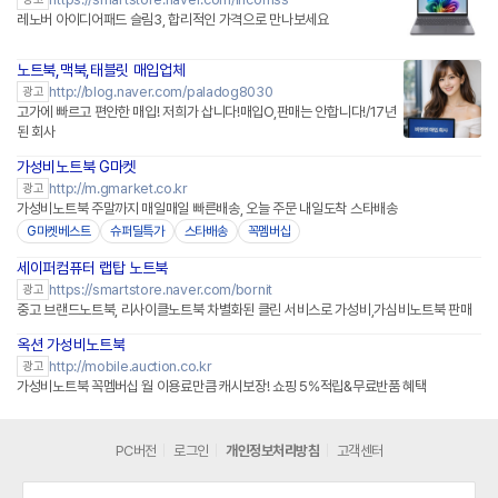
레노버 아이디어패드 슬림3, 합리적인 가격으로 만나보세요
노트북,맥북,태블릿 매입업체
http://blog.naver.com/paladog8030
광고
고가에 빠르고 편안한 매입! 저희가 삽니다!매입O,판매는 안합니다!/17년
된 회사
가성비노트북 G마켓
http://m.gmarket.co.kr
광고
가성비노트북 주말까지 매일매일 빠른배송, 오늘 주문 내일도착 스타배송
G마켓베스트
슈퍼딜특가
스타배송
꼭멤버십
세이퍼컴퓨터 랩탑 노트북
네이버페이 플러스
https://smartstore.naver.com/bornit
광고
중고 브랜드노트북, 리사이클노트북 차별화된 클린 서비스로 가성비,가심비노트북 판매
옥션 가성비노트북
http://mobile.auction.co.kr
광고
가성비노트북 꼭멤버십 월 이용료만큼 캐시보장! 쇼핑 5%적립&무료반품 혜택
PC버전
로그인
개인정보처리방침
고객센터