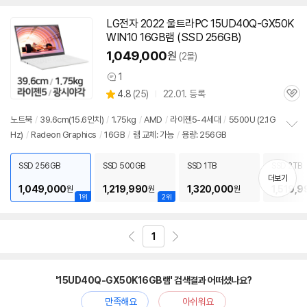
LG전자 2022 울트라PC 15UD40Q-GX50K
WIN10 16GB
램
(SSD 256GB)
1,049,000
원
(2몰)
1
상
상
4.8
(
25)
22.01. 등록
품
관
별
의
품
심
점
견
노트북
/
39.6cm(15.6인치)
/
1.75kg
/
AMD
/
라이젠5-4세대
/
5500U (2.1G
리
Hz)
/
Radeon Graphics
/
16GB
/
램
교체: 가능
/
용량: 256GB
정
뷰
보
펼
SSD 256GB
SSD 500GB
SSD 1TB
SSD 2TB
치
더보기
기
1,049,000
1,219,990
1,320,000
1,519,9
원
원
원
1위
2위
1
'15UD40Q-GX50K16GB램' 검색결과 어떠셨나요?
만족해요
아쉬워요