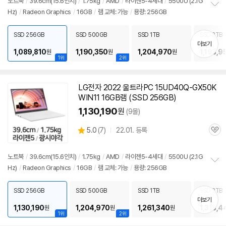
견
노트북
/
39.6cm(15.6인치)
/
1.75kg
/
AMD
/
라이젠5-4세대
/
5500U (2.1G
리
Hz)
/
Radeon Graphics
/
16GB
/
램
교체: 가능
/
용량: 256GB
정
뷰
보
펼
SSD 256GB
SSD 500GB
SSD 1TB
SSD 2TB
치
더보기
기
1,089,810
1,190,350
1,204,970
1,193,9
원
원
원
1위
2위
LG전자 2022 울트라PC 15UD40Q-GX50K
WIN11 16GB
램
(SSD 256GB)
1,130,190
원
(9몰)
상
5.0
(
7)
22.01. 등록
관
별
품
심
점
리
노트북
/
39.6cm(15.6인치)
/
1.75kg
/
AMD
/
라이젠5-4세대
/
5500U (2.1G
뷰
Hz)
/
Radeon Graphics
/
16GB
/
램
교체: 가능
/
용량: 256GB
정
보
펼
SSD 256GB
SSD 500GB
SSD 1TB
SSD 2TB
치
더보기
기
1,130,190
1,204,970
1,261,340
1,318,4
원
원
원
1위
2위