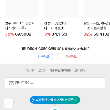
방수 고어텍스 등산화
갓성비 3만원대
발볼 부자도 편-안
디스커버리 특가!
나이키 세트★
아이더 트레킹화
39%
69,500
3%
34,115
32%
59,410
원
원
원
'15UD50N-GX50KWIN10' 검색결과 어떠셨나요?
만족해요
아쉬워요
PC버전
로그인
개인정보처리방침
고객센터
(주) 커넥트웨이브
인터넷 가입 비교 서비스 오픈
NEW
닫기
이
전