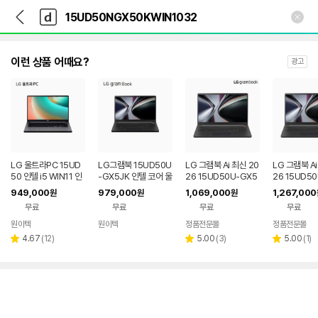
뒤
다
본문 바로가기
다
로
나
나
가
와
와
기
메
인
이런 상품 어때요?
광고
LG 울트라PC 15UD
LG그램북 15UD50U
LG 그램북 Ai 최신 20
LG 그램북 Ai
50 인텔 i5 WIN11 인
-GX5JK 인텔 코어 울
26 15UD50U-GX5
26 15UD5
강용 업무용 노트북 8
트라5 Win11 8GB, 2
JK 16GB 256GB 인
JK 16GB 1
949,000
979,000
1,069,000
1,267,000
원
원
원
GB, 512GB
56GB
텔 울트라5
울트라5
무료
무료
무료
무료
원이텍
원이텍
정품전문몰
정품전문몰
리
리
리
4.67
(
12
)
5.00
(
3
)
5.00
(
1
)
별
별
별
뷰
뷰
뷰
점
점
점
수
수
수