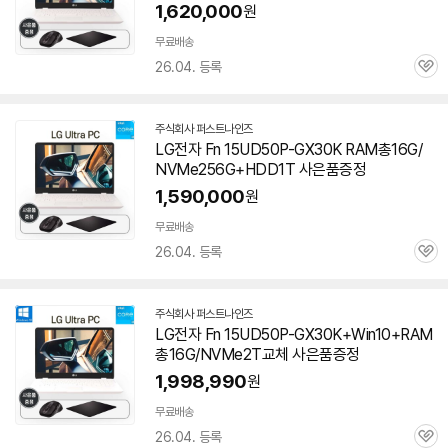
페
1,620,000
원
이
무료배송
26.04. 등록
관
심
주식회사 퍼스트나인즈
네
LG전자 Fn 15UD50P-GX30K RAM총16G/
이
NVMe256G+HDD1T 사은품증정
버
페
1,590,000
원
이
무료배송
26.04. 등록
관
심
주식회사 퍼스트나인즈
네
LG전자 Fn 15UD50P-GX30K+Win10+RAM
이
총16G/NVMe2T교체 사은품증정
버
페
1,998,990
원
이
무료배송
26.04. 등록
관