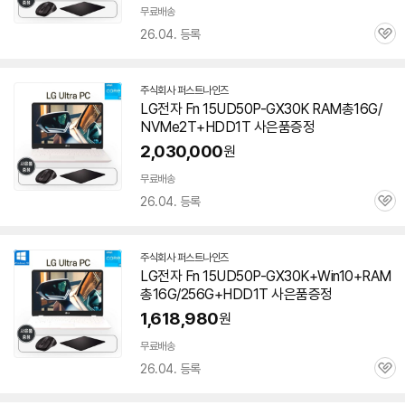
무료배송
26.04. 등록
관
심
주식회사 퍼스트나인즈
네
LG전자 Fn 15UD50P-GX30K RAM총16G/
이
NVMe2T+HDD1T 사은품증정
버
페
2,030,000
원
이
무료배송
26.04. 등록
관
심
주식회사 퍼스트나인즈
네
LG전자 Fn 15UD50P-GX30K+Win10+RAM
이
총16G/256G+HDD1T 사은품증정
버
페
1,618,980
원
이
무료배송
26.04. 등록
관
심