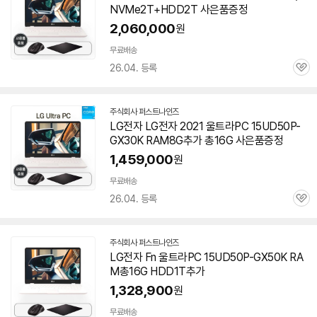
NVMe2T+HDD2T 사은품증정
버
페
2,060,000
원
이
무료배송
26.04. 등록
관
심
주식회사 퍼스트나인즈
네
LG전자 LG전자 2021 울트라PC 15UD50P-
이
GX30K RAM8G추가 총16G 사은품증정
버
페
1,459,000
원
이
무료배송
26.04. 등록
관
심
주식회사 퍼스트나인즈
네
LG전자 Fn 울트라PC 15UD50P-GX50K RA
이
M총16G HDD1T추가
버
페
1,328,900
원
이
무료배송