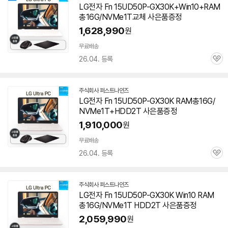
LG전자 Fn 15UD50P-GX30K+Win10+RAM
이
총16G/NVMe1T교체 사은품증정
버
페
1,628,990
원
이
무료배송
26.04. 등록
관
심
주식회사 퍼스트나인즈
네
LG전자 Fn 15UD50P-GX30K RAM총16G/
이
NVMe1T+HDD2T 사은품증정
버
페
1,910,000
원
이
무료배송
26.04. 등록
관
심
주식회사 퍼스트나인즈
네
LG전자 Fn 15UD50P-GX30K Win10 RAM
이
총16G/NVMe1T HDD2T 사은품증정
버
페
2,059,990
원
이