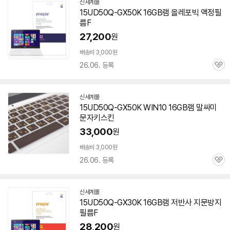
신세계몰
15UD50Q-GX50K 16GB
램
올레포빅 액정필
름F
27,200
원
배송비 3,000원
26.06. 등록
관
심
신세계몰
15UD50Q-GX50K WIN10 16GB
램
말싸미
문자키스킨
33,000
원
배송비 3,000원
26.06. 등록
관
심
신세계몰
15UD50Q-GX30K 16GB
램
저반사 지문방지
필름F
28,200
원