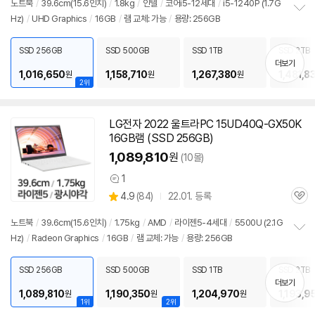
노트북
/
39.6cm(15.6인치)
/
1.8kg
/
인텔
/
코어i5-12세대
/
i5-1240P (1.7G
뷰
Hz)
/
UHD Graphics
/
16GB
/
램
교체: 가능
/
용량: 256GB
정
보
펼
SSD 256GB
SSD 500GB
SSD 1TB
SSD 2TB
치
더보기
기
1,016,650
1,158,710
1,267,380
1,481,8
원
원
원
2위
LG전자 2022 울트라PC 15UD40Q-GX50K
16GB
램
(SSD 256GB)
1,089,810
원
(10몰)
1
상
상
4.9
(
84)
22.01. 등록
품
관
별
의
품
심
점
견
노트북
/
39.6cm(15.6인치)
/
1.75kg
/
AMD
/
라이젠5-4세대
/
5500U (2.1G
리
Hz)
/
Radeon Graphics
/
16GB
/
램
교체: 가능
/
용량: 256GB
정
뷰
보
펼
SSD 256GB
SSD 500GB
SSD 1TB
SSD 2TB
치
더보기
기
1,089,810
1,190,350
1,204,970
1,193,9
원
원
원
1위
2위