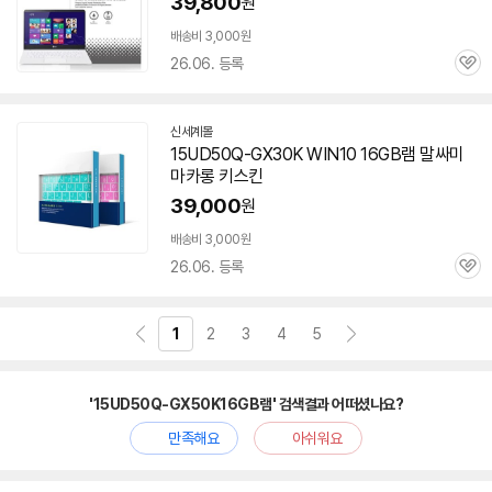
39,800
원
배송비 3,000원
26.06. 등록
관
심
신세계몰
15UD50Q-GX30K WIN10 16GB
램
말싸미
마카롱 키스킨
39,000
원
배송비 3,000원
26.06. 등록
관
심
1
2
3
4
5
'15UD50Q-GX50K16GB램' 검색결과 어떠셨나요?
만족해요
아쉬워요