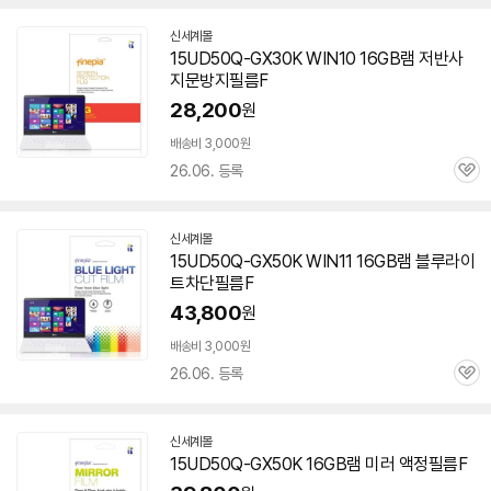
신세계몰
15UD50Q-GX30K WIN10 16GB
램
저반사
지문방지필름F
28,200
원
배송비 3,000원
26.06. 등록
관
심
신세계몰
15UD50Q-GX50K WIN11 16GB
램
블루라이
트차단필름F
43,800
원
배송비 3,000원
26.06. 등록
관
심
신세계몰
15UD50Q-GX50K 16GB
램
미러 액정필름F