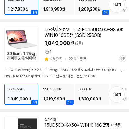
치
더보기
기
1,217,830
1,910,950
1,208,230
1,467,4
원
원
원
2위
1위
LG전자 2022 울트라PC 15UD40Q-GX50K
WIN10 16GB
램
(SSD 256GB)
1,049,000
원
(2몰)
1
상
상
4.8
(
25)
22.01. 등록
품
관
별
의
품
심
점
견
노트북
/
39.6cm(15.6인치)
/
1.75kg
/
AMD
/
라이젠5-4세대
/
5500U (2.1G
리
Hz)
/
Radeon Graphics
/
16GB
/
램
교체: 가능
/
용량: 256GB
정
뷰
보
펼
SSD 256GB
SSD 500GB
SSD 1TB
SSD 2TB
치
더보기
기
1,049,000
1,219,990
1,320,000
1,519,9
원
원
원
1위
2위
신세계몰
15UD50Q-GX50K WIN10 16GB
램
사생활