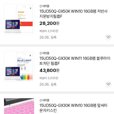
신세계몰
15UD50Q-GX50K WIN10 16GB
램
저반사
지문방지필름F
28,200
원
배송비 3,000원
26.06. 등록
관
심
신세계몰
15UD50Q-GX30K WIN11 16GB
램
블루라이
트차단 필름F
43,800
원
배송비 3,000원
26.06. 등록
관
심
신세계몰
15UD50Q-GX30K WIN10 16GB
램
말싸미
문자키스킨