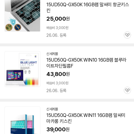
15UD50Q-GX50K 16GB
램
말싸미 항균키스
킨
25,000
원
배송비 3,000원
26.06. 등록
관
심
신세계몰
15UD50Q-GX50K WIN10 16GB
램
블루라
이트차단필름F
43,800
원
배송비 3,000원
26.06. 등록
관
심
신세계몰
15UD50Q-GX50K WIN11 16GB
램
말싸미
마카롱 키스킨
39,000
원