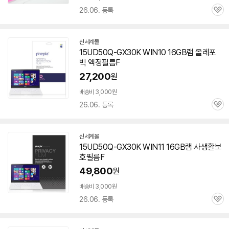
26.06. 등록
관
심
신세계몰
15UD50Q-GX30K WIN10 16GB
램
올레포
빅 액정필름F
27,200
원
배송비 3,000원
26.06. 등록
관
심
신세계몰
15UD50Q-GX30K WIN11 16GB
램
사생활보
호필름F
49,800
원
배송비 3,000원
26.06. 등록
관
심