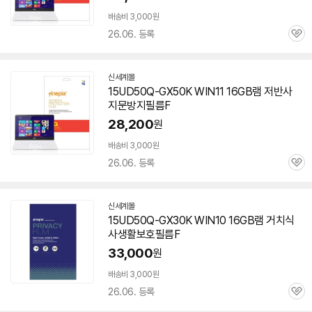
배송비 3,000원
26.06. 등록
관
심
신세계몰
15UD50Q-GX50K WIN11 16GB
램
저반사
지문방지필름F
28,200
원
배송비 3,000원
26.06. 등록
관
심
신세계몰
15UD50Q-GX30K WIN10 16GB
램
거치식
사생활보호필름F
33,000
원
배송비 3,000원
26.06. 등록
관
심