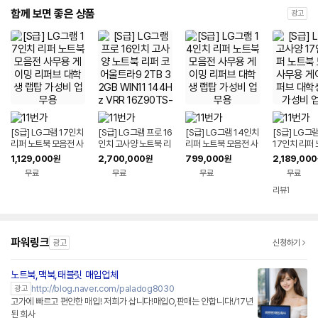
함께 보면 좋은 상품
광고
[S급] LG그램 17인치
[S급] LG그램 프로 16
[S급] LG그램 14인치
[S급] LG그
리퍼 노트북 모음전 사
인치 고사양 노트북 리
리퍼 노트북 모음전 사
17인치 리퍼
무용 게이밍 리퍼브 대
퍼 코어울트라9 2TB
무용 게이밍 리퍼브 대
음전 사무용 
1,129,000
2,700,000
799,000
2,189,000
원
원
원
학생 랩탑 가성비 업무
32GB WIN11 144H
학생 랩탑 가성비 업무
퍼브 대학생 
무료
무료
무료
무료
용
z VRR 16Z90TS-G.
용
비 업무용
AUG9U1 사무용 게이
리뷰
1
밍 대학생 랩탑 업무용
작업용
파워링크
광고
신청하기
노트북,맥북,태블릿 매입업체
http://blog.naver.com/paladog8030
광고
고가에 빠르고 편안한 매입! 저희가 삽니다!매입O,판매는 안합니다!/17년
된 회사