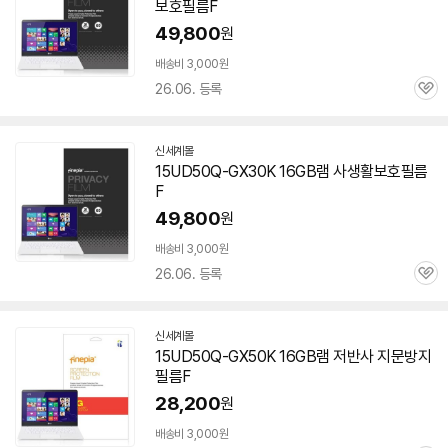
보호필름F
49,800
원
배송비 3,000원
26.06. 등록
관
심
신세계몰
15UD50Q-GX30K 16GB
램
사생활보호필름
F
49,800
원
배송비 3,000원
26.06. 등록
관
심
신세계몰
15UD50Q-GX50K 16GB
램
저반사 지문방지
필름F
28,200
원
배송비 3,000원