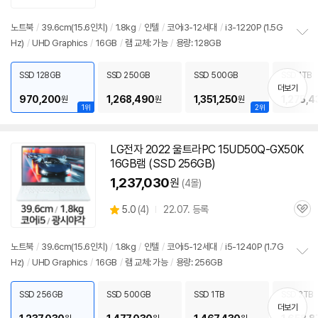
품
심
점
리
노트북
/
39.6cm(15.6인치)
/
1.8kg
/
인텔
/
코어i3-12세대
/
i3-1220P (1.5G
뷰
Hz)
/
UHD Graphics
/
16GB
/
램
교체: 가능
/
용량: 128GB
정
보
펼
SSD 128GB
SSD 250GB
SSD 500GB
SSD 1TB
치
더보기
기
970,200
1,268,490
1,351,250
1,275,4
원
원
원
1위
2위
LG전자 2022 울트라PC 15UD50Q-GX50K
16GB
램
(SSD 256GB)
1,237,030
원
(4몰)
상
5.0
(
4)
22.07. 등록
관
별
품
심
점
리
노트북
/
39.6cm(15.6인치)
/
1.8kg
/
인텔
/
코어i5-12세대
/
i5-1240P (1.7G
뷰
Hz)
/
UHD Graphics
/
16GB
/
램
교체: 가능
/
용량: 256GB
정
보
펼
SSD 256GB
SSD 500GB
SSD 1TB
SSD 2TB
치
더보기
기