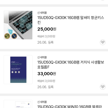
심
신세계몰
15UD50Q-GX30K 16GB
램
말싸미 항균키스
킨
25,000
원
배송비 3,000원
26.06. 등록
관
심
신세계몰
15UD50Q-GX30K 16GB
램
거치식 사생활보
호필름F
33,000
원
배송비 3,000원
26.06. 등록
관
심
신세계몰
15UD50Q-GX30K WIN10 16GB
램
블루라