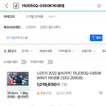
뒤
다
본문 바로가기
다
로
나
나
가
와
와
상
기
메
카테고리
디지털 완제품
더보기
세
인
검
색
제조사/브랜드
LG전자
2022 울트라PC
인기 옵션
우선 노출
필터
총
202
개
인기순
배송비포함
가격대검색
상품구분
결
상세옵션펼침
쿠팡와우할인
설치 환경·지역에 따라
LG전자 2022 울트라PC 15UD50Q-GX50K
닫
배송·설치비가 달라집니다.
WIN11 16GB
램
(SSD 256GB)
기
1,016,650
원
(7몰)
상
4.8
(
73)
22.07. 등록
관
별
품
심
점
리