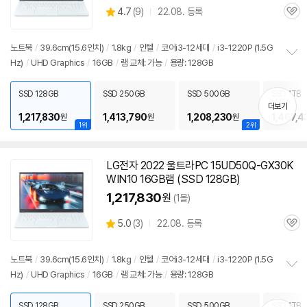
상
4.7
(
9)
22.08. 등록
관
별
품
심
세부정보 열기/접기
점
리
노트북
/
39.6cm(15.6인치)
/
1.8kg
/
인텔
/
코어i3-12세대
/
i3-1220P (1.5G
뷰
Hz)
/
UHD Graphics
/
16GB
/
램
교체: 가능
/
용량: 128GB
정
보
펼
SSD 128GB
SSD 250GB
SSD 500GB
SSD 1TB
치
더보기
기
1,217,830
1,413,790
1,208,230
1,467,4
원
원
원
1위
2위
LG전자 2022 울트라PC 15UD50Q-GX30K
WIN10 16GB
램
(SSD 128GB)
1,217,830
원
(1몰)
상
5.0
(
3)
22.08. 등록
관
별
품
심
점
리
노트북
/
39.6cm(15.6인치)
/
1.8kg
/
인텔
/
코어i3-12세대
/
i3-1220P (1.5G
뷰
Hz)
/
UHD Graphics
/
16GB
/
램
교체: 가능
/
용량: 128GB
정
보
펼
SSD 128GB
SSD 250GB
SSD 500GB
SSD 1TB