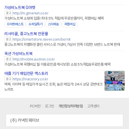
가성비노트북 G마켓
http://m.gmarket.co.kr
광고
가성비노트북 쇼핑에 집중! 최대 5% 적립에 무료반품까지, 꼭멤버십 혜택
G마켓베스트
슈퍼딜특가
스타배송
꼭멤버십
리사이클, 중고노트북 전문몰
네이버페이 플러스
https://smartstore.naver.com/bornit
광고
중고노트북의 차별화된 클린 서비스로 가성비,가심비 만족 다양한 브랜드 노트북 판매
옥션 가성비노트북
http://mobile.auction.co.kr
광고
가성비노트북 꼭멤버십 월 이용료만큼 캐시보장! 쇼핑 5%적립&무료반품 혜택
애플 기기 매입전문 맥스토리
https://macstory.co.kr
광고
맥북, 아이맥 등 매입가격 실시간 조회, 높은 매입가! 24시 상담 강변테크
노마트
PC버전
로그인
개인정보처리방침
고객센터
(주) 커넥트웨이브