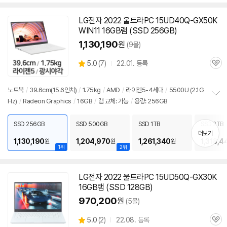
LG전자 2022 울트라PC 15UD40Q-GX50K
WIN11 16GB
램
(SSD 256GB)
1,130,190
원
(9몰)
상
5.0
(
7)
22.01. 등록
관
별
품
심
점
리
노트북
/
39.6cm(15.6인치)
/
1.75kg
/
AMD
/
라이젠5-4세대
/
5500U (2.1G
뷰
Hz)
/
Radeon Graphics
/
16GB
/
램
교체: 가능
/
용량: 256GB
정
보
펼
SSD 256GB
SSD 500GB
SSD 1TB
SSD 2TB
치
더보기
기
1,130,190
1,204,970
1,261,340
1,318,4
원
원
원
1위
2위
LG전자 2022 울트라PC 15UD50Q-GX30K
16GB
램
(SSD 128GB)
970,200
원
(5몰)
상
5.0
(
2)
22.08. 등록
관
별