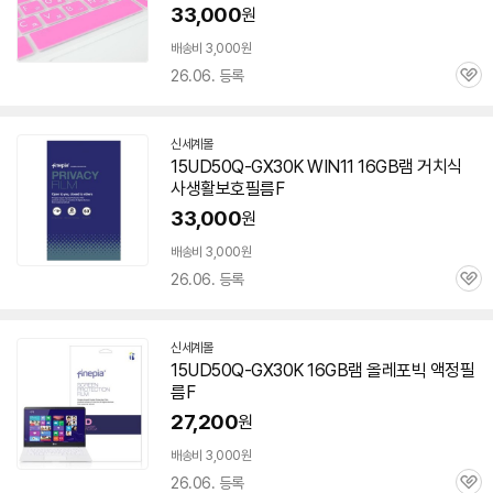
33,000
원
배송비 3,000원
26.06. 등록
관
심
신세계몰
15UD50Q-GX30K WIN11 16GB
램
거치식
사생활보호필름F
33,000
원
배송비 3,000원
26.06. 등록
관
심
신세계몰
15UD50Q-GX30K 16GB
램
올레포빅 액정필
름F
27,200
원
배송비 3,000원
26.06. 등록
관