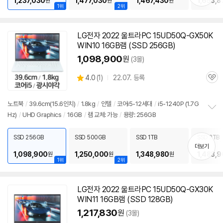
1,237,030
1,477,030
1,467,430
1,658,8
원
원
원
1위
2위
LG전자 2022 울트라PC 15UD50Q-GX50K
WIN10 16GB
램
(SSD 256GB)
1,098,900
원
(3몰)
상
4.0
(
1)
22.07. 등록
관
별
품
심
점
리
노트북
/
39.6cm(15.6인치)
/
1.8kg
/
인텔
/
코어i5-12세대
/
i5-1240P (1.7G
뷰
Hz)
/
UHD Graphics
/
16GB
/
램
교체: 가능
/
용량: 256GB
정
보
펼
SSD 256GB
SSD 500GB
SSD 1TB
SSD 2TB
치
더보기
기
1,098,900
1,250,000
1,348,980
1,488,
원
원
원
1위
2위
LG전자 2022 울트라PC 15UD50Q-GX30K
WIN11 16GB
램
(SSD 128GB)
1,217,830
원
(3몰)