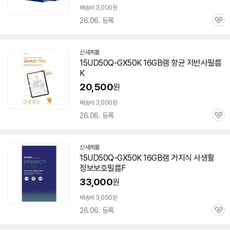
배송비 3,000원
26.06. 등록
관
심
신세계몰
15UD50Q-GX50K 16GB
램
항균 저반사필름
K
20,500
원
배송비 3,000원
26.06. 등록
관
심
신세계몰
15UD50Q-GX50K 16GB
램
거치식 사생활
정보보호필름F
33,000
원
배송비 3,000원
26.06. 등록
관
심