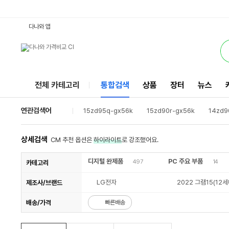
15ZD90Q-GX56K : 다나와 통합검색
검색될 최소 가격 입력
검색될 최대 가격 입력
별점
별점
별점
리뷰수
리뷰수
리뷰수
서비스
다나와 앱
전체 카테고리
통합검색
상품
장터
뉴스
연관검색어
15zd95q-gx56k
15zd90r-gx56k
14zd9
14zd90q-gx50k
nt950xew-a51a
14zd9
17zd90q-ex76k
nt950xew-a51as
15zd
상세검색
CM 추천 옵션은
하이라이트
로 강조했어요.
15zd90q-gx76k
디지털 완제품
PC 주요 부품
497
14
카테고리
LG전자
2022 그램15(12세
제조사/브랜드
배송/가격
빠른배송