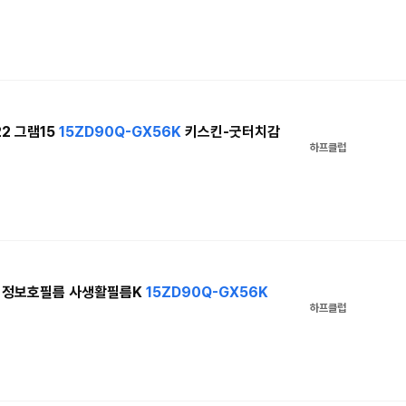
22 그램15
15ZD90Q-GX56K
키스킨-굿터치감
하프클럽
북액정보호필름 사생활필름K
15ZD90Q-GX56K
하프클럽