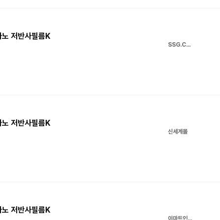
나노 저반사필름K
SSG.COM
나노 저반사필름K
신세계몰
나노 저반사필름K
이마트인터넷쇼핑몰