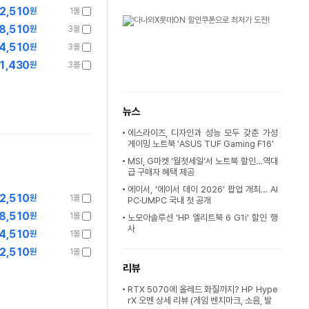
22,510
원
1몰
8,510
원
3몰
4,510
원
3몰
1,430
원
3몰
뉴스
에스라이즈, 디자인과 성능 모두 갖춘 가성
게이밍 노트북 'ASUS TUF Gaming F16'
MSI, G마켓 ‘월첫세일’서 노트북 할인…역대
급 구매자 혜택 제공
에이서, ‘에이서 데이 2026’ 팝업 개최… AI
22,510
원
1몰
PC·UMPC 국내 첫 공개
8,510
원
1몰
노모아솔루션 'HP 엘리트북 6 G1i' 할인 행
사
4,510
원
1몰
2,510
원
1몰
리뷰
RTX 5070에 올레드 화질까지? HP Hype
rX 오멘 상세 리뷰 (게임 벤치마크, 소음, 발