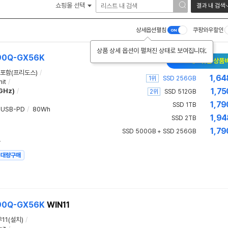
쇼핑몰 선택
결과 내 검색
상세옵션펼침
쿠팡와우할인
상품 상세 옵션이 펼쳐진 상태로 보여집니다.
90Q-GX56K
New 새로워진 상품
포함(프리도스)
/
1,64
1위
SSD 256GB
it
/
1,75
7GHz)
/
2위
SSD 512GB
1,79
SSD 1TB
USB-PD
/
80Wh
1,94
SSD 2TB
1,79
SSD 500GB + SSD 256GB
드
대량구매
90Q-GX56K
WIN11
11(설치)
/