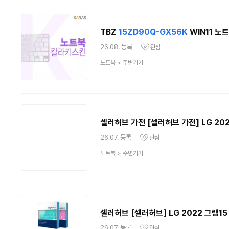
TBZ
15ZD90Q-GX56K
WIN11 노
26.08. 등록
관심
관심상품
상
노트북
>
주변기기
품
분
류
셀러허브 가전 [셀러허브 가전] LG 20
26.07. 등록
관심
관심상품
상
노트북
>
주변기기
품
분
류
셀러허브 [셀러허브] LG 2022 그램1
26.07. 등록
관심