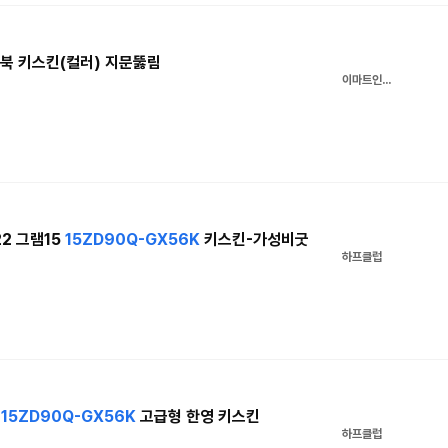
트북 키스킨(컬러) 지문뚫림
이마트인터넷쇼핑몰
22 그램15
15ZD90Q-GX56K
키스킨-가성비굿
하프클럽
5
15ZD90Q-GX56K
고급형 한영 키스킨
하프클럽