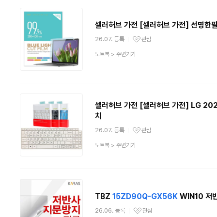
셀러허브 가전 [셀러허브 가전] 선명한
26.07. 등록
관심
관심상품
상
노트북
>
주변기기
품
분
류
셀러허브 가전 [셀러허브 가전] LG 20
치
26.07. 등록
관심
관심상품
상
노트북
>
주변기기
품
분
류
TBZ
15ZD90Q-GX56K
WIN10 저
26.06. 등록
관심
관심상품