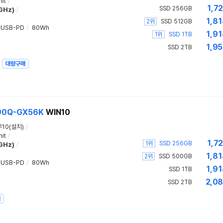
it
/
1,7
SSD 256GB
7GHz)
/
1,81
2위
SSD 512GB
USB-PD
/
80Wh
1,91
1위
SSD 1TB
1,95
SSD 2TB
대량구매
90Q-GX56K
WIN10
10(설치)
/
it
/
1,7
1위
SSD 256GB
7GHz)
/
1,81
2위
SSD 500GB
USB-PD
/
80Wh
1,91
SSD 1TB
2,08
SSD 2TB
매