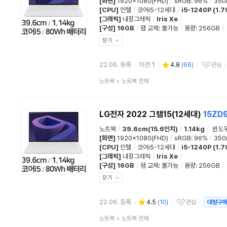
[화면]
1920x1080(FHD)
/
sRGB
:
96%
/
350n
[CPU]
인텔
/
코어i5-12세대
/
i5-1240P (1.
[그래픽]
내장그래픽
/
Iris Xe
/
[구성]
16GB
/
램 교체
:
불가능
/
용량
:
256GB
/
닫기
22.06. 등록
의견
1
4.8
(
66
)
관심
관심상품
상
노트북
>
노트북 전체
품
분
류
LG전자 2022 그램15(12세대)
15ZD
노트북
/
39.6cm(15.6인치)
/
1.14kg
/
윈도우
[화면]
1920x1080(FHD)
/
sRGB
:
96%
/
350n
[CPU]
인텔
/
코어i5-12세대
/
i5-1240P (1.
[그래픽]
내장그래픽
/
Iris Xe
/
[구성]
16GB
/
램 교체
:
불가능
/
용량
:
256GB
/
닫기
22.06. 등록
4.5
(
10
)
관심
대량구
관심상품
상
노트북
>
노트북 전체
품