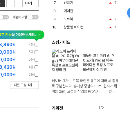
선풍기
7
에어컨
배송비포함
노트북
2
창문형 에어컨
4
비교 기능
을 이용해보세요.
쇼핑가이드
8,890
원
7몰
0,000
원
5몰
레노버 프리미엄 AI P
0,000
원
5몰
C 요가(Yoga) 아우
라에디션 특징 & 프로
8,420
원
4몰
모션까지 정리 완
0,000
원
2몰
레노버 요가 노트북 라인은 용도에 따라 세 종류
다른 구성
1
개
로 구분됩니다. 휴대성 중심의 Slim, 힌지가 꺾
이는 2in1, 고성능 작업용 Pro입니다. 이번 ..
기획전
1
/2