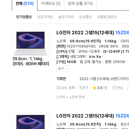
전체
(510)
가격비교
(3)
검색 상품
(814)
인기상품순
낮은가격순
높은가격순
신상품순
상품평 많은순
LG전자 2022 그램15(12세대)
15ZD
노트북
/
39.6cm(15.6인치)
/
1.14kg
/
OS미
[화면]
1920x1080(FHD)
/
sRGB
:
96%
/
350n
[CPU]
인텔
/
코어i5-12세대
/
i5-1240P (1.
[그래픽]
내장그래픽
/
Iris Xe
/
[구성]
16GB
/
램 교체
:
불가능
/
용량
:
256GB
/
닫기
기획전
2022 그램 (12세대) 브랜드가이
22.04. 등록
의견
1
3.0
(
1
)
관심
관심상품
상
노트북
>
노트북 전체
품
분
류
LG전자 2022 그램15(12세대)
15ZD
노트북
/
39.6cm(15.6인치)
/
1.14kg
/
윈도우