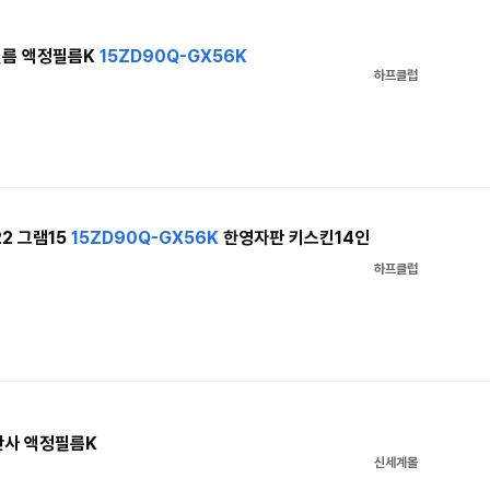
필름 액정필름K
15ZD90Q-GX56K
하프클럽
22 그램15
15ZD90Q-GX56K
한영자판 키스킨14인
하프클럽
반사 액정필름K
신세계몰