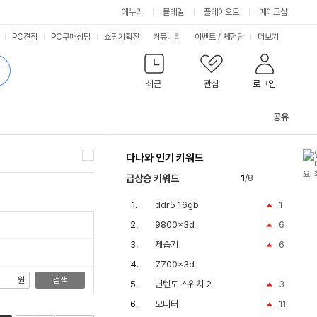
싫어요
좋아요
에누리
몰테일
플레이오토
메이크샵
PC견적
PC구매상담
쇼핑기획전
커뮤니티
이벤트
/
체험단
더보기
최근
관심
로그인
공유
관
련
다나와 인기 키워드
컨
텐
급상승 키워드
1
/8
츠
16zd90r-gx56k
ddr5 16gb
1
9800x3d
6
제습기
6
7700x3d
원
검색
닌텐도 스위치 2
3
모니터
11