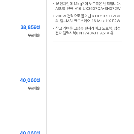
16인치인데 1.1kg? 이 노트북은 반칙입니다!
ASUS 젠북 A16 UX3607QA-SH072W
[노리다]
200W 전력으로 끌어낸 RTX 5070 12GB
의 힘…MSI 크로스헤어 16 Max HX E2W
GXK-U9+ QHD+ OLE
38,859
원
작고 가벼운 고성능 팬서레이크 노트북, 삼성
전자 갤럭시북6 NT740VJT-A51A 유
무료배송
40,060
원
무료배송
40,060
원