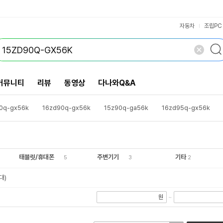
VS검색
개 담김
삭제
검색
닫기
닫기
자동차
조립PC
커뮤니티
리뷰
동영상
다나와Q&A
0q-gx56k
16zd90q-gx56k
15z90q-ga56k
16zd95q-gx56k
0r-gx56k
14ud70q-gx56k
15ud50q-gx50k
17zd90q-gx76k
90r-gx76k
16zd90p-gx56k
nt750xdz-a71a
nt750xew-a51a
태블릿/휴대폰
주변기기
기타
5
3
2
대)
원
~