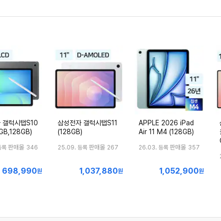
 갤럭시탭S10
삼성전자 갤럭시탭S11
APPLE 2026 iPad
GB,128GB)
(128GB)
Air 11 M4 (128GB)
판매몰
판매몰
판매몰
등록
346
25.09. 등록
267
26.03. 등록
357
698,990
1,037,880
1,052,900
최
최
최
원
원
원
저
저
저
가
가
가