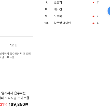
선풍기
7
에어컨
노트북
2
창문형 에어컨
4
1
/15
열기까지 흡수하는
템퍼 오리지날 스마트쿨
31
169,850
%
원