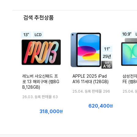
검색 추천상품
레노버 샤오신패드 프
APPLE 2025 iPad
삼성전자
로 13 해외구매 (램8G
A16 11세대 (128GB)
FE (램8
B,128GB)
판매몰
25.04. 등록
296
25.04. 
판매몰
26.03. 등록
63
620,400
최
원
318,000
최
원
저
저
가
가