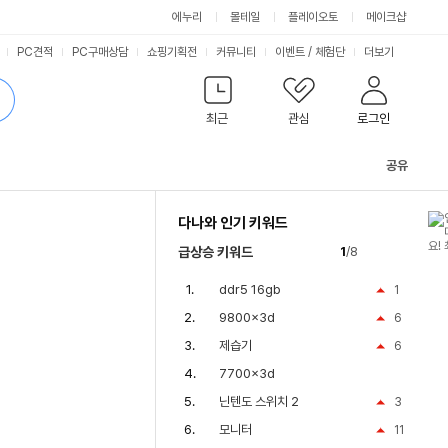
에누리
몰테일
플레이오토
메이크샵
PC견적
PC구매상담
쇼핑기획전
커뮤니티
이벤트
/
체험단
더보기
최근
관심
로그인
공유
관
련
다나와 인기 키워드
컨
텐
급상승 키워드
1
/8
츠
ddr5 16gb
1
9800x3d
6
제습기
6
7700x3d
닌텐도 스위치 2
3
모니터
11