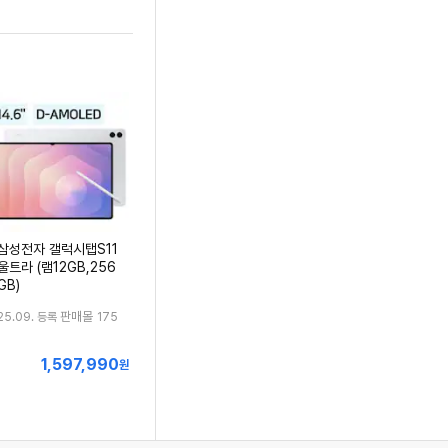
삼성전자 갤럭시탭S11
울트라 (램12GB,256
GB)
판매몰
25.09. 등록
175
1,597,990
최
원
저
가