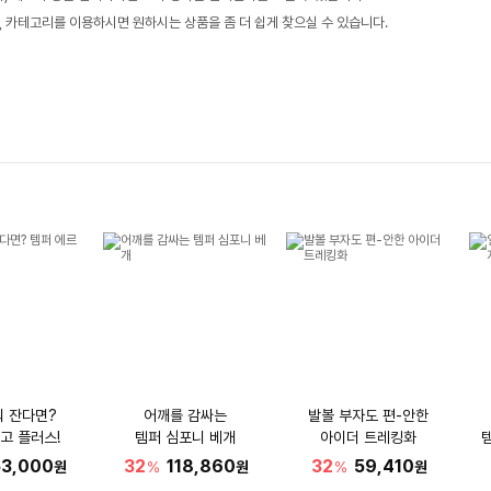
, 카테고리를 이용하시면 원하시는 상품을 좀 더 쉽게 찾으실 수 있습니다.
워 잔다면?
어깨를 감싸는
발볼 부자도 편-안한
고 플러스!
템퍼 심포니 베개
아이더 트레킹화
53,000
32
118,860
32
59,410
원
%
원
%
원