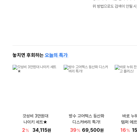
위 방법으로도 검색이 안될 시
놓치면 후회하는
오늘의 특가
갓성비 3만원대
방수 고어텍스 등산화
바로 누
나이키 세트★
디스커버리 특가!
템퍼 에르
2
34,115
39
69,500
16
1
%
원
%
원
%