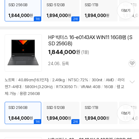
치
SSD 256GB
SSD 512GB
SSD 1TB
SSD 2TB
기
더보기
1,844,000
1,894,000
1,894,000
1,894,
원
원
원
1위
2위
HP 빅터스 16-e0143AX WIN11 16GB
램
(S
SD 256GB)
1,844,000
원
(1몰)
24.06. 등록
관
심
노트북
/
40.89cm(16.1인치)
/
2.46kg
/
NTSC: 72%
/
300nit
/
AMD
/
라이
젠7-4세대
/
5800H (3.2GHz)
/
RTX3050 Ti
/
VRAM: 4GB
/
16GB
/
램
교
정
체: 가능
/
용량: 256GB
보
펼
치
SSD 256GB
SSD 512GB
SSD 1TB
SSD 2TB
기
더보기
1,844,000
1,894,000
1,894,000
1,894,
원
원
원
1위
2위