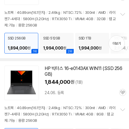
심
노트북
/
40.89cm(16.1인치)
/
2.46kg
/
NTSC: 72%
/
300nit
/
AMD
/
라이
젠7-4세대
/
5800H (3.2GHz)
/
RTX3050 Ti
/
VRAM: 4GB
/
32GB
/
램
교
정
체: 가능
/
용량: 256GB
보
펼
치
SSD 256GB
SSD 512GB
SSD 1TB
SSD 2TB
기
더보기
1,894,000
1,994,000
1,994,000
2,094,
원
원
원
1위
2위
HP 빅터스 16-e0143AX WIN11 (SSD 256
GB)
1,844,000
원
(1몰)
24.06. 등록
관
심
노트북
/
40.89cm(16.1인치)
/
2.46kg
/
NTSC: 72%
/
300nit
/
AMD
/
라이
젠7-4세대
/
5800H (3.2GHz)
/
RTX3050 Ti
/
VRAM: 4GB
/
8GB
/
램
교
정
체: 가능
/
용량: 256GB
보
펼