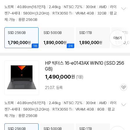
노트북
/
40.89cm(16.1인치)
/
2.46kg
/
NTSC: 72%
/
300nit
/
AMD
/
라이
젠7-4세대
/
5800H (3.2GHz)
/
RTX3050 Ti
/
VRAM: 4GB
/
32GB
/
램
교
정
체: 가능
/
용량: 256GB
보
펼
치
SSD 256GB
SSD 500GB
SSD 1TB
SSD 2TB
기
더보기
1,790,000
1,890,000
1,890,000
1,990,
원
원
원
1위
2위
HP 빅터스 16-e0143AX WIN10 (SSD 256
GB)
1,490,000
원
(1몰)
21.07. 등록
관
심
노트북
/
40.89cm(16.1인치)
/
2.46kg
/
NTSC: 72%
/
300nit
/
AMD
/
라이
젠7-4세대
/
5800H (3.2GHz)
/
RTX3050 Ti
/
VRAM: 4GB
/
8GB
/
램
교
정
체: 가능
/
용량: 256GB
보
펼
치
SSD 256GB
SSD 500GB
SSD 1TB