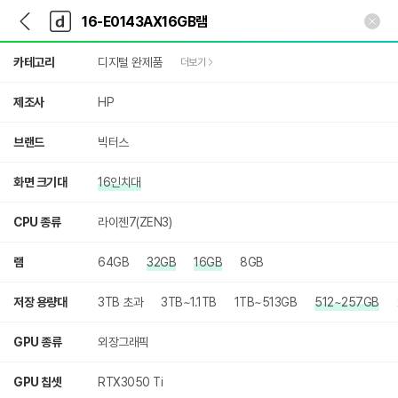
뒤
다
본문 바로가기
다
로
나
나
가
와
와
상
기
메
카테고리
디지털 완제품
더보기
세
인
검
색
제조사
HP
브랜드
빅터스
화면 크기대
16인치대
CPU 종류
라이젠7(ZEN3)
램
64GB
32GB
16GB
8GB
저장 용량대
3TB 초과
3TB~1.1TB
1TB~513GB
512~257GB
GPU 종류
외장그래픽
GPU 칩셋
RTX3050 Ti