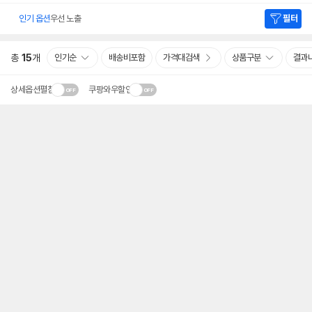
인기 옵션
우선 노출
필터
총
15
개
인기순
배송비포함
가격대검색
상품구분
결과
상세옵션펼침
쿠팡와우할인