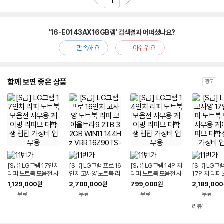
1
'16-E0143AX16GB램' 검색결과 어떠셨나요?
만족해요
아쉬워요
함께 보면 좋은 상품
광고
[S급] LG그램 17인치
[S급] LG그램 프로 16
[S급] LG그램 14인치
[S급] LG그
리퍼 노트북 모음전 사
인치 고사양 노트북 리
리퍼 노트북 모음전 사
17인치 리퍼
무용 게이밍 리퍼브 대
퍼 코어울트라9 2TB
무용 게이밍 리퍼브 대
음전 사무용 
1,129,000
2,700,000
799,000
2,189,000
원
원
원
학생 랩탑 가성비 업무
32GB WIN11 144H
학생 랩탑 가성비 업무
퍼브 대학생 
무료
무료
무료
무료
용
z VRR 16Z90TS-G.
용
비 업무용
AUG9U1 사무용 게이
리뷰
1
밍 대학생 랩탑 업무용
작업용