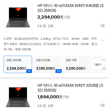
HP 빅터스 16-e0143AX WIN11 64GB
램
(S
SD 256GB)
2,294,000
원
(1몰)
24.06. 등록
관
심
노트북
/
40.89cm(16.1인치)
/
2.46kg
/
NTSC: 72%
/
300nit
/
AMD
/
라이
젠7-4세대
/
5800H (3.2GHz)
/
RTX3050 Ti
/
VRAM: 4GB
/
64GB
/
램
교
정
체: 가능
/
용량: 256GB
보
펼
치
SSD 256GB
SSD 512GB
SSD 1TB
SSD 2TB
기
더보기
2,294,000
3,190,000
3,290,000
3,690,
원
원
원
1위
2위
HP 빅터스 16-e0143AX WIN11 32GB
램
(S
SD 256GB)
1,894,000
원
(1몰)
24.06. 등록
관