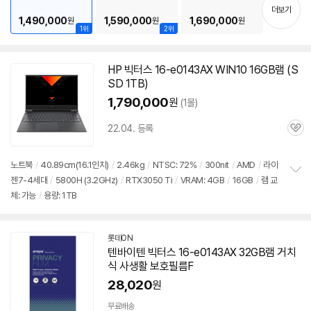
기
더보기
1,490,000
1,590,000
1,690,000
원
원
원
1위
2위
HP 빅터스 16-e0143AX WIN10 16GB
램
(S
SD 1TB)
1,790,000
원
(1몰)
22.04. 등록
관
심
노트북
/
40.89cm(16.1인치)
/
2.46kg
/
NTSC: 72%
/
300nit
/
AMD
/
라이
젠7-4세대
/
5800H (3.2GHz)
/
RTX3050 Ti
/
VRAM: 4GB
/
16GB
/
램
교
정
체: 가능
/
용량: 1TB
보
펼
치
기
롯데ON
텐바이텐 빅터스 16-e0143AX 32GB
램
거치
식 사생활 보호필름F
28,020
원
무료배송