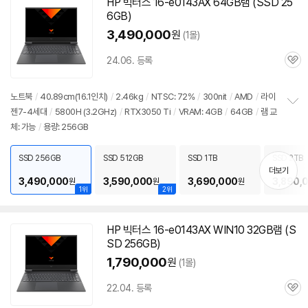
HP 빅터스 16-e0143AX 64GB
램
(SSD 25
6GB)
3,490,000
원
(1몰)
24.06. 등록
관
심
노트북
/
40.89cm(16.1인치)
/
2.46kg
/
NTSC: 72%
/
300nit
/
AMD
/
라이
젠7-4세대
/
5800H (3.2GHz)
/
RTX3050 Ti
/
VRAM: 4GB
/
64GB
/
램
교
정
체: 가능
/
용량: 256GB
보
펼
치
SSD 256GB
SSD 512GB
SSD 1TB
SSD 2TB
기
더보기
3,490,000
3,590,000
3,690,000
3,890,
원
원
원
1위
2위
HP 빅터스 16-e0143AX WIN10 32GB
램
(S
SD 256GB)
1,790,000
원
(1몰)
22.04. 등록
관
심