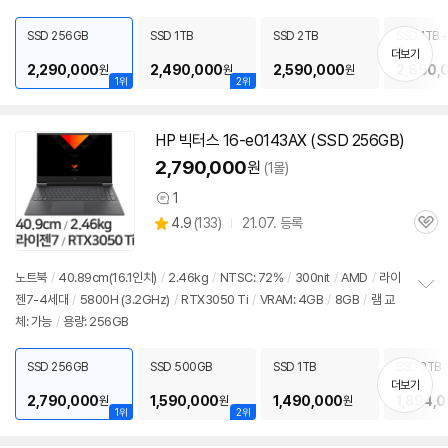
펼
치
SSD 256GB
SSD 1TB
SSD 2TB
SSD 1TB +
기
B
더보기
2,290,000
2,490,000
2,590,000
2,690,
원
원
원
1위
2위
HP 빅터스 16-e0143AX (SSD 256GB)
2,790,000
원
(1몰)
1
상
상
4.9
(
133)
21.07. 등록
품
관
별
의
품
심
점
견
리
노트북
/
40.89cm(16.1인치)
/
2.46kg
/
NTSC: 72%
/
300nit
/
AMD
/
라이
뷰
젠7-4세대
/
5800H (3.2GHz)
/
RTX3050 Ti
/
VRAM: 4GB
/
8GB
/
램
교
정
체: 가능
/
용량: 256GB
보
펼
치
SSD 256GB
SSD 500GB
SSD 1TB
SSD 2TB
기
더보기
2,790,000
1,590,000
1,490,000
1,894,
원
원
원
1위
2위