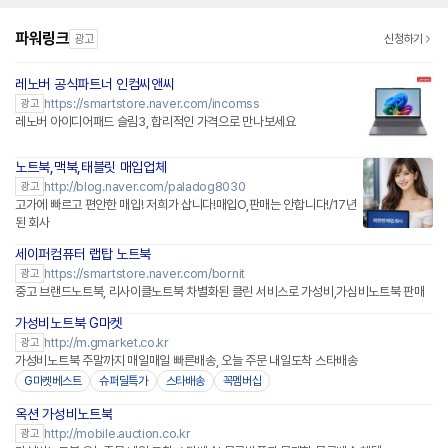
파워링크
광고
신청하기
레노버 공식파트너 인컴씨앤씨
네이버페이 플러스
https://smartstore.naver.com/incomss
광고
레노버 아이디어패드 슬림3, 합리적인 가격으로 만나보세요
노트북,맥북,태블릿 매입업체
http://blog.naver.com/paladog8030
광고
고가에 빠르고 편안한 매입! 저희가 삽니다!매입O,판매는 안합니다!/17년
된 회사
세이퍼컴퓨터 랩탑 노트북
네이버페이 플러스
https://smartstore.naver.com/bornit
광고
중고 브랜드노트북, 리사이클노트북 차별화된 클린 서비스로 가성비,가심비노트북 판매
가성비노트북 G마켓
http://m.gmarket.co.kr
광고
가성비노트북 주말까지 매일매일 빠른배송, 오늘 주문 내일도착 스타배송
G마켓베스트
슈퍼딜특가
스타배송
꼭멤버십
옥션 가성비노트북
http://mobile.auction.co.kr
광고