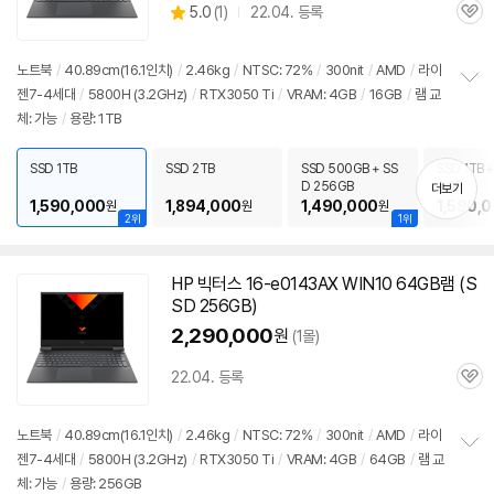
상
5.0
(
1)
22.04. 등록
관
별
품
심
점
리
노트북
/
40.89cm(16.1인치)
/
2.46kg
/
NTSC: 72%
/
300nit
/
AMD
/
라이
뷰
젠7-4세대
/
5800H (3.2GHz)
/
RTX3050 Ti
/
VRAM: 4GB
/
16GB
/
램
교
정
체: 가능
/
용량: 1TB
보
펼
치
SSD 1TB
SSD 2TB
SSD 500GB + SS
SSD 1TB 
기
D 256GB
6GB
더보기
1,590,000
1,894,000
1,490,000
1,590,
원
원
원
2위
1위
HP 빅터스 16-e0143AX WIN10 64GB
램
(S
SD 256GB)
2,290,000
원
(1몰)
22.04. 등록
관
심
노트북
/
40.89cm(16.1인치)
/
2.46kg
/
NTSC: 72%
/
300nit
/
AMD
/
라이
젠7-4세대
/
5800H (3.2GHz)
/
RTX3050 Ti
/
VRAM: 4GB
/
64GB
/
램
교
정
체: 가능
/
용량: 256GB
보