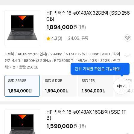
HP 빅터스 16-e0143AX 32GB
램
(SSD 256
GB)
1,894,000
원
(1몰)
상
4.3
(
3)
24.06. 등록
관
별
품
심
점
리
노트북
/
40.89cm(16.1인치)
/
2.46kg
/
NTSC: 72%
/
300nit
/
AMD
/
라이
뷰
젠7-4세대
/
5800H (3.2GHz)
/
RTX3050 Ti
/
VRAM: 4GB
/
32GB
/
램
교
정
체: 가능
/
용량: 256GB
보
닫
단위 가격별 확인도 가능해요!
펼
기
치
SSD 256GB
SSD 512GB
SSD 1TB
SSD 2TB
기
더보기
1,894,000
1,894,000
1,894,000
2,094,
원
원
원
HP 빅터스 16-e0143AX 16GB
램
(SSD 1T
B)
1,590,000
원
(1몰)