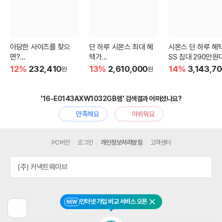
아담한 사이즈를 찾으
단 하루 시몬스 최대 혜
시몬스 단 하루 혜택
면?
택가
SS 침대 290만원
3인용 비건가죽 소파
침대+협탁 230만원대
12%
232,410
13%
2,610,000
14%
3,143,7
원
원
'16-E0143AXW1032GB램' 검색결과 어떠셨나요?
만족해요
아쉬워요
PC버전
로그인
개인정보처리방침
고객센터
(주) 커넥트웨이브
인터넷 가입 비교 서비스 오픈
NEW
닫기
이
전