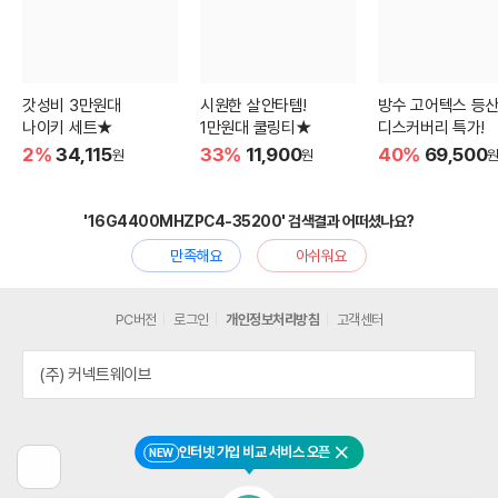
갓성비 3만원대
시원한 살안타템!
방수 고어텍스 등
나이키 세트★
1만원대 쿨링티★
디스커버리 특가!
2%
34,115
33%
11,900
40%
69,500
원
원
'16G4400MHZPC4-35200' 검색결과 어떠셨나요?
만족해요
아쉬워요
PC버전
로그인
개인정보처리방침
고객센터
(주) 커넥트웨이브
인터넷 가입 비교 서비스 오픈
NEW
닫기
이
전