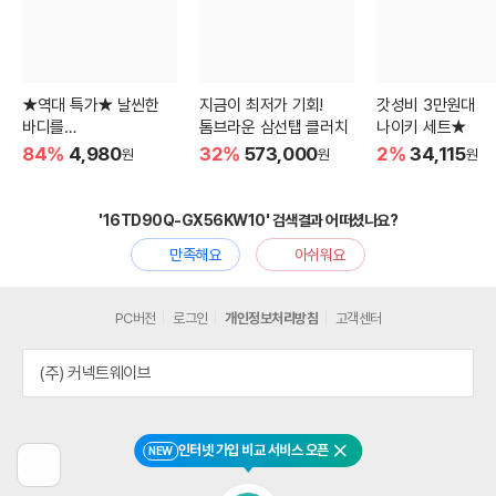
★역대 특가★ 날씬한
지금이 최저가 기회!
갓성비 3만원대
바디를
톰브라운 삼선탭 클러치
나이키 세트★
유지하기 위한 선택!
84%
4,980
32%
573,000
2%
34,115
원
원
원
'16TD90Q-GX56KW10' 검색결과 어떠셨나요?
만족해요
아쉬워요
PC버전
로그인
개인정보처리방침
고객센터
(주) 커넥트웨이브
인터넷 가입 비교 서비스 오픈
NEW
닫기
이
전