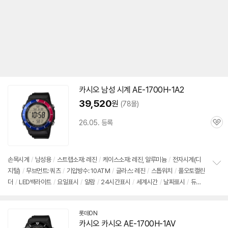
카시오 남성 시계 AE-1700H-1A2
39,520
원
(78몰)
26.05. 등록
관
심
손목시계
/
남성용
/
스트랩소재: 레진
/
케이스소재: 레진, 알루미늄
/
전자시계(디
지털)
/
무브먼트: 쿼츠
/
기압방수: 10ATM
/
글라스: 레진
/
스톱워치
/
풀오토캘린
정
더
/
LED백라이트
/
요일표시
/
알람
/
24시간표시
/
세계시간
/
날짜표시
/
듀얼
보
펼
타임
/
스누즈
/
시보
/
카운트다운타이머
치
기
롯데ON
카시오 카시오 AE-1700H-1AV