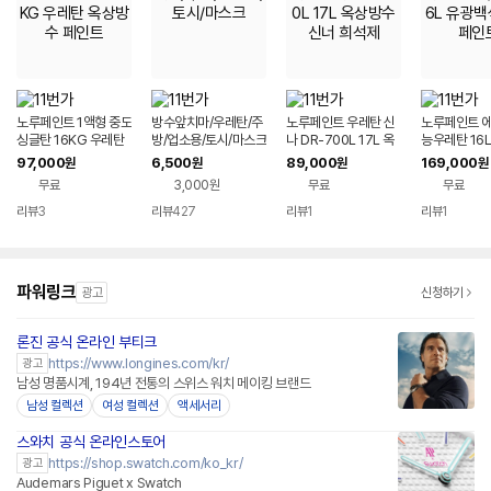
노루페인트 1액형 중도
방수앞치마/우레탄/주
노루페인트 우레탄 신
노루페인트 에
싱글탄 16KG 우레탄
방/업소용/토시/마스크
나 DR-700L 17L 옥
능우레탄 16
옥상방수 페인트
상방수신너 희석제
색 타일페인
97,000
6,500
89,000
169,000
원
원
원
원
무료
3,000원
무료
무료
리뷰
3
리뷰
427
리뷰
1
리뷰
1
파워링크
광고
신청하기
론진 공식 온라인 부티크
https://www.longines.com/kr/
광고
남성 명품시계, 194년 전통의 스위스 워치 메이킹 브랜드
남성 컬렉션
여성 컬렉션
액세서리
스와치 공식 온라인스토어
https://shop.swatch.com/ko_kr/
광고
Audemars Piguet x Swatch