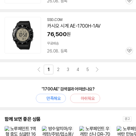
26.08. 등록
관
심
SSG.COM
카시오 시계 AE-1700H-1AV
76,500
원
무료배송
26.08. 등록
관
심
1
2
3
4
5
'1700AE' 검색결과 어떠셨나요?
만족해요
아쉬워요
함께 보면 좋은 상품
광고