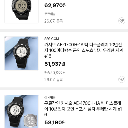
62,970
원
무료배송
26.07. 등록
관
심
SSG.COM
카시오 AE-1700H-1A 빅 디스플레이 10년전
지 100미터방수 군인 스포츠 남자 우레탄 시계
e16
51,937
원
배송비 3,000원
26.07. 등록
관
심
신세계몰
무료각인 카시오 AE-1700H-1A 빅 디스플레
이 10년전지 군인 스포츠 남자 우레탄 시계 e1
6
58,190
원