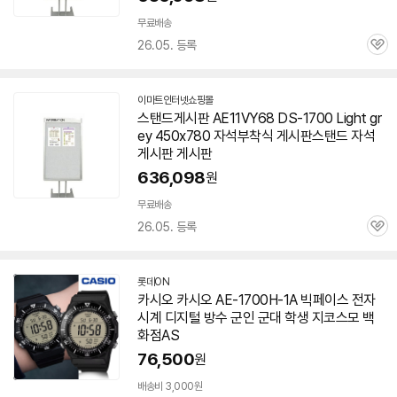
무료배송
26.05. 등록
관
심
이마트인터넷쇼핑몰
스탠드게시판 AE11VY68 DS-1700 Light gr
ey 450x780 자석부착식 게시판스탠드 자석
게시판 게시판
636,098
원
무료배송
26.05. 등록
관
심
롯데ON
카시오 카시오 AE-1700H-1A 빅페이스 전자
시계 디지털 방수 군인 군대 학생 지코스모 백
화점AS
76,500
원
배송비 3,000원