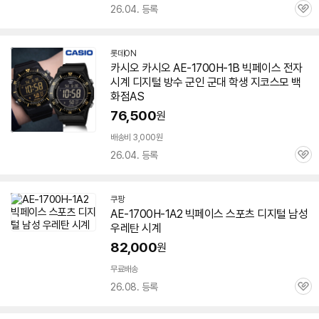
26.04. 등록
관
심
롯데ON
카시오 카시오 AE-1700H-1B 빅페이스 전자
시계 디지털 방수 군인 군대 학생 지코스모 백
화점AS
76,500
원
배송비 3,000원
26.04. 등록
관
심
쿠팡
AE-1700H-1A2 빅페이스 스포츠 디지털 남성
우레탄 시계
82,000
원
무료배송
26.08. 등록
관
심