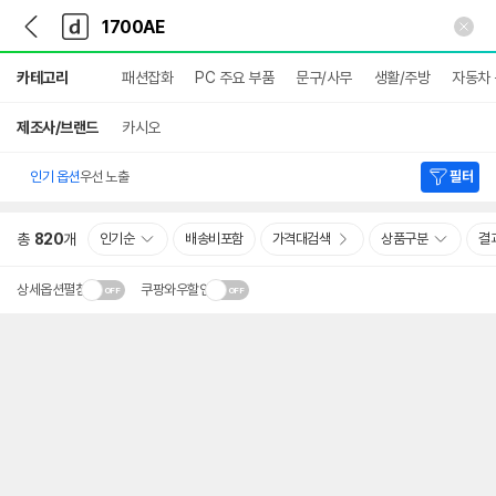
뒤
다
본문 바로가기
다
로
나
나
가
와
와
상
기
메
카테고리
패션잡화
PC 주요 부품
문구/사무
생활/주방
자동차
세
인
검
색
제조사/브랜드
카시오
인기 옵션
우선 노출
필터
총
820
개
인기순
배송비포함
가격대검색
상품구분
결
상세옵션펼침
쿠팡와우할인