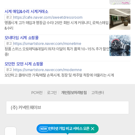
시계 매입&수리 시계거래소
https://cafe.naver.com/sweetdressroom
광고
명품시계 고가 매입과 명장급 수리! 25만 회원 시계 커뮤니티, 로렉스매입
&수리
모네타임 시계 쇼핑몰
네이버페이 플러스
https://smartstore.naver.com/monetime
광고
정품 스위스 오토매틱&데일리 워치! 이달의 특가 품목 10~15% 추가 할인
중!
모던한 모덴 시계 쇼핑몰
네이버페이 플러스
https://smartstore.naver.com/modernne
광고
모던하고 클래식한 가죽/메탈 손목시계. 정장 및 캐주얼 착장에 어울리는 시계
PC버전
로그인
개인정보처리방침
고객센터
(주) 커넥트웨이브
인터넷 가입 비교 서비스 오픈
NEW
닫기
이