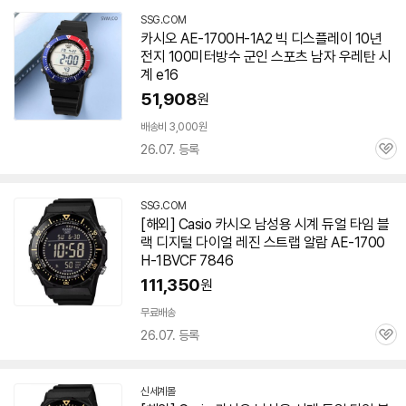
세부정보 열기/접기
SSG.COM
카시오 AE-1700H-1A2 빅 디스플레이 10년
전지 100미터방수 군인 스포츠 남자 우레탄 시
계 e16
51,908
원
배송비 3,000원
26.07. 등록
관
심
SSG.COM
[해외] Casio 카시오 남성용 시계 듀얼 타임 블
랙 디지털 다이얼 레진 스트랩 알람 AE-1700
H-1BVCF 7846
111,350
원
무료배송
26.07. 등록
관
심
신세계몰