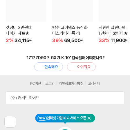
갓성비 3만원대
방수 고어텍스 등산화
시원한 살안타템!
나이키 세트★
디스커버리 특가!
1만원대 쿨링티★
2%
34,115
39%
69,500
33%
11,900
원
원
원
'1717ZD90P-GX7LK-10' 검색결과 어떠셨나요?
만족해요
아쉬워요
PC버전
로그인
개인정보처리방침
고객센터
(주) 커넥트웨이브
인터넷 가입 비교 서비스 오픈
NEW
닫기
이
전