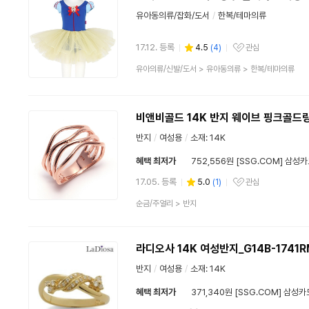
유아동의류/잡화/도서
/
한복/테마의류
17.12. 등록
4.5
(
4
)
관심
관심상품
상
유아의류/신발/도서
>
유아동의류
>
한복/테마의류
품
분
류
비앤비골드 14K 반지 웨이브 핑크골드링
반지
/
여성용
/
소재:
14K
혜택 최저가
752,556원 [SSG.COM] 삼성
17.05. 등록
5.0
(
1
)
관심
관심상품
상
순금/주얼리
>
반지
품
분
류
라디오사 14K 여성반지_G14B-1741R
반지
/
여성용
/
소재:
14K
혜택 최저가
371,340원 [SSG.COM] 삼성카