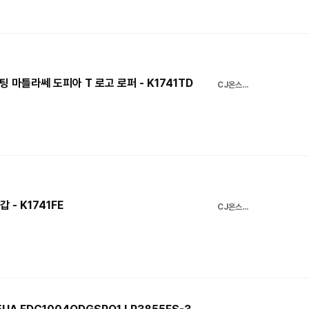
팅 마틀라쎄 도피아 T 로고 로퍼 - K1741TD
CJ온스타일
- K1741FE
CJ온스타일