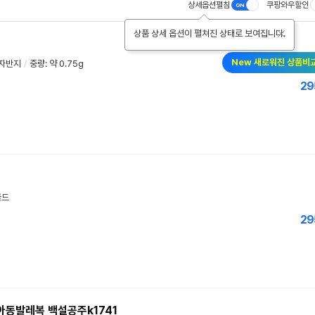
상세옵션펼침
쿠팡와우할인
상품 상세 옵션이 펼쳐진 상태로 보여집니다.
1
New 새로워진 상품비
자반지
/
중량: 약 0.75g
29
1
골드
29
 아동발레복 백설공주k1741