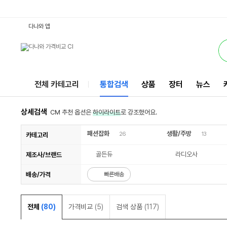
1741K : 다나와 통합검색
검색될 최소 가격 입력
검색될 최대 가격 입력
별점
별점
별점
리뷰수
리뷰수
리뷰수
서비스
다나와 앱
전체 카테고리
통합검색
상품
장터
뉴스
상세검색
CM 추천 옵션은
하이라이트
로 강조했어요.
패션잡화
생활/주방
26
13
카테고리
골든듀
라디오사
제조사/브랜드
배송/가격
빠른배송
전체
(80)
가격비교
(5)
검색 상품
(117)