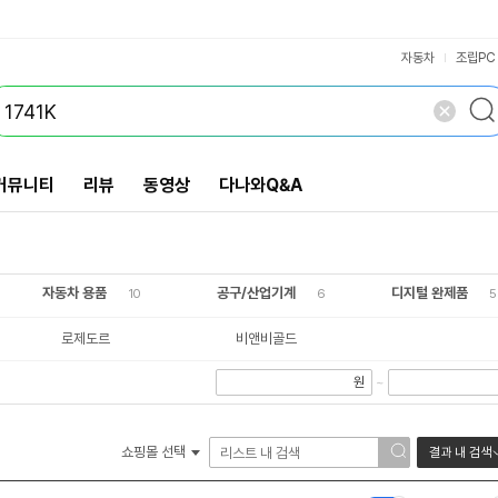
VS검색
개 담김
삭제
검색
닫기
닫기
자동차
조립PC
커뮤니티
리뷰
동영상
다나와Q&A
자동차 용품
공구/산업기계
디지털 완제품
10
6
5
로제도르
비앤비골드
원
~
쇼핑몰 선택
결과 내 검색