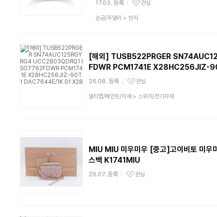
17.03. 등록
관심
관심상품
상
순금/주얼리
>
반지
품
분
류
[해외] TUSB522PRGER SN74AUC1
FDWR PCM1741E X28HC256JIZ-90
26.08. 등록
관심
관심상품
상
멀티탭/페인트/자재
>
스위치/전기자재
품
분
류
MIU MIU 미우미우 [중고]고이비토 미우
스백 K1741MIU
26.07. 등록
관심
관심상품