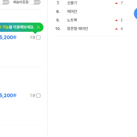
배송비포함
선풍기
7
에어컨
노트북
2
교 기능
을 이용해보세요.
창문형 에어컨
4
5,200
원
6몰
5,200
원
5몰