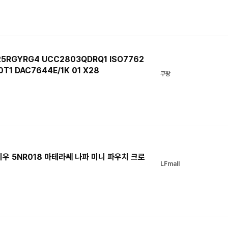
25RGYRG4 UCC2803QDRQ1 ISO7762
T1 DAC7644E/1K 01 X28
쿠팡
미우 5NR018 마테라쎄 나파 미니 파우치 크로
LFmall