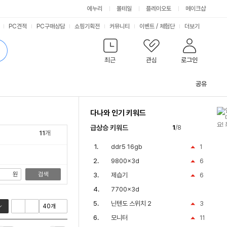
싫어요
좋아요
에누리
몰테일
플레이오토
메이크샵
PC견적
PC구매상담
쇼핑기획전
커뮤니티
이벤트
/
체험단
더보기
최근
관심
로그인
공유
관
련
다나와 인기 키워드
컨
텐
급상승 키워드
1
/8
츠
11
개
ddr5 16gb
1
9800x3d
6
원
검색
제습기
6
7700x3d
닌텐도 스위치 2
3
모니터
11