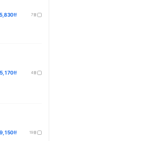
5,830
원
7몰
5,170
원
4몰
9,150
원
19몰