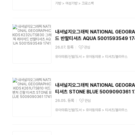
상
가방
>
여성가방
>
크로스백
품
분
류
내셔널지오그래픽 NATIONAL GEOGRAP
드 반팔티셔츠 AQUA 5001593549 17
26.07. 등록
관심
관심상품
상
유아의류/신발/도서
>
유아동의류
>
티셔츠/블라우스
품
분
류
내셔널지오그래픽 NATIONAL GEOGRAP
티셔츠 STONE BLUE 5009090361 1
26.05. 등록
관심
관심상품
상
유아의류/신발/도서
>
유아동의류
>
티셔츠/블라우스
품
분
류