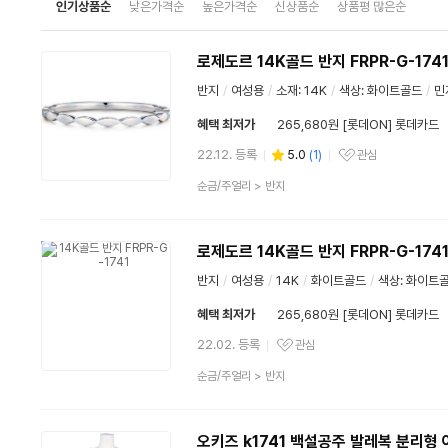
인기상품순
낮은가격순
높은가격순
신상품순
상품평 많은순
로제도르 14K골드 반지 FRPR-G-174
반지
/
여성용
/
소재: 14K
/
색상: 화이트골드
/
민
혜택 최저가
265,680원 [롯데ON] 롯데카드
22.12. 등록
5.0
(
1
)
관심
관심상품
상
순금/주얼리
>
반지
품
분
류
로제도르 14K골드 반지 FRPR-G-174
반지
/
여성용
/
14K
/
화이트골드
/
색상: 화이트
혜택 최저가
265,680원 [롯데ON] 롯데카드
22.02. 등록
관심
관심상품
상
순금/주얼리
>
반지
품
분
류
오키즈 k1741 백설공주 발레복 분리형