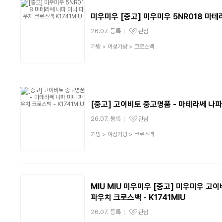
미우미우 [중고] 미우미우 5NR018 마테
26.07. 등록
관심
관심상품
상
가방
>
여성가방
>
크로스백
품
분
류
[중고] 고이비토 중고명품 - 마테라쎄 나파 
26.07. 등록
관심
관심상품
상
가방
>
여성가방
>
크로스백
품
분
류
MIU MIU 미우미우 [중고] 미우미우 고
파우치 크로스백 - K1741MIU
26.07. 등록
관심
관심상품