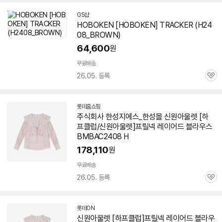
GS샵
HOBOKEN [HOBOKEN] TRACKER (H24
08_BROWN)
64,600
원
무료배송
26.05. 등록
관
심
롯데홈쇼핑
주식회사 한성지에스_한성몰 신원아울렛 [하
프클럽/신원아울렛]프릴넥 레이어드 블라우스
BMBAC2408 H
178,110
원
무료배송
26.05. 등록
관
심
롯데ON
신원아울렛 [하프클럽]프릴넥 레이어드 블라우