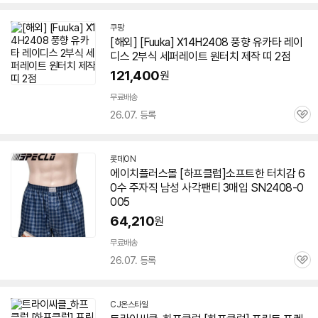
심
쿠팡
[해외] [Fuuka] X14H2408 풍향 유카타 레이
디스 2부식 세퍼레이트 원터치 제작 띠 2점
121,400
원
무료배송
26.07. 등록
관
심
롯데ON
에이치플러스몰 [하프클럽]소프트한 터치감 6
0수 주자직 남성 사각팬티 3매입 SN2408-0
005
64,210
원
무료배송
26.07. 등록
관
심
CJ온스타일