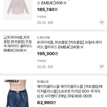
스 BMBAC2408 H
185,740
원
무료배송
26.05. 등록
관
심
CJ온스타일
트라이씨클_하프클럽 [하프클럽] 프릴넥 레이
어드 블라우스 BMBAC2408 H
195,300
원
무료배송
26.05. 등록
관
심
롯데홈쇼핑
에이치플러스몰 에이치플러스몰 [하프클럽/에
이치플러스몰]소프트한 터치감 60수 주자직
남성 사각팬티 3매입 SN2408-0005
62,990
원