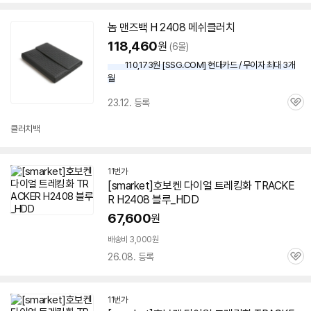
놈 맨즈백 H 2408 메쉬클러치
118,460
원
(6몰)
110,173원 [SSG.COM] 현대카드 / 무이자 최대 3개
월
23.12. 등록
관
심
클러치백
11번가
[smarket]호보켄 다이얼 트레킹화 TRACKE
R H2408 블루_HDD
67,600
원
배송비 3,000원
26.08. 등록
관
심
11번가