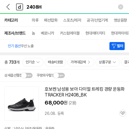
뒤
다
본문 바로가기
다
로
나
나
가
와
와
상
기
메
카테고리
의류
패션잡화
스포츠/레저
공구/산업기계
영상음향
세
인
검
색
제조사/브랜드
놈
베로니카
커스텀에이블
현대에이치티
현대하이테
인기 옵션
우선 노출
필터
총
733
개
인기순
배송비포함
가격대검색
상품구분
결
상세옵션펼침
쿠팡와우할인
설치 환경·지역에 따라
호보켄 남성용 보아 다이얼 트레킹 경량 운동화
닫
배송·설치비가 달라집니다.
TRACKER H2408_BK
기
68,000
원
(2몰)
26.08. 등록
관
심
신발
/
남성스니커즈/운동화
/
운동화