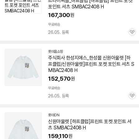
트라이씨클_하프클럽 [하프클럽] 프린트 포켓
포인트 셔츠 SMBAC2408 H
167,300
원
무료배송
26.05. 등록
관
심
롯데홈쇼핑
주식회사 한성지에스_한성몰 신원아울렛 [하
프클럽/신원아울렛]프린트 포켓 포인트 셔츠 S
MBAC2408 H
152,570
원
무료배송
26.05. 등록
관
심
롯데ON
신원아울렛 [하프클럽]프린트 포켓 포인트 셔
츠 SMBAC2408 H
159,110
원