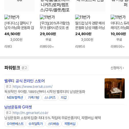
[아디다스] 갤럭시 7
[무크](20%추가할인)
월드컵 남자 경량 메쉬
아디다스 듀라
남자 러닝화 운동화 검
무크 썸머시즌오프 샌
운동화 남성 여름 러닝
레이즈 러닝화
흰 ID8760
들/슬링백/뮬/클로그/
화 실내 스포츠화 신발
츠의류 가방 
46,500
29,000
24,800
10,000
원
원
원
원
스니커즈/로퍼/펌프스/
퍼
3,000원
무료
3,000원
무료
구두/플랫/컴포트/오
픈/BEST 外
리뷰
3
리뷰
999+
리뷰
56
리뷰
999+
파워링크
광고
신청하기
벨루티 공식 온라인 스토어
https://www.berluti.com/
광고
독보적인 우아함. 1895년부터 시작된 벨루티의 남성운동화
NEW컬렉션
가죽가방
스니커즈
지갑
남성운동화 G마켓
http://m.gmarket.co.kr
광고
남성운동화 쇼핑에 집중! 최대 5% 적립에 무료반품까지, 꼭멤버십 혜택
G마켓베스트
슈퍼딜특가
스타배송
꼭멤버십