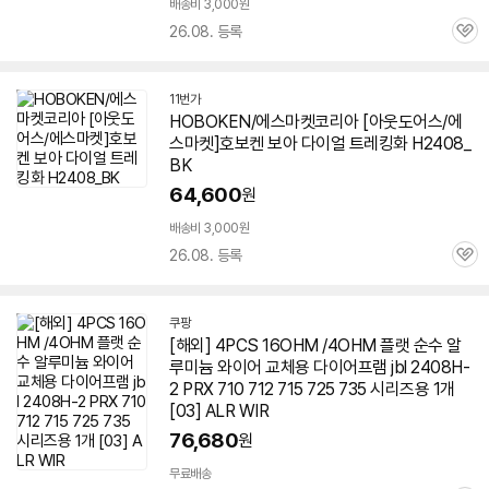
배송비 3,000원
세부정보 열기/접기
26.08. 등록
관
심
11번가
HOBOKEN/에스마켓코리아 [아웃도어스/에
스마켓]호보켄 보아 다이얼 트레킹화 H2408_
BK
64,600
원
배송비 3,000원
26.08. 등록
관
심
쿠팡
[해외] 4PCS 16OHM /4OHM 플랫 순수 알
루미늄 와이어 교체용 다이어프램 jbl 2408H-
2 PRX 710 712 715 725 735 시리즈용 1개
[03] ALR WIR
76,680
원
무료배송