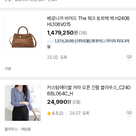
베로니카 비어드 The 워크 토트백 백 H2408
HL106V015
1,479,250
원
(3몰)
1,379,250원 [이마트몰] 현대카드 / 무이자 최대 3개
월
25.02. 등록
관
심
가방
커스텀에이블 카라 오픈 긴팔 블라우스_C240
8BL064C_H
24,990
원
(2몰)
상
4.5
(
2)
24.07. 등록
관
별
품
심
점
리
블라우스
/
여성용
뷰