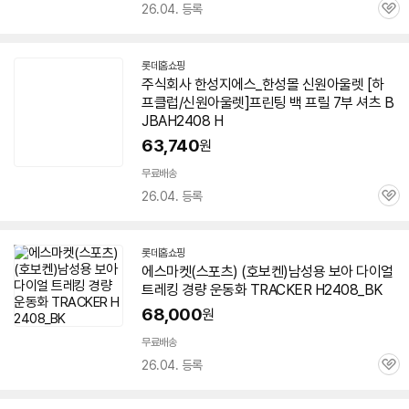
26.04. 등록
관
심
롯데홈쇼핑
주식회사 한성지에스_한성몰 신원아울렛 [하
프클럽/신원아울렛]프린팅 백 프릴 7부 셔츠 B
JBAH2408 H
63,740
원
무료배송
26.04. 등록
관
심
롯데홈쇼핑
에스마켓(스포츠) (호보켄)남성용 보아 다이얼
트레킹 경량 운동화 TRACKER H2408_BK
68,000
원
무료배송
26.04. 등록
관
심