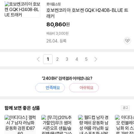
롯데홈쇼핑
호보켄코리아 호보켄 GQK H2408-BLUE 트
래커
80,860
원
배송비 3,000원
26.04. 등록
관
심
1
2
3
4
5
'2408H' 검색결과 어떠셨나요?
만족해요
아쉬워요
함께 보면 좋은 상품
광고