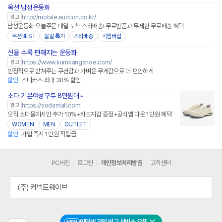
옥션 남성운동화
http://mobile.auction.co.kr/
광고
남성운동화 오늘주문 내일 도착 스타배송! 무료반품과 무제한 무료배송 혜택
옥션BEST
올킬 특가
스타배송
꼭멤버십
신을 수록 편해지는 운동화
네이버페이 플러스
https://www.kumkangshoe.com/
광고
안정적으로 받쳐주는 쿠션감과 가벼운 무게감으로 더 편안하게
할인
스니커즈 최대 30% 할인
소다 기본여성구두 8만원대~
네이버페이
https://sodamall.com
광고
오직 소다몰에서만 추가 10%+카드지갑 증정+공식앱 다운 1만원 혜택
WOMEN
MEN
OUTLET
할인
가입 즉시 1만원 적립금
PC버전
로그인
개인정보처리방침
고객센터
(주) 커넥트웨이브
인터넷 가입 비교 서비스 오픈
NEW