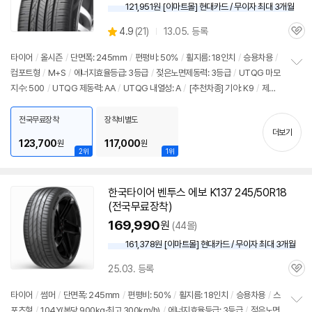
121,951원 [이마트몰] 현대카드 / 무이자 최대 3개월
상
4.9
(
21)
13.05. 등록
관
별
품
심
점
타이어
/
올시즌
/
단면폭: 245mm
/
편평비: 50%
/
휠지름: 18인치
/
승용차용
/
리
컴포트형
/
M+S
/
에너지효율등급: 3등급
/
젖은노면제동력: 3등급
/
UTQG 마모
정
뷰
지수: 500
/
UTQG 제동력: AA
/
UTQG 내열성: A
/
[추천차종] 기아: K9
/
제네
보
펼
시스: G90, G80
/
벤츠: S클래스
치
전국무료장착
장착비별도
기
더보기
123,700
117,000
원
원
2위
1위
한국
타이어
벤투스 에보 K137 245/50R18
(전국무료장착)
169,990
원
(44몰)
161,378원 [이마트몰] 현대카드 / 무이자 최대 3개월
25.03. 등록
관
심
타이어
/
썸머
/
단면폭: 245mm
/
편평비: 50%
/
휠지름: 18인치
/
승용차용
/
스
포츠형
/
104Y(본당 900kg·최고 300km/h)
/
에너지효율등급: 3등급
/
젖은노면