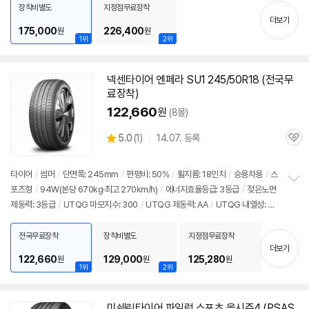
치
장착비별도
지정점무료장착
기
더보기
175,000
226,400
원
원
1위
2위
넥센
타이어
엔페라 SU1 245/50R18 (전국무
료장착)
122,660
원
(8몰)
상
5.0
(
1)
14.07. 등록
관
별
품
심
점
리
타이어
/
썸머
/
단면폭: 245mm
/
편평비: 50%
/
휠지름: 18인치
/
승용차용
/
스
뷰
포츠형
/
94W(본당 670kg·최고 270km/h)
/
에너지효율등급: 3등급
/
젖은노면
정
제동력: 3등급
/
UTQG 마모지수: 300
/
UTQG 제동력: AA
/
UTQG 내열성: A
보
펼
/
[추천차종] 기아: K9
/
제네시스: G80, G90
/
벤츠: S클래스
치
전국무료장착
장착비별도
지정점무료장착
기
더보기
122,660
129,000
125,280
원
원
원
1위
2위
미쉐린
타이어
파일럿 스포츠 올시즌4 (PSAS