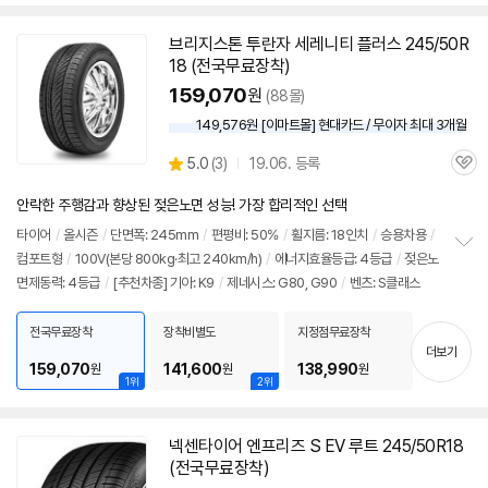
브리지스톤 투란자 세레니티 플러스 245/50R
18 (전국무료장착)
159,070
원
(88몰)
149,576원 [이마트몰] 현대카드 / 무이자 최대 3개월
상
5.0
(
3)
19.06. 등록
관
별
품
심
점
안락한 주행감과 향상된 젖은노면 성능! 가장 합리적인 선택
리
뷰
타이어
/
올시즌
/
단면폭: 245mm
/
편평비: 50%
/
휠지름: 18인치
/
승용차용
/
컴포트형
/
100V(본당 800kg·최고 240km/h)
/
에너지효율등급: 4등급
/
젖은노
정
면제동력: 4등급
/
[추천차종] 기아: K9
/
제네시스: G80, G90
/
벤츠: S클래스
보
펼
치
전국무료장착
장착비별도
지정점무료장착
기
더보기
159,070
141,600
138,990
원
원
원
1위
2위
넥센
타이어
엔프리즈 S EV 루트 245/50R18
(전국무료장착)