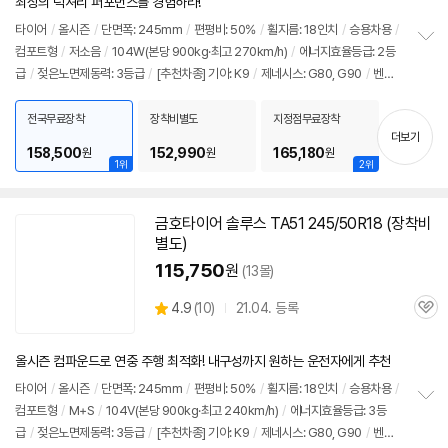
최상의 럭셔리 퍼포먼스를 경험하라!
타이어
/
올시즌
/
단면폭: 245mm
/
편평비: 50%
/
휠지름: 18인치
/
승용차용
/
컴포트형
/
저소음
/
104W(본당 900kg·최고 270km/h)
/
에너지효율등급: 2등
정
급
/
젖은노면제동력: 3등급
/
[추천차종] 기아: K9
/
제네시스: G80, G90
/
벤츠:
보
펼
S클래스
치
전국무료장착
장착비별도
지정점무료장착
기
더보기
158,500
152,990
165,180
원
원
원
1위
2위
금호
타이어
솔루스 TA51 245/50R18 (장착비
동
별도)
영
상
115,750
원
(13몰)
상
4.9
(
10)
21.04. 등록
관
별
품
심
점
리
올시즌 컴파운드로 연중 주행 최적화! 내구성까지 원하는 운전자에게 추천
뷰
타이어
/
올시즌
/
단면폭: 245mm
/
편평비: 50%
/
휠지름: 18인치
/
승용차용
/
컴포트형
/
M+S
/
104V(본당 900kg·최고 240km/h)
/
에너지효율등급: 3등
정
급
/
젖은노면제동력: 3등급
/
[추천차종] 기아: K9
/
제네시스: G80, G90
/
벤츠:
보