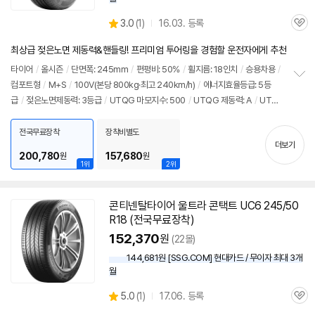
상
3.0
(
1)
16.03. 등록
관
별
품
심
점
최상급 젖은노면 제동력&핸들링! 프리미엄 투어링을 경험할 운전자에게 추천
리
뷰
타이어
/
올시즌
/
단면폭: 245mm
/
편평비: 50%
/
휠지름: 18인치
/
승용차용
/
컴포트형
/
M+S
/
100V(본당 800kg·최고 240km/h)
/
에너지효율등급: 5등
정
급
/
젖은노면제동력: 3등급
/
UTQG 마모지수: 500
/
UTQG 제동력: A
/
UTQ
보
펼
G 내열성: A
/
[추천차종] 기아: K9
/
제네시스: G90, G80
/
벤츠: S클래스
치
전국무료장착
장착비별도
기
더보기
200,780
157,680
원
원
1위
2위
콘티넨탈
타이어
울트라 콘택트 UC6 245/50
R18 (전국무료장착)
152,370
원
(22몰)
144,681원 [SSG.COM] 현대카드 / 무이자 최대 3개
월
상
5.0
(
1)
17.06. 등록
관
별
품
심