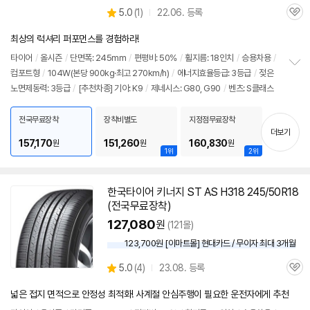
상
5.0
(
1)
22.06. 등록
관
별
품
심
점
최상의 럭셔리 퍼포먼스를 경험하라!
리
뷰
타이어
/
올시즌
/
단면폭: 245mm
/
편평비: 50%
/
휠지름: 18인치
/
승용차용
/
컴포트형
/
104W(본당 900kg·최고 270km/h)
/
에너지효율등급: 3등급
/
젖은
정
노면제동력: 3등급
/
[추천차종] 기아: K9
/
제네시스: G80, G90
/
벤츠: S클래스
보
펼
치
전국무료장착
장착비별도
지정점무료장착
기
더보기
157,170
151,260
160,830
원
원
원
1위
2위
한국
타이어
키너지 ST AS H318 245/50R18
(전국무료장착)
127,080
원
(121몰)
123,700원 [이마트몰] 현대카드 / 무이자 최대 3개월
상
5.0
(
4)
23.08. 등록
관
별
품
심
점
넓은 접지 면적으로 안정성 최적화! 사계절 안심주행이 필요한 운전자에게 추천
리