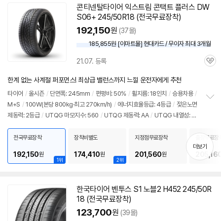
콘티넨탈
타이어
익스트림 콘택트 플러스 DW
S06+ 245/50R18 (전국무료장착)
192,150
원
(37몰)
185,855원 [이마트몰] 현대카드 / 무이자 최대 3개월
21.07. 등록
관
심
한계 없는 사계절 퍼포먼스! 최상급 밸런스까지 느낄 운전자에게 추천
타이어
/
올시즌
/
단면폭: 245mm
/
편평비: 50%
/
휠지름: 18인치
/
승용차용
/
M+S
/
100W(본당 800kg·최고 270km/h)
/
에너지효율등급: 4등급
/
젖은노면
정
제동력: 2등급
/
UTQG 마모지수: 560
/
UTQG 제동력: AA
/
UTQG 내열성: A
보
펼
/
[추천차종] 기아: K9
/
제네시스: G80, G90
/
벤츠: S클래스
치
전국무료장착
장착비별도
지정점무료장착
출장무료장
기
더보기
192,150
174,410
201,560
205,16
원
원
원
1위
2위
한국
타이어
벤투스 S1 노블2 H452 245/50R
18 (전국무료장착)
123,700
원
(39몰)