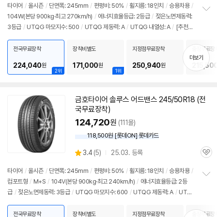
뷰
타이어
/
올시즌
/
단면폭: 245mm
/
편평비: 50%
/
휠지름: 18인치
/
승용차용
/
104W(본당 900kg·최고 270km/h)
/
에너지효율등급: 2등급
/
젖은노면제동력:
정
3등급
/
UTQG 마모지수: 500
/
UTQG 제동력: A
/
UTQG 내열성: A
/
[추천차
보
펼
종] 기아: K9
/
제네시스: G90, G80
/
벤츠: S클래스
치
전국무료장착
장착비별도
지정점무료장착
출장무료장
기
더보기
224,040
171,000
250,940
215,50
원
원
원
2위
1위
금호
타이어
솔루스 어드밴스 245/50R18 (전
국무료장착)
124,720
원
(111몰)
118,500원 [롯데ON] 롯데카드
상
3.4
(
5)
25.03. 등록
관
별
품
심
점
타이어
/
올시즌
/
단면폭: 245mm
/
편평비: 50%
/
휠지름: 18인치
/
승용차용
/
리
컴포트형
/
M+S
/
104V(본당 900kg·최고 240km/h)
/
에너지효율등급: 2등
정
뷰
급
/
젖은노면제동력: 3등급
/
UTQG 마모지수: 600
/
UTQG 제동력: A
/
UTQ
보
펼
G 내열성: A
/
[추천차종] 기아: K9
/
제네시스: G80, G90
/
벤츠: S클래스
치
전국무료장착
장착비별도
지정점무료장착
출장무료장