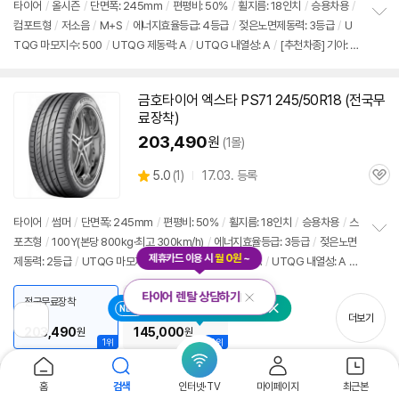
타이어
/
올시즌
/
단면폭: 245mm
/
편평비: 50%
/
휠지름: 18인치
/
승용차용
/
뷰
컴포트형
/
저소음
/
M+S
/
에너지효율등급: 4등급
/
젖은노면제동력: 3등급
/
U
정
TQG 마모지수: 500
/
UTQG 제동력: A
/
UTQG 내열성: A
/
[추천차종] 기아: K
보
펼
9
/
제네시스: G80, G90
/
벤츠: S클래스
치
기
금호
타이어
엑스타 PS71 245/50R18 (전국무
료장착)
203,490
원
(1몰)
상
5.0
(
1)
17.03. 등록
관
별
품
심
점
리
타이어
/
썸머
/
단면폭: 245mm
/
편평비: 50%
/
휠지름: 18인치
/
승용차용
/
스
뷰
포츠형
/
100Y(본당 800kg·최고 300km/h)
/
에너지효율등급: 3등급
/
젖은노면
정
제휴카드 이용 시
월 0원
~
제동력: 2등급
/
UTQG 마모지수: 320
/
UTQG 제동력: A
/
UTQG 내열성: A
/
보
펼
[추천차종] 기아: K9
/
제네시스: G80, G90
/
벤츠: S클래스
치
타이어 렌탈 상담하기
전국무료장착
장착비별도
닫
인터넷 가입 비교 서비스 오픈
NEW
기
닫기
기
더보기
이
203,490
145,000
원
원
전
1위
2위
페
이
지
홈
검색
인터넷·TV
마이페이지
최근본
로
미쉐린
타이어
프라이머시3 런플랫 245/50R1