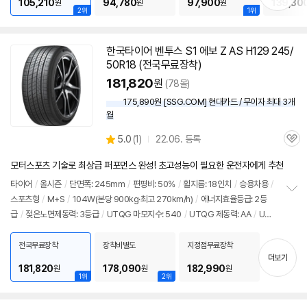
105,210
94,780
97,900
139,30
원
원
원
2위
1위
한국
타이어
벤투스 S1 에보 Z AS H129 245/
50R18 (전국무료장착)
181,820
원
(78몰)
175,890원 [SSG.COM] 현대카드 / 무이자 최대 3개
월
상
5.0
(
1)
22.06. 등록
관
별
품
심
점
모터스포츠 기술로 최상급 퍼포먼스 완성! 초고성능이 필요한 운전자에게 추천
리
뷰
타이어
/
올시즌
/
단면폭: 245mm
/
편평비: 50%
/
휠지름: 18인치
/
승용차용
/
스포츠형
/
M+S
/
104W(본당 900kg·최고 270km/h)
/
에너지효율등급: 2등
정
급
/
젖은노면제동력: 3등급
/
UTQG 마모지수: 540
/
UTQG 제동력: AA
/
UT
보
펼
QG 내열성: A
/
[추천차종] 기아: K9
/
제네시스: G80, G90
/
벤츠: S클래스
치
전국무료장착
장착비별도
지정점무료장착
기
더보기
181,820
178,090
182,990
원
원
원
1위
2위