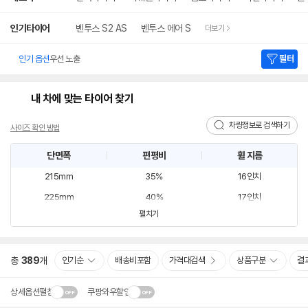
140mm
인기타이어
벤투스 S2 AS
벤투스 에어 S
더보기
145mm
18인치
155mm
20인치
인기 옵션
우선 노출
필터
165mm
10인치
175mm
45%
12인치
내 차에 맞는 타이어 찾기
185mm
50%
13인치
차량정보로 검색하기
사이즈 확인 방법
195mm
25%
14인치
단면폭
편평비
휠 지름
205mm
30%
15인치
단
편
휠
215mm
35%
16인치
면
평
지
225mm
40%
17인치
폭
비
름
선
선
선
펼치기
235mm
55%
19인치
택
택
택
255mm
60%
19.5인치
265mm
65%
21인치
총
389
개
인기순
배송비포함
가격대검색
상품구분
결
275mm
70%
22인치
상세옵션펼침
쿠팡와우할인
285mm
75%
22.5인치