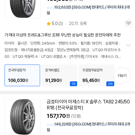
102,632원 [SSG.COM] 현대카드 / 무이자 최대 3개
월
상
5.0
(
3)
20.11. 등록
관
별
품
심
점
가격대 이상의 트레드&그루브 조화! 무난한 성능이 필요한 운전자에게 추천
리
뷰
타이어
/
올시즌
/
단면폭: 245mm
/
편평비: 50%
/
휠지름: 18인치
/
승용차용
/
컴포트형
/
에너지효율등급: 4등급
/
젖은노면제동력: 3등급
/
UTQG 마모지수: 5
정
00
/
UTQG 제동력: A
/
UTQG 내열성: A
/
[추천차종] 기아: K9
/
제네시스: G8
보
펼
0, G90
/
벤츠: S클래스
치
전국무료장착
장착비별도
지정점무료장착
기
더보기
106,030
91,290
95,450
원
원
원
1위
2위
금호
타이어
마제스티 X 솔루스 TA92 245/50
R18 (전국무료장착)
157,170
원
(12몰)
149,226원 [SSG.COM] 현대카드 / 무이자 최대 3개
월