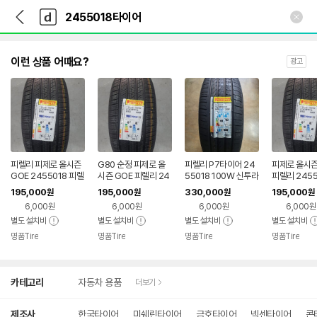
뒤
다
본문 바로가기
다
로
나
나
가
와
와
기
메
인
이런 상품 어때요?
광고
피렐리 피제로 올시즌
G80 순정 피제로 올
피렐리 P7타이어 24
피제로 올시즌
GOE 2455018 피렐
시즌 GOE 피렐리 24
55018 100W 신투라
피렐리 2455
리 245 50 18
55018 제네시스g80
토 런플렛 245 50 18
0 18인치 순
195,000
195,000
330,000
195,000
원
원
원
원
피렐리 245 50 18
245 50 18
6,000원
6,000원
6,000원
6,000원
별도 설치비
별도 설치비
별도 설치비
별도 설치비
명품Tire
명품Tire
명품Tire
명품Tire
네이버
네이버
네이버
네
페이
페이
페이
페
상
카테고리
자동차 용품
더보기
세
245mm
검
125mm
색
제조사
한국타이어
미쉐린타이어
금호타이어
넥센타이어
콘