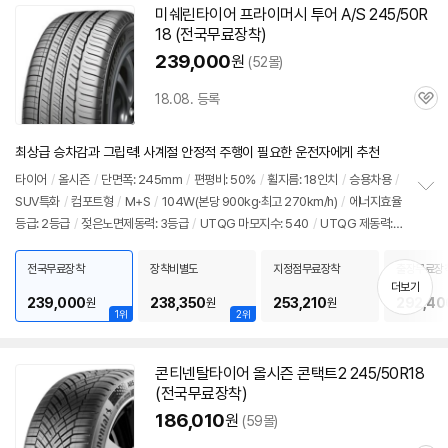
미쉐린
타이어
프라이머시 투어 A/S 245/50R
18 (전국무료장착)
239,000
원
(52몰)
18.08. 등록
관
심
최상급 승차감과 그립력! 사계절 안정적 주행이 필요한 운전자에게 추천
타이어
/
올시즌
/
단면폭: 245mm
/
편평비: 50%
/
휠지름: 18인치
/
승용차용
/
SUV특화
/
컴포트형
/
M+S
/
104W(본당 900kg·최고 270km/h)
/
에너지효율
정
등급: 2등급
/
젖은노면제동력: 3등급
/
UTQG 마모지수: 540
/
UTQG 제동력:
보
펼
A
/
UTQG 내열성: A
/
[추천차종] 기아: K9
/
제네시스: G80, G90
/
벤츠: S클래
치
스
전국무료장착
장착비별도
지정점무료장착
출장무료장
기
더보기
239,000
238,350
253,210
292,40
원
원
원
1위
2위
콘티넨탈
타이어
올시즌 콘택트2 245/50R18
(전국무료장착)
186,010
원
(59몰)