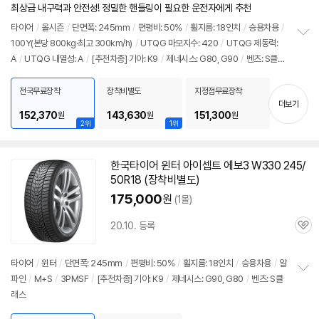
점
최상급 내구력과 안전성! 정밀한 핸들링이 필요한 운전자에게 추천
리
뷰
타이어
/
올시즌
/
단면폭: 245mm
/
편평비: 50%
/
휠지름: 18인치
/
승용차용
/
100Y(본당 800kg·최고 300km/h)
/
UTQG 마모지수: 420
/
UTQG 제동력:
정
A
/
UTQG 내열성: A
/
[추천차종] 기아: K9
/
제네시스: G80, G90
/
벤츠: S클래
보
펼
스
치
전국무료장착
장착비별도
지정점무료장착
기
더보기
152,370
143,630
151,300
원
원
원
2위
1위
한국
타이어
윈터 아이셉트 에보3 W330 245/
50R18 (장착비별도)
175,000
원
(1몰)
20.10. 등록
관
심
타이어
/
윈터
/
단면폭: 245mm
/
편평비: 50%
/
휠지름: 18인치
/
승용차용
/
알
파인
/
M+S
/
3PMSF
/
[추천차종] 기아: K9
/
제네시스: G90, G80
/
벤츠: S클
정
래스
보
펼