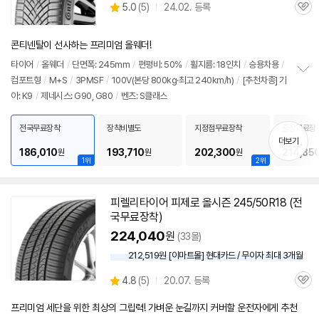
상
5.0
(
5)
24.02. 등록
관
별
품
심
점
리
콘티넨탈이 선사하는 프리미엄 올웨더!
뷰
타이어
/
올웨더
/
단면폭: 245mm
/
편평비: 50%
/
휠지름: 18인치
/
승용차용
/
컴포트형
/
M+S
/
3PMSF
/
100V(본당 800kg·최고 240km/h)
/
[추천차종] 기
정
아: K9
/
제네시스: G90, G80
/
벤츠: S클래스
보
펼
치
전국무료장착
장착비별도
지정점무료장착
출장무료장
기
더보기
186,010
193,710
202,300
214,85
원
원
원
1위
2위
피렐리
타이어
피제로 올시즌 245/50R18 (전
국무료장착)
224,040
원
(33몰)
212,519원 [이마트몰] 현대카드 / 무이자 최대 3개월
상
4.8
(
5)
20.07. 등록
관
별
품
심
점
프리미엄 세단을 위한 최상의 그립력! 가벼운 눈길까지 커버할 운전자에게 추천
리