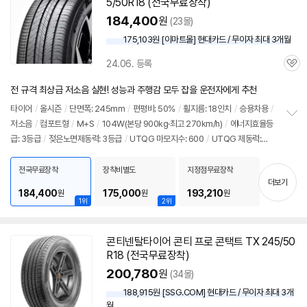
5/50R18 (전국무료장착)
184,400
원
(23몰)
175,103원 [이마트몰] 현대카드 / 무이자 최대 3개월
24.06. 등록
관
심
전 규격 최상급 저소음 실현! 성능과 주행감 모두 잡을 운전자에게 추천
타이어
/
올시즌
/
단면폭: 245mm
/
편평비: 50%
/
휠지름: 18인치
/
승용차용
/
저소음
/
컴포트형
/
M+S
/
104W(본당 900kg·최고 270km/h)
/
에너지효율등
정
급: 3등급
/
젖은노면제동력: 3등급
/
UTQG 마모지수: 600
/
UTQG 제동력:
보
펼
AA
/
UTQG 내열성: A
/
[추천차종] 기아: K9
/
제네시스: G80, G90
/
벤츠: S클
치
래스
전국무료장착
장착비별도
지정점무료장착
기
더보기
184,400
175,000
193,210
원
원
원
1위
2위
콘티넨탈
타이어
콘티 프로 콘택트 TX 245/50
동
R18 (전국무료장착)
영
상
200,780
원
(34몰)
188,915원 [SSG.COM] 현대카드 / 무이자 최대 3개
월