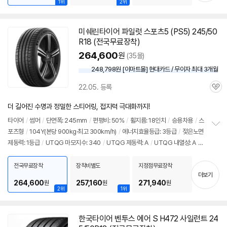
1위
2위
미쉐린
타이어
파일럿 스포츠5 (PS5) 245/50
R18 (전국무료장착)
264,600
원
(35몰)
248,798원 [이마트몰] 현대카드 / 무이자 최대 3개월
22.05. 등록
관
심
더 길어진 수명과 정밀한 스티어링, 접지력 극대화까지!
타이어
/
썸머
/
단면폭: 245mm
/
편평비: 50%
/
휠지름: 18인치
/
승용차용
/
스
포츠형
/
104Y(본당 900kg·최고 300km/h)
/
에너지효율등급: 3등급
/
젖은노면
정
제동력: 1등급
/
UTQG 마모지수: 340
/
UTQG 제동력: A
/
UTQG 내열성: A
/
보
펼
[추천차종] 기아: K9
/
제네시스: G80, G90
/
벤츠: S클래스
치
전국무료장착
장착비별도
지정점무료장착
기
더보기
264,600
257,160
271,940
원
원
원
2위
1위
한국
타이어
벤투스 에어 S H472 사일런트 24