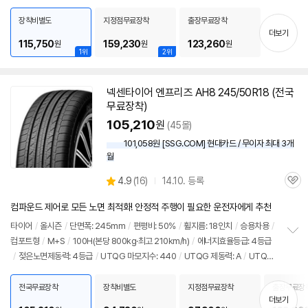
펼
S클래스
치
장착비별도
지정점무료장착
출장무료장착
기
더보기
115,750
159,230
123,260
원
원
원
1위
2위
넥센
타이어
엔프리즈 AH8 245/50R18 (전국
무료장착)
105,210
원
(45몰)
101,058원 [SSG.COM] 현대카드 / 무이자 최대 3개
월
세부정보 열기/접기
상
4.9
(
16)
14.10. 등록
관
별
품
심
점
컴파운드 제어로 모든 노면 최적화! 안정적 주행이 필요한 운전자에게 추천
리
뷰
타이어
/
올시즌
/
단면폭: 245mm
/
편평비: 50%
/
휠지름: 18인치
/
승용차용
/
컴포트형
/
M+S
/
100H(본당 800kg·최고 210km/h)
/
에너지효율등급: 4등급
정
/
젖은노면제동력: 4등급
/
UTQG 마모지수: 440
/
UTQG 제동력: A
/
UTQG
보
펼
내열성: A
/
[추천차종] 기아: K9
/
제네시스: G90, G80
/
벤츠: S클래스
치
전국무료장착
장착비별도
지정점무료장착
출장무료장
기
더보기