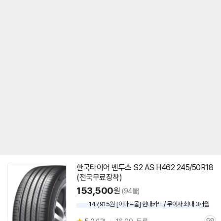
295mm
80%
23인치
305mm
85%
24인치
315mm
26인치
325mm
28인치
335mm
30인치
345mm
355mm
385mm
한국
타이어
벤투스 S2 AS H462 245/50R18
(전국무료장착)
153,500
원
(94몰)
147,915원 [이마트몰] 현대카드 / 무이자 최대 3개월