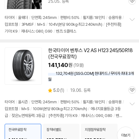
25.05. 등록
관
심
타이어
/
올웨더
/
단면폭: 245mm
/
편평비: 50%
/
휠지름: 18인치
/
승용차용
/
컴포트형
/
3PMSF
/
M+S
/
104V(본당 900kg·최고 240km/h)
/
[추천차종]
정
기아: K9
/
제네시스: G80, G90
/
벤츠: S클래스
보
펼
치
기
한국
타이어
벤투스 V2 AS H123 245/50R18
동
(전국무료장착)
영
상
141,140
원
(19몰)
132,704원 [SSG.COM] 현대카드 / 무이자 최대 3개
월
상
5.0
(
1)
19.06. 등록
관
별
품
심
점
타이어
/
올시즌
/
단면폭: 245mm
/
편평비: 50%
/
휠지름: 18인치
/
승용차용
/
리
컴포트형
/
M+S
/
100W(본당 800kg·최고 270km/h)
/
에너지효율등급: 3등
정
뷰
급
/
젖은노면제동력: 3등급
/
[추천차종] 기아: K9
/
제네시스: G90, G80
/
벤츠:
보
펼
S클래스
치
전국무료장착
장착비별도
지정점무료장착
기
더보기