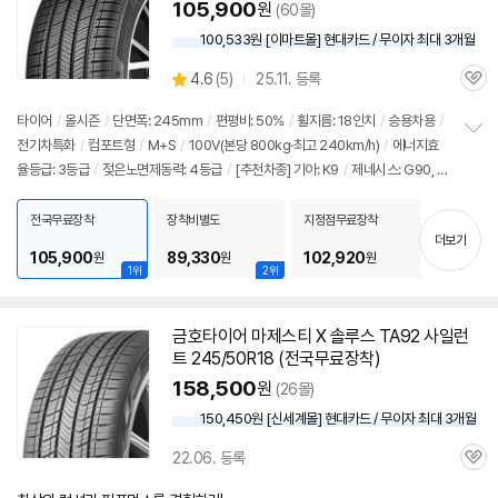
105,900
원
(60몰)
100,533원 [이마트몰] 현대카드 / 무이자 최대 3개월
상
4.6
(
5)
25.11. 등록
관
별
품
심
점
타이어
/
올시즌
/
단면폭: 245mm
/
편평비: 50%
/
휠지름: 18인치
/
승용차용
/
리
전기차특화
/
컴포트형
/
M+S
/
100V(본당 800kg·최고 240km/h)
/
에너지효
정
뷰
율등급: 3등급
/
젖은노면제동력: 4등급
/
[추천차종] 기아: K9
/
제네시스: G90, G
보
펼
80
/
벤츠: S클래스
치
전국무료장착
장착비별도
지정점무료장착
기
더보기
105,900
89,330
102,920
원
원
원
1위
2위
금호
타이어
마제스티 X 솔루스 TA92 사일런
트 245/50R18 (전국무료장착)
158,500
원
(26몰)
150,450원 [신세계몰] 현대카드 / 무이자 최대 3개월
22.06. 등록
관
심