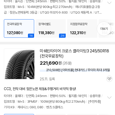
뷰
타이어
/
올시즌
/
단면폭: 245mm
/
편평비: 50%
/
휠지름: 18인치
/
승용차용
/
컴포트형
/
M+S
/
104W(본당 900kg·최고 270km/h)
/
에너지효율등급: 2등
정
급
/
젖은노면제동력: 3등급
/
UTQG 마모지수: 600
/
UTQG 제동력: A
/
UTQ
보
펼
G 내열성: A
/
[추천차종] 기아: K9
/
제네시스: G80, G90
/
벤츠: S클래스
치
전국무료장착
장착비별도
지정점무료장착
출장무료장
기
더보기
127,080
118,380
122,310
158,00
원
원
원
1위
2위
미쉐린
타이어
크로스 클라이밋3 245/50R18
동
(전국무료장착)
영
상
221,690
원
(26몰)
210,508원 [이마트몰] 현대카드 / 무이자 최대 3개월
25.11. 등록
관
심
CC3, 전작 대비 젖은노면 제동&주행거리 비약적 향상!
타이어
/
올웨더
/
단면폭: 245mm
/
편평비: 50%
/
휠지름: 18인치
/
승용차용
/
컴포트형
/
M+S
/
3PMSF
/
100W(본당 800kg·최고 270km/h)
/
[추천차종]
정
기아: K9
/
제네시스: G90, G80
/
벤츠: S클래스
보
펼