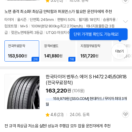
상
5.0
(
12)
16.09. 등록
관
별
품
심
점
노면 충격 최소화! 최상급 안락함과 퍼포먼스가 필요한 운전자에게 추천
리
뷰
타이어
/
올시즌
/
단면폭: 245mm
/
편평비: 50%
/
휠지름: 18인치
/
승용차용
/
컴포트형
/
M+S
/
100W(본당 800kg·최고 270km/h)
/
에너지효율등급: 3등
정
급
/
젖은노면제동력: 3등급
/
UTQG 마모지수: 600
/
UTQG 제동력: A
/
UTQ
보
펼
G 내열성: A
/
[추천차종] 기아: K9
/
제네시스: G90, G80
/
벤츠: S클래스
치
전국무료장착
장착비별도
지정점무료장착
출장무료장
기
더보기
153,500
141,880
151,720
198,30
원
원
원
2위
1위
한국
타이어
벤투스 에어 S H472 245/50R18
(전국무료장착)
163,220
원
(106몰)
159,979원 [SSG.COM] 현대카드 / 무이자 최대 3개
월
상
4.6
(
23)
24.06. 등록
관
별
품
심
점
전 규격 최상급 저소음 실현! 성능과 주행감 모두 잡을 운전자에게 추천
리