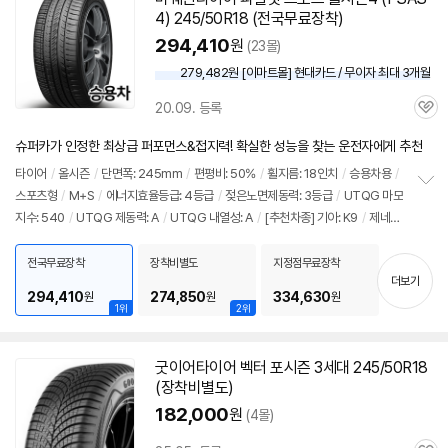
4) 245/50R18 (전국무료장착)
294,410
원
(23몰)
279,482원 [이마트몰] 현대카드 / 무이자 최대 3개월
20.09. 등록
관
심
슈퍼카가 인정한 최상급 퍼포먼스&접지력! 확실한 성능을 찾는 운전자에게 추천
타이어
/
올시즌
/
단면폭: 245mm
/
편평비: 50%
/
휠지름: 18인치
/
승용차용
/
스포츠형
/
M+S
/
에너지효율등급: 4등급
/
젖은노면제동력: 3등급
/
UTQG 마모
정
지수: 540
/
UTQG 제동력: A
/
UTQG 내열성: A
/
[추천차종] 기아: K9
/
제네시
보
펼
스: G80, G90
/
벤츠: S클래스
치
전국무료장착
장착비별도
지정점무료장착
기
더보기
294,410
274,850
334,630
원
원
원
1위
2위
굿이어
타이어
벡터 포시즌 3세대 245/50R18
(장착비별도)
182,000
원
(4몰)