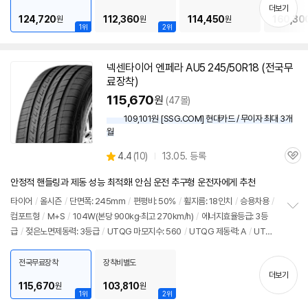
기
더보기
124,720
112,360
114,450
160,30
원
원
원
1위
2위
넥센
타이어
엔페라 AU5 245/50R18 (전국무
료장착)
115,670
원
(47몰)
109,101원 [SSG.COM] 현대카드 / 무이자 최대 3개
월
상
4.4
(
10)
13.05. 등록
관
별
품
심
점
안정적 핸들링과 제동 성능 최적화! 안심 운전 추구형 운전자에게 추천
리
뷰
타이어
/
올시즌
/
단면폭: 245mm
/
편평비: 50%
/
휠지름: 18인치
/
승용차용
/
컴포트형
/
M+S
/
104W(본당 900kg·최고 270km/h)
/
에너지효율등급: 3등
정
급
/
젖은노면제동력: 3등급
/
UTQG 마모지수: 560
/
UTQG 제동력: A
/
UTQ
보
펼
G 내열성: A
/
[추천차종] 기아: K9
/
제네시스: G80, G90
/
벤츠: S클래스
치
전국무료장착
장착비별도
기
더보기
115,670
103,810
원
원
1위
2위