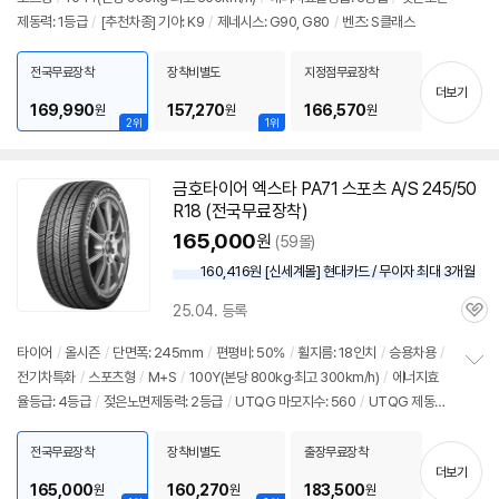
정
제동력: 1등급
/
[추천차종] 기아: K9
/
제네시스: G90, G80
/
벤츠: S클래스
보
펼
치
전국무료장착
장착비별도
지정점무료장착
기
더보기
169,990
157,270
166,570
원
원
원
2위
1위
금호
타이어
엑스타 PA71 스포츠 A/S 245/50
R18 (전국무료장착)
165,000
원
(59몰)
160,416원 [신세계몰] 현대카드 / 무이자 최대 3개월
25.04. 등록
관
심
타이어
/
올시즌
/
단면폭: 245mm
/
편평비: 50%
/
휠지름: 18인치
/
승용차용
/
전기차특화
/
스포츠형
/
M+S
/
100Y(본당 800kg·최고 300km/h)
/
에너지효
정
율등급: 4등급
/
젖은노면제동력: 2등급
/
UTQG 마모지수: 560
/
UTQG 제동력:
보
펼
AA
/
UTQG 내열성: A
/
[추천차종] 기아: K9
/
제네시스: G90, G80
/
벤츠: S클
치
래스
전국무료장착
장착비별도
출장무료장착
기
더보기
165,000
160,270
183,500
원
원
원