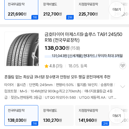
치
전국무료장착
장착비별도
지정점무료장착
출장무료장
기
더보기
221,690
212,700
225,700
265,20
원
원
원
1위
2위
금호
타이어
마제스티9 솔루스 TA91 245/50
동
R18 (전국무료장착)
영
상
138,030
원
(15몰)
131,043원 [신세계몰] 현대카드 / 무이자 최대 3개월
상
4.8
(
35)
18.05. 등록
관
별
품
심
점
흔들림 없는 최상급 코너링! 장수명과 안정성 모두 챙길 운전자에게 추천
리
뷰
타이어
/
올시즌
/
단면폭: 245mm
/
편평비: 50%
/
휠지름: 18인치
/
승용차용
/
컴포트형
/
M+S
/
104W(본당 900kg·최고 270km/h)
/
에너지효율등급: 4등
정
급
/
젖은노면제동력: 3등급
/
UTQG 마모지수: 560
/
UTQG 제동력: AA
/
UTQ
보
펼
G 내열성: A
/
[추천차종] 기아: K9
/
제네시스: G90, G80
/
벤츠: S클래스
치
전국무료장착
장착비별도
지정점무료장착
출장무료장
기
더보기
138,030
130,270
141,960
188,100
원
원
원
1위
2위