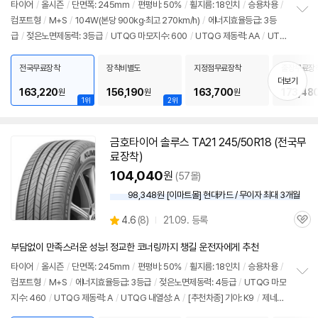
뷰
타이어
/
올시즌
/
단면폭: 245mm
/
편평비: 50%
/
휠지름: 18인치
/
승용차용
/
컴포트형
/
M+S
/
104W(본당 900kg·최고 270km/h)
/
에너지효율등급: 3등
정
급
/
젖은노면제동력: 3등급
/
UTQG 마모지수: 600
/
UTQG 제동력: AA
/
UTQ
보
펼
G 내열성: A
/
[추천차종] 기아: K9
/
제네시스: G80, G90
/
벤츠: S클래스
치
전국무료장착
장착비별도
지정점무료장착
출장무료장
기
더보기
163,220
156,190
163,700
173,48
원
원
원
1위
2위
금호
타이어
솔루스 TA21 245/50R18 (전국무
료장착)
104,040
원
(57몰)
98,348원 [이마트몰] 현대카드 / 무이자 최대 3개월
상
4.6
(
8)
21.09. 등록
관
별
품
심
점
부담없이 만족스러운 성능! 정교한 코너링까지 챙길 운전자에게 추천
리
뷰
타이어
/
올시즌
/
단면폭: 245mm
/
편평비: 50%
/
휠지름: 18인치
/
승용차용
/
컴포트형
/
M+S
/
에너지효율등급: 3등급
/
젖은노면제동력: 4등급
/
UTQG 마모
정
지수: 460
/
UTQG 제동력: A
/
UTQG 내열성: A
/
[추천차종] 기아: K9
/
제네시
보
펼
스: G80, G90
/
벤츠: S클래스