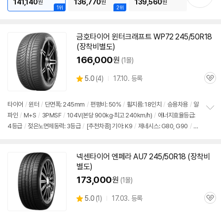
141,140
136,770
139,560
원
원
원
1위
2위
금호
타이어
윈터크래프트 WP72 245/50R18
(장착비별도)
166,000
원
(1몰)
상
5.0
(
4)
17.10. 등록
관
별
품
심
점
리
타이어
/
윈터
/
단면폭: 245mm
/
편평비: 50%
/
휠지름: 18인치
/
승용차용
/
알
뷰
파인
/
M+S
/
3PMSF
/
104V(본당 900kg·최고 240km/h)
/
에너지효율등급:
정
4등급
/
젖은노면제동력: 3등급
/
[추천차종] 기아: K9
/
제네시스: G80, G90
/
벤
보
펼
츠: S클래스
치
기
넥센
타이어
엔페라 AU7 245/50R18 (장착비
별도)
173,000
원
(1몰)
상
5.0
(
1)
17.03. 등록
관
별
품
심
점
리