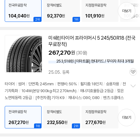
치
전국무료장착
장착비별도
지정점무료장착
출장무료장
기
더보기
104,040
92,370
101,910
105,50
원
원
원
2위
1위
미쉐린
타이어
프라이머시 5 245/50R18 (전국
무료장착)
267,270
원
(30몰)
253,518원 [이마트몰] 현대카드 / 무이자 최대 3개월
25.05. 등록
관
심
타이어
/
썸머
/
단면폭: 245mm
/
편평비: 50%
/
휠지름: 18인치
/
승용차용
/
전
기차특화
/
104W(본당 900kg·최고 270km/h)
/
에너지효율등급: 2등급
/
젖은
정
노면제동력: 2등급
/
[추천차종] 기아: K9
/
제네시스: G90, G80
/
벤츠: S클래스
보
펼
치
전국무료장착
장착비별도
지정점무료장착
기
더보기
267,270
232,550
277,670
원
원
원
1위
2위