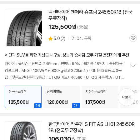
넥센
타이어
엔페라 슈프림 245/50R18 (전국
무료장착)
125,500
원
(85몰)
상
5.0
(
2)
21.04. 등록
관
별
품
심
점
리
세단과 SUV를 위한 최상급 내구성! 성능과 승차감 모두 가질 운전자에게 추천
뷰
타이어
/
올시즌
/
단면폭: 245mm
/
편평비: 50%
/
휠지름: 18인치
/
승용차용
/
컴포트형
/
M+S
/
100W(본당 800kg·최고 270km/h)
/
에너지효율등급: 3등
정
급
/
젖은노면제동력: 3등급
/
UTQG 마모지수: 580
/
UTQG 제동력: A
/
UTQ
보
펼
G 내열성: A
/
[추천차종] 기아: K9
/
제네시스: G90, G80
/
벤츠: S클래스
치
전국무료장착
장착비별도
지정점무료장착
출장무료장
기
더보기
125,500
120,000
137,500
179,00
원
원
원
1위
2위
한국
타이어
라우펜 S FIT AS LH01 245/50R
18 (전국무료장착)
106,030
원
(31몰)