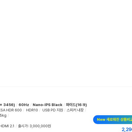
x 3456)
/
60Hz
/
Nano-IPS Black
/
와이드(16:9)
ESA HDR 600
/
HDR10
/
USB PD 지원
/
스피커 내장
/
.5kg
/
New 새로워진 상품비
HDMI 2.1
/
출시가: 3,000,000원
2,29