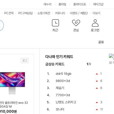
싫어요
좋아요
에누리
몰테일
플레이오토
메이크샵
PC견적
PC구매상담
쇼핑기획전
커뮤니티
이벤트
/
체험단
더보기
최근
관심
로그인
공유
관
련
다나와 인기 키워드
컨
텐
급상승 키워드
1
/8
츠
ddr5 16gb
1
9800x3d
6
제습기
6
7700x3d
닌텐도 스위치 2
3
전자 울트라파인 evo 32
90AS/ M
모니터
11
010,000
원