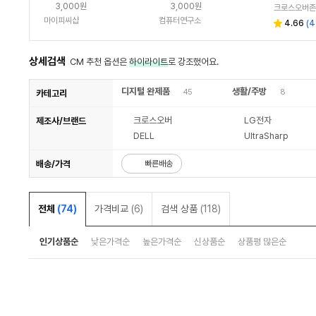
3,000원
3,000원
크로스오버존
마이피씨샵
컴퓨터연구소
4.66
(
4
상세검색
CM 추천 옵션은
하이라이트
로 강조했어요.
디지털 완제품
생활/주방
45
8
카테고리
크로스오버
LG전자
제조사/브랜드
DELL
UltraSharp
배송/가격
빠른배송
전체
(74)
가격비교
(6)
검색 상품
(118)
인기상품순
낮은가격순
높은가격순
신상품순
상품평 많은순