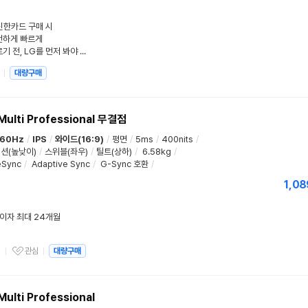
 신한카드 구매 시
전하게 빠르게
게이밍도 작업용도 1등! 모니터 고르기 전, LG를 먼저 봐야 하는 이유
대량구매
Multi Professional 무결점
60Hz
/
IPS
/
와이드(16:9)
/
평면
/
5ms
/
400nits
/
션(높낮이)
/
스위블(좌우)
/
틸트(상하)
/
6.58kg
/
eSync
/
Adaptive Sync
/
G-Sync 호환
/
1,08
 무이자 최대 24개월
)
관심
대량구매
관심상품
ulti Professional