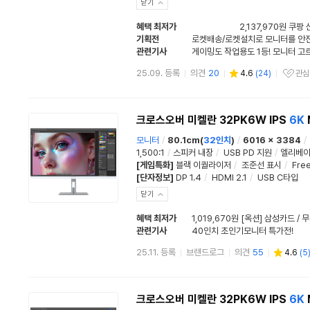
닫기
혜택 최저가
2,137,970원 쿠팡
기획전
로켓배송/로켓설치로 모니터를 안
관련기사
25.09. 등록
의견
20
4.6
(
24
)
관심
관심상품
크로스오버 미켈란 32PK6W IPS
6K
모니터
/
80.1cm(
32인치
)
/
6016 x 3384
/
1,500:1
/
스피커 내장
/
USB PD 지원
/
엘리베이
[게임특화]
블랙 이퀄라이저
/
조준선 표시
/
Fre
[단자정보]
DP 1.4
/
HDMI 2.1
/
USB C타입
닫기
혜택 최저가
1,019,670원 [옥션] 삼성카드 /
관련기사
40인치 초인기모니터 특가전!
25.11. 등록
브랜드로그
의견
55
4.6
(
5
크로스오버 미켈란 32PK6W IPS
6K
M