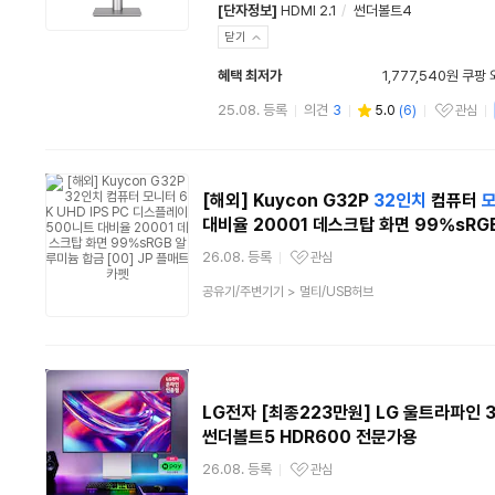
[단자정보]
HDMI 2.1
/
썬더볼트4
닫기
혜택 최저가
1,777,540원 쿠팡
25.08. 등록
의견
3
5.0
(
6
)
관심
관심상품
[해외] Kuycon G32P
32인치
컴퓨터
대비율 20001 데스크탑 화면 99%sRGB
26.08. 등록
관심
관심상품
상
공유기/주변기기
>
멀티/USB허브
품
분
류
LG전자 [최종223만원] LG 울트라파인 
썬더볼트5 HDR600 전문가용
26.08. 등록
관심
관심상품