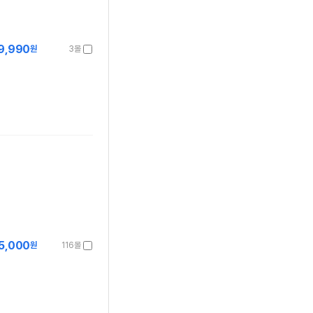
9,990
원
3몰
5,000
원
116몰