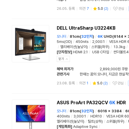
26.05. 등록
의견
7
5.0
(
2
)
관심
관심상품
DELL UltraSharp U3224KB
모니터
/
81cm(
32인치
)
/
6K
UHD(6144 x 
5ms(OD)
/
450nits
/
2,000:1
/
VESA HDR 
/
엘리베이션(높낮이)
/
스위블(좌우)
/
13.3kg
/
[단자정보]
HDMI 2.1
/
USB C타입
/
썬더볼트4
닫기
혜택 최저가
2,899,000원 쿠팡
관련기사
23.08. 등록
의견
1
5.0
(
2
)
관심
관심상품
ASUS ProArt PA32QCV
6K
HDR
모니터
/
81cm(
32인치
)
/
6016 x 3384
/
6
400nits
/
3,000:1
/
HDR10
/
VESA HDR 6
엘리베이션(높낮이)
/
틸트(상하)
/
스위블(좌우)
/
[게임특화]
Adaptive Sync
/