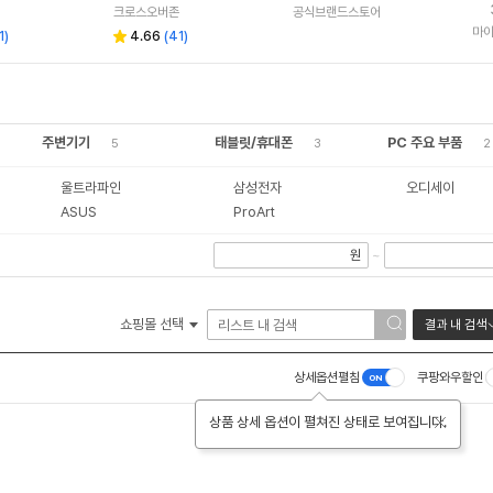
크로스오버존
공식브랜드스토어
마
1
)
4.66
(
41
)
주변기기
태블릿/휴대폰
PC 주요 부품
5
3
2
울트라파인
삼성전자
오디세이
ASUS
ProArt
원
~
쇼핑몰 선택
결과 내 검색
상세옵션펼침
쿠팡와우할인
상품 상세 옵션이 펼쳐진 상태로 보여집니다.