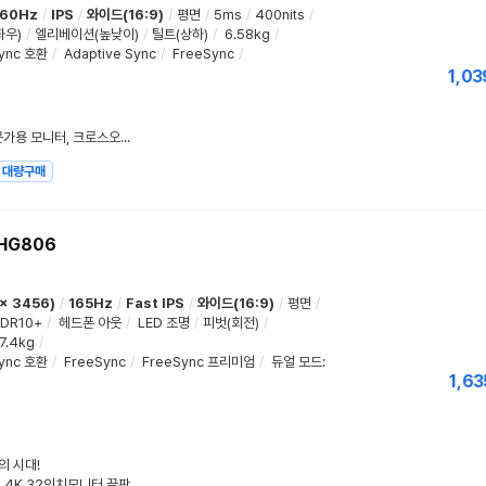
60Hz
/
IPS
/
와이드(16:9)
/
평면
/
5ms
/
400nits
/
좌우)
/
엘리베이션(높낮이)
/
틸트(상하)
/
6.58kg
/
ync 호환
/
Adaptive Sync
/
FreeSync
/
1,03
차원이 다른 화질 선사하는 6K 전문가용 모니터, 크로스오버 미켈란 32PK6W IPS 6K Multi Professional
대량구매
HG806
x 3456)
/
165Hz
/
Fast IPS
/
와이드(16:9)
/
평면
/
DR10+
/
헤드폰 아웃
/
LED 조명
/
피벗(회전)
/
7.4kg
/
ync 호환
/
FreeSync
/
FreeSync 프리미엄
/
듀얼 모드
:
1,63
의 시대!
삼성 오디세이 OLED G8 G80SH 4K 32인치모니터 끝판왕 스펙 비교 추천