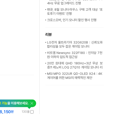
4Hz 무료 업그레이드 진행
벤큐, 8월 모니터·마우스 구매 고객 대상 ‘포
토후기 이벤트’ 진행
크로스오버, 인기 모니터 할인 행사 진행
리뷰
LG전자 울트라기어 32G620B : 신뢰도와
합리성을 모두 잡은 게이밍 모니터
비트엠 Newsync 322F180 : 인치당 7천
원 이하의 압도적 접근성
20만 원대에 QHD 180Hz+3년 무상 보
증?! 레노버 LOQ 27Q10 게이밍 모니터 리
뷰 [프
MSI MPG 322UR QD-OLED X24 : 4K
게이머를 위한 MSI의 매력적인 제안
교 기능
을 이용해보세요.
6,150
원
130몰