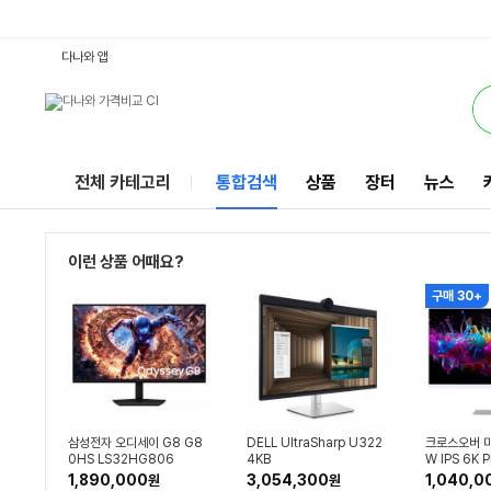
32인치6K모니터 : 다나와 통합검색
별점
별점
검색될 최소 가격 입력
검색될 최대 가격 입력
와우할인가
별점
별점
별점
와우할인가
별점
와우할인가
별점
리뷰수
리뷰수
리뷰수
리뷰수
리뷰수
리뷰수
리뷰수
서비스
다나와 앱
전체 카테고리
통합검색
상품
장터
뉴스
이런 상품 어때요?
구매 30+
삼성전자 오디세이 G8 G8
DELL UltraSharp U322
크로스오버 미
0HS LS32HG806
4KB
W IPS 6K 
AL 80~81
1,890,000
3,054,300
1,040,0
원
원