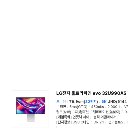
LG전자 울트라파인 evo 32U990AS
모니터
/
79.9cm(
32인치
)
/
6K
UHD(6144 
/
평면
/
5ms(GTG)
/
450nits
/
2,000:1
/
V
틸트(상하)
/
피벗(회전)
/
엘리베이션(높낮이)
/
9
[게임특화]
인풋랙 제어
/
블랙 이퀄라이저
/
[단자정보]
USB C타입
/
DP 2.1
/
썬더볼트5
/