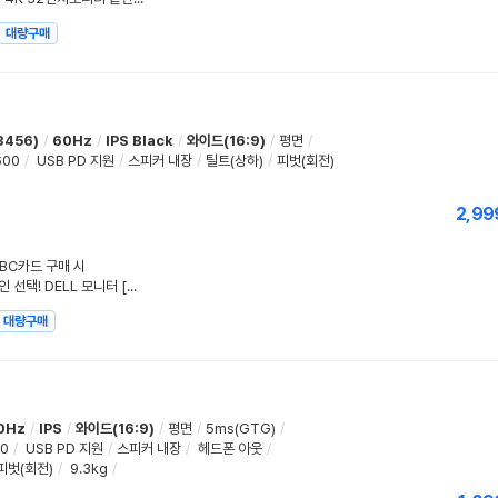
대량구매
3456)
/
60Hz
/
IPS Black
/
와이드(16:9)
/
평면
/
600
/
USB PD 지원
/
스피커 내장
/
틸트(상하)
/
피벗(회전)
2,99
 BC카드 구매 시
한때는 꿈의 모니터, 지금은 현실적인 선택! DELL 모니터 [라인업을 보자]
대량구매
0Hz
/
IPS
/
와이드(16:9)
/
평면
/
5ms(GTG)
/
00
/
USB PD 지원
/
스피커 내장
/
헤드폰 아웃
/
피벗(회전)
/
9.3kg
/