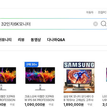
VS검색
개 담김
삭제
검색
닫기
닫기
자동차
조립PC
커뮤니티
리뷰
동영상
다나와Q&A
구매 30+
켈란 32PK6
크로스오버 미켈란 32PK6
삼성 6K 모니터 오디세이 G
LG
PROFESSION
W IPS 6K PROFESSION
8 165Hz 고해상도 고주사
U9
cm(32인치)
AL 80~81cm(32인치)
율 IPS 79.9cm(32인치)
00
1,090,000
1,890,000
3,
원
무료
원
무료
원
무료