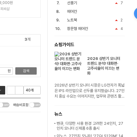
3,000원
선풍기
7
이피씨샵
에어컨
노트북
2
창문형 에어컨
4
3
개
쇼핑가이드
2026 상반기 모니터
트렌드 분석! 대화면·
고주사율이 이끄는 변
원
검색
화
2026년 상반기 모니터 시장은 LG전자가 폭넓
은 IPS 라인업으로 선두를 유지했습니다. 27인
치 중심 수요는 이어지지만, 업무와 콘텐츠 활
용..
배송비포함
뉴스
벤큐, 다양한 사용 환경 고려한 24인치, 27
인치 모니터 신제품 6종 출시
이노스, 27인치 모니터 ‘27QLS120M’ 14