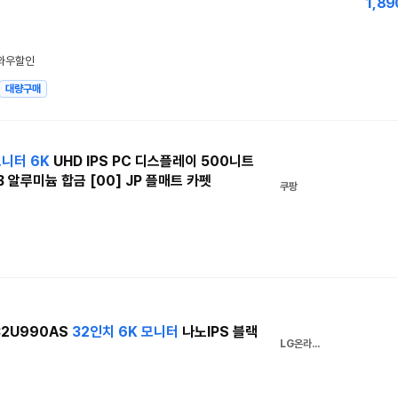
1,89
 와우할인
대량구매
모니터
6K
UHD IPS PC 디스플레이 500니트
 알루미늄 합금 [00] JP 플매트 카펫
쿠팡
32U990AS
32인치
6K
모니터
나노IPS 블랙
LG온라인스토어