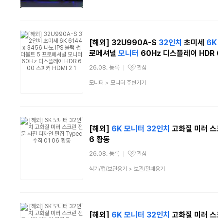
[해외] 32U990A-S
32인치
초미세
6K
로페셔널
모니터
60Hz 디스플레이 HDR 6
26.08. 등록
관심
관심상품
상
모니터
>
모니터 주변기기
품
분
류
[해외]
6K
모니터
32인치
고화질 미러 스크
6 황동
26.08. 등록
관심
관심상품
상
식기/컵/보관용기
>
보관/밀폐용기
품
분
류
[해외]
6K
모니터
32인치
고화질 미러 스크