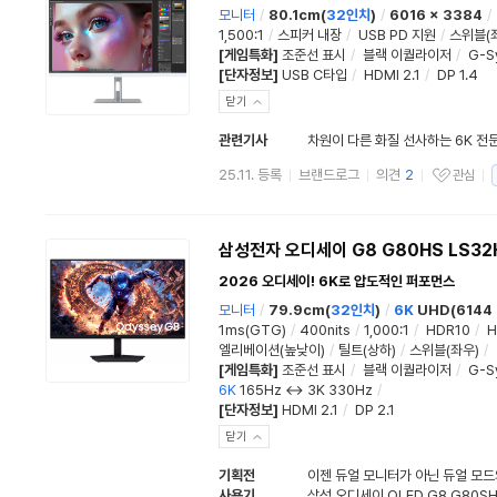
모니터
/
80.1cm(
32인치
)
/
6016 x 3384
/
1,500:1
/
스피커 내장
/
USB PD 지원
/
스위블(
[게임특화]
조준선 표시
/
블랙 이퀄라이저
/
G-S
[단자정보]
USB C타입
/
HDMI 2.1
/
DP 1.4
닫기
관련기사
25.11. 등록
브랜드로그
의견
2
관심
관심상품
삼성전자 오디세이 G8 G80HS LS32
2026 오디세이! 6K로 압도적인 퍼포먼스
모니터
/
79.9cm(
32인치
)
/
6K
UHD(6144 
1ms(GTG)
/
400nits
/
1,000:1
/
HDR10
/
H
엘리베이션(높낮이)
/
틸트(상하)
/
스위블(좌우)
/
[게임특화]
조준선 표시
/
블랙 이퀄라이저
/
G-S
6K
165Hz ↔ 3K 330Hz
/
[단자정보]
HDMI 2.1
/
DP 2.1
닫기
기획전
이젠 듀얼 모니터가 아닌 듀얼 모드
사용기