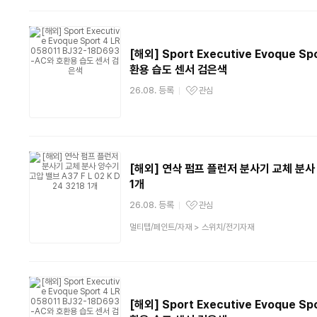
[해외] Sport Executive Evoque S
환용 습도 센서 검은색
26.08. 등록
관심
관심상품
[해외] 연삭 펌프 플런저 분사기 교체 분사 양
1개
26.08. 등록
관심
관심상품
상
멀티탭/페인트/자재
>
스위치/전기자재
품
분
류
[해외] Sport Executive Evoque S