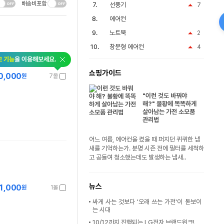
배송비포함
선풍기
7
에어컨
노트북
2
창문형 에어컨
4
교 기능
을 이용해보세요.
쇼핑가이드
0,000
원
7몰
"이런 것도 바꿔야
해?" 불황에 똑똑하게
살아남는 가전 소모품
관리법
어느 여름, 에어컨을 켰을 때 퍼지던 퀴퀴한 냄
새를 기억하는가. 분명 시즌 전에 필터를 세척하
고 공들여 청소했는데도 발생하는 냄새..
뉴스
1,000
원
1몰
싸게 사는 것보다 '오래 쓰는 가전'이 돋보이
는 시대
10/12까지 진행되는 LG전자 브랜드위크!