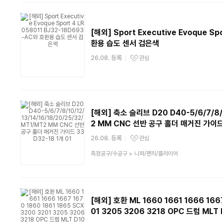
류
[해외] Sport Executive Evoque S
환용 습도 센서 검은색
26.08. 등록
관심
관심상품
[해외] 축소 슬리브 D20 D40-5/6/7/8/1
2 MM CNC 선반 공구 홀더 매거진 가이드 3
26.08. 등록
관심
관심상품
상
측정공구/수공구
>
니퍼/펜치/플라이어
품
분
류
[해외] 호환 ML 1660 1661 1666 166
01 3205 3206 3218 OPC 드럼 MLT