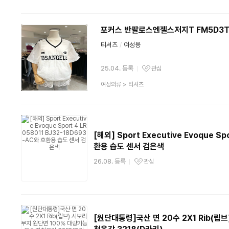
품
분
류
포커스 반팔로스엔젤스저지T FM5D3T
티셔츠
/
여성용
25.04. 등록
관심
관심상품
상
여성의류
>
티셔츠
품
분
류
[해외] Sport Executive Evoque S
환용 습도 센서 검은색
26.08. 등록
관심
관심상품
[원단대통령]국산 면 20수 2X1 Rib(립