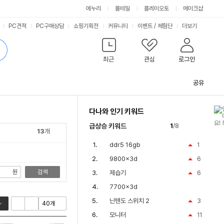
싫어요
좋아요
에누리
몰테일
플레이오토
메이크샵
PC견적
PC구매상담
쇼핑기획전
커뮤니티
이벤트
/
체험단
더보기
최근
관심
로그인
공유
관
련
다나와 인기 키워드
컨
텐
급상승 키워드
1
/8
츠
13
개
ddr5 16gb
1
9800x3d
6
원
검색
제습기
6
7700x3d
닌텐도 스위치 2
3
모니터
11