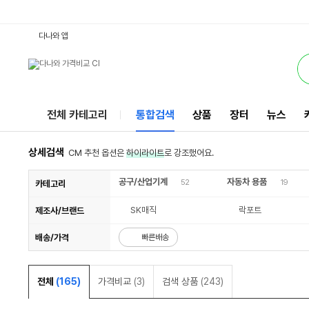
3218d : 다나와 통합검색
검색될 최소 가격 입력
검색될 최대 가격 입력
별점
리뷰수
서비스
다나와 앱
전체 카테고리
통합검색
상품
장터
뉴스
상세검색
CM 추천 옵션은
하이라이트
로 강조했어요.
공구/산업기계
자동차 용품
52
19
카테고리
SK매직
락포트
제조사/브랜드
배송/가격
빠른배송
전체
(165)
가격비교
(3)
검색 상품
(243)