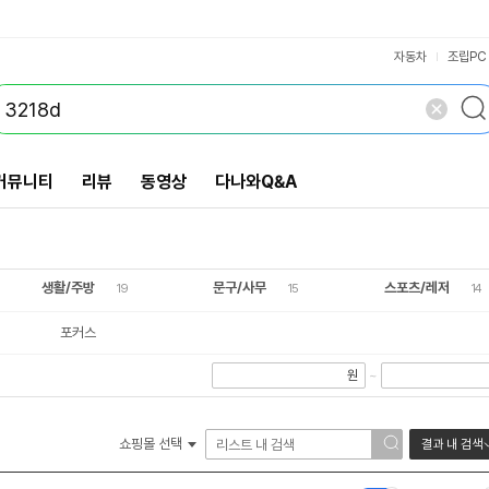
VS검색
개 담김
삭제
검색
닫기
닫기
자동차
조립PC
커뮤니티
리뷰
동영상
다나와Q&A
생활/주방
문구/사무
스포츠/레저
19
15
14
포커스
원
~
쇼핑몰 선택
결과 내 검색