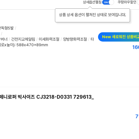
상세옵션펼침
쿠팡와우할인
상품 상세 옵션이 펼쳐진 상태로 보여집니다.
단독형5발
/
/
New 새로워진 상품비
탑버너
/
건전지교체알림
/
미세화력조절
/
양방향화력조절
/
타
로x높이): 588x470x89mm
16
니로퍼 빅사이즈 CJ3218-D0331 729613_
7