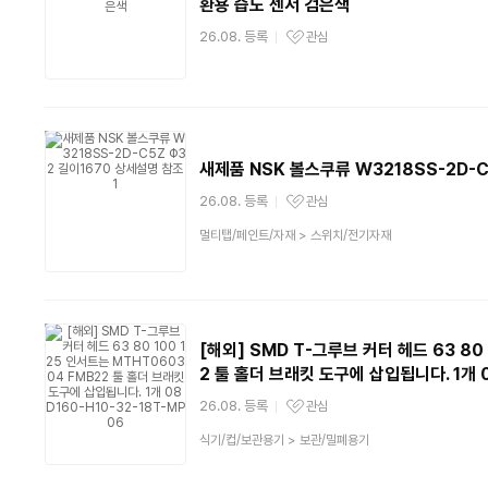
환용 습도 센서 검은색
26.08. 등록
관심
관심상품
새제품 NSK 볼스쿠류 W3218SS-2D-C
26.08. 등록
관심
관심상품
상
멀티탭/페인트/자재
>
스위치/전기자재
품
분
류
[해외] SMD T-그루브 커터 헤드 63 80
2 툴 홀더 브래킷 도구에 삽입됩니다. 1개 0
26.08. 등록
관심
관심상품
상
식기/컵/보관용기
>
보관/밀폐용기
품
분