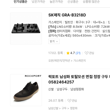
인기상품순
낮은가격순
높은가격순
신상품순
상품평 많은순
SK매직 GRA-B3218D
가스레인지
/
빌트인
/
화구수
:
3구
/
대+대+소
/
[가스]
LNG소비량
:
8.5kW
/
LPG소비량
:
7.2kW
[점화]
원터치점화
/
다이얼
/
전원
:
건전지
/
실드
공치수(가로x세로): 560x430mm
/
크기(가로x세
닫기
17.02. 등록
4.7
(
21
)
관심
관심상품
상
오븐/레인지/인덕션
>
가스레인지
품
분
류
락포트 남성화 토탈모션 면접 정장 구두 페
0582464257
신발
/
남성구두
/
남성정장화
26.07. 등록
관심
관심상품
상
남성신발
>
구두
>
정장화