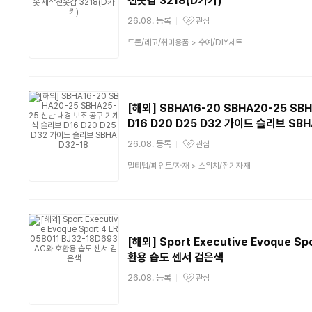
천옷감 3218(D카키)
26.08. 등록
관심
관심상품
상
드론/레고/취미용품
>
수예/DIY세트
품
분
류
[해외] SBHA16-20 SBHA20-25 S
D16 D20 D25 D32 가이드 슬리브 SBH
26.08. 등록
관심
관심상품
상
멀티탭/페인트/자재
>
스위치/전기자재
품
분
류
[해외] Sport Executive Evoque S
환용 습도 센서 검은색
26.08. 등록
관심
관심상품