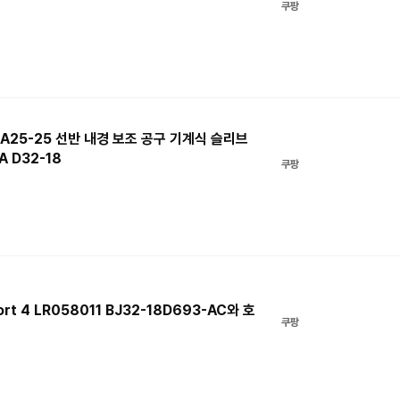
쿠팡
BHA25-25 선반 내경 보조 공구 기계식 슬리브
A D32-18
쿠팡
port 4 LR058011 BJ32-18D693-AC와 호
쿠팡