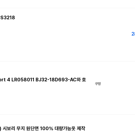
S3218
2
port 4 LR058011 BJ32-18D693-AC와 호
쿠팡
브) 시보리 무지 원단면 100% 대량가능옷 제작