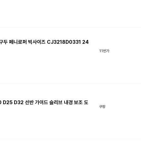
두 페니로퍼 빅사이즈 CJ3218D0331 24
11번가
D20 D25 D32 선반 가이드 슬리브 내경 보조 도
쿠팡