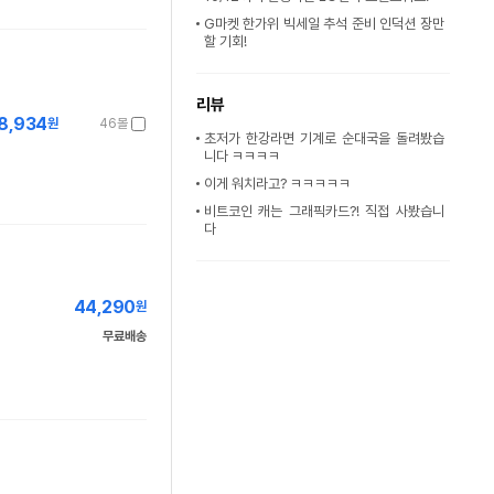
G마켓 한가위 빅세일 추석 준비 인덕션 장만
할 기회!
리뷰
8,934
원
46몰
초저가 한강라면 기계로 순대국을 돌려봤습
니다 ㅋㅋㅋㅋ
이게 워치라고? ㅋㅋㅋㅋㅋ
비트코인 캐는 그래픽카드?! 직접 사봤습니
다
44,290
원
무료배송