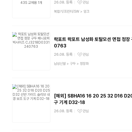
26.08. 등록
관심
관심상품
상
복합기/프린터/SW
>
잉크
품
분
류
락포트 락포트 남성화 토탈모션 면접 정장 구
0763
26.08. 등록
관심
관심상품
상
남성신발
>
구두
>
정장화
품
분
류
[해외] SBHA16 16 20 25 32 D16 
구 기계 D32-18
26.08. 등록
관심
관심상품