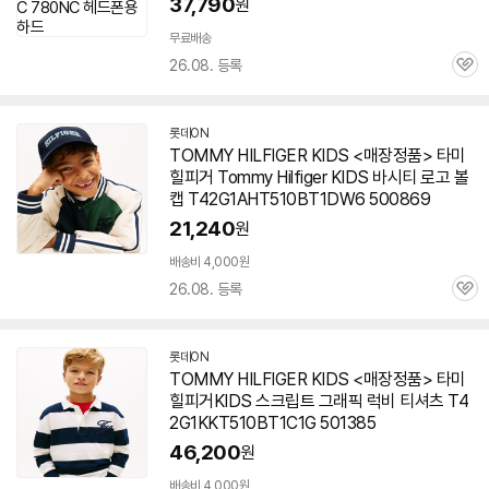
37,790
원
무료배송
26.08. 등록
관
심
롯데ON
TOMMY HILFIGER KIDS <매장정품> 타미
힐피거 Tommy Hilfiger KIDS 바시티 로고 볼
캡 T42G1AHT510BT1DW6 500869
21,240
원
배송비 4,000원
26.08. 등록
관
심
롯데ON
TOMMY HILFIGER KIDS <매장정품> 타미
힐피거KIDS 스크립트 그래픽 럭비 티셔츠 T4
2G1KKT510BT1C1G 501385
46,200
원
배송비 4,000원