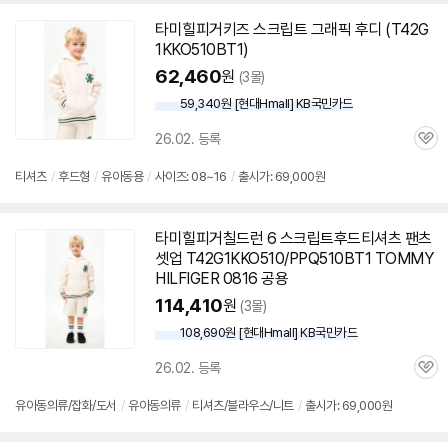
타미힐피거키즈 스크립트 그래픽 후디 (T42G
1KKO510BT1)
62,460
원
(3몰)
59,340원 [현대Hmall] KB국민카드
26.02. 등록
관
심
티셔츠
/
후드형
/
유아동용
/
사이즈: 08~16
/
출시가: 69,000원
타미힐피거칠드런 6 스크립트후드티셔츠 팬츠
세부정보 열기/접기
셋업 T42G1KKO510/PPQ510BT1 TOMMY
HILFIGER 0816 공용
114,410
원
(3몰)
108,690원 [현대Hmall] KB국민카드
26.02. 등록
관
심
유아동의류/잡화/도서
/
유아동의류
/
티셔츠/블라우스/니트
/
출시가: 69,000원