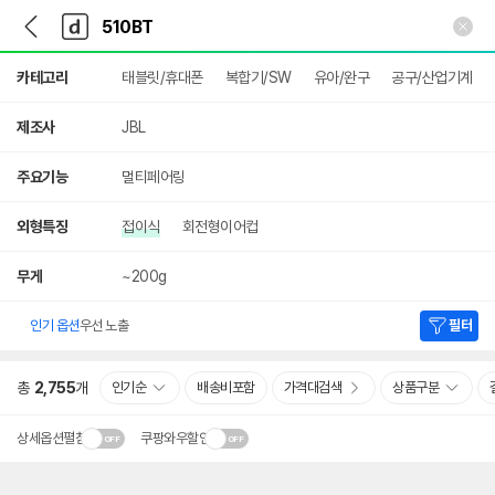
뒤
다
본문 바로가기
다
로
나
나
가
와
와
상
기
메
카테고리
태블릿/휴대폰
복합기/SW
유아/완구
공구/산업기계
세
인
검
색
제조사
JBL
주요기능
멀티페어링
외형특징
접이식
회전형이어컵
무게
~200g
인기 옵션
우선 노출
필터
총
2,755
개
인기순
배송비포함
가격대검색
상품구분
상세옵션펼침
쿠팡와우할인