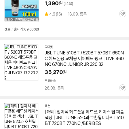
1,390
원
(14몰)
상
4.6
(
16)
18.09. 등록
관
별
품
심
점
리
샌들
/
출시가: 69,000원
뷰
G마켓
JBL TUNE
510BT
/ 520BT 570BT 660N
C 헤드폰용 교체용 이어패드 핑크 | LIVE 460
NC 670NC JUNIOR JR 320 32
35,270
원
무료배송
26.08. 등록
관
심
옥션
[해외] 접이식 헤드폰용 헤드셋 케이스 딥 퍼플
색상 | JBL TUNE 520과 호환됩니다BT
510
BT
720BT 770NC /BERIBES