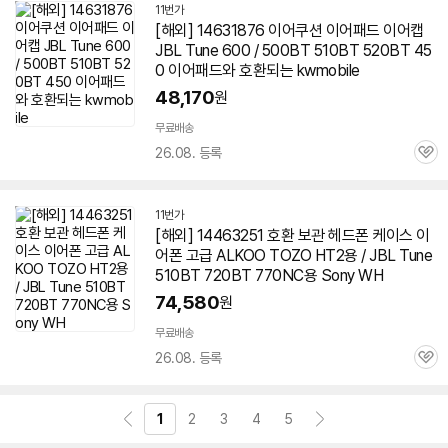
11번가
[해외] 14631876 이어쿠션 이어패드 이어캡
JBL Tune 600 / 500BT
510BT
520BT 45
0 이어패드와 호환되는 kwmobile
48,170
원
무료배송
26.08. 등록
관
심
11번가
[해외] 14463251 호환 보관 헤드폰 케이스 이
어폰 고급 ALKOO TOZO HT2용 / JBL Tune
510BT
720BT 770NC용 Sony WH
74,580
원
무료배송
26.08. 등록
관
심
1
2
3
4
5