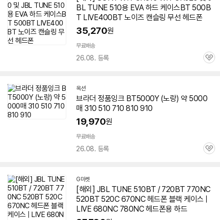
BL TUNE 510용 EVA 하드 케이스BT 500B
T LIVE400BT 노이즈 캔슬링 무선 헤드폰
35,270
원
무료배송
26.08. 등록
관
심
옥션
브라더 정품잉크 BT5000Y (노랑) 약 5000
매 310 510 710 810 910
19,970
원
무료배송
26.08. 등록
관
심
G마켓
[해외] JBL TUNE
510BT
/ 720BT 770NC
520BT 520C 670NC 헤드폰 블랙 케이스 |
LIVE 680NC 780NC 헤드폰용 하드