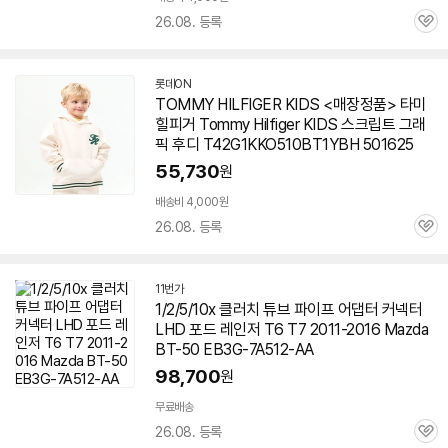
26.08. 등록
관
심
롯데ON
TOMMY HILFIGER KIDS <매장정품> 타미
힐피거 Tommy Hilfiger KIDS 스크립트 그래
픽 후디 T42G1KKO510BT1YBH 501625
55,730
원
배송비 4,000원
26.08. 등록
관
심
11번가
1/2/5/10x 클러치 튜브 파이프 어댑터 커넥터
LHD 포드 레인저 T6 T7 2011-2016 Mazda
BT-50 EB3G-7A512-AA
98,700
원
무료배송
26.08. 등록
관