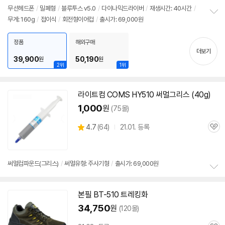
색
색
색
뷰
상
상
상
무선헤드폰
/
밀폐형
/
블루투스 v5.0
/
다이나믹드라이버
/
재생시간: 40시간
/
무게: 160g
/
접이식
/
회전형이어컵
/
출시가: 69,000원
정
보
펼
정품
해외구매
치
더보기
기
39,900
50,190
원
원
2위
1위
라이트컴 COMS HY510 써멀그리스 (40g)
1,000
원
(75몰)
상
4.7
(
64)
21.01. 등록
관
별
품
심
점
리
뷰
써멀컴파운드(그리스)
/
써멀유형: 주사기형
/
출시가: 69,000원
정
보
본필 BT-510 트레킹화
펼
치
34,750
원
(120몰)
기