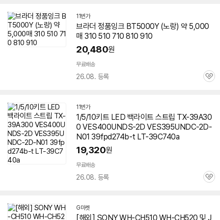
11번가
브라더 정품잉크 BT5000Y (노랑) 약 5,000
매 310 510 710 810 910
20,480
원
무료배송
26.08. 등록
관
심
11번가
1/5/10키트 LED 백라이트 스트립 TX-39A30
0 VES400UNDS-2D VES395UNDC-2D-
N01 39fpd274b-t LT-39C740a
19,320
원
무료배송
26.08. 등록
관
심
G마켓
[해외] SONY WH-CH510 WH-CH520 및 J