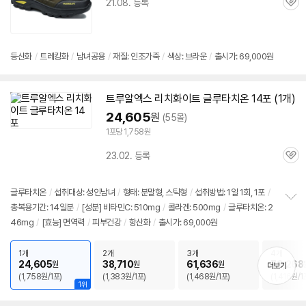
21.08. 등록
관
심
등산화
/
트레킹화
/
남녀공용
/
재질: 인조가죽
/
색상: 브라운
/
출시가: 69,000원
트루알엑스 리치화이트 글루타치온 14포 (1개)
24,605
원
(55몰)
1포당 1,758원
23.02. 등록
관
심
글루타치온
/
섭취대상: 성인남녀
/
형태: 분말형, 스틱형
/
섭취방법: 1일 1회, 1포
/
총복용기간: 14일분
/
[성분] 비타민C: 510mg
/
콜라겐: 500mg
/
글루타치온: 2
정
46mg
/
[효능] 면역력
/
피부건강
/
항산화
/
출시가: 69,000원
보
펼
치
1개
2개
3개
4개
기
24,605
38,710
61,636
79,268
원
원
원
더보기
(1,758원/1포)
(1,383원/1포)
(1,468원/1포)
(1,416원/1
1위