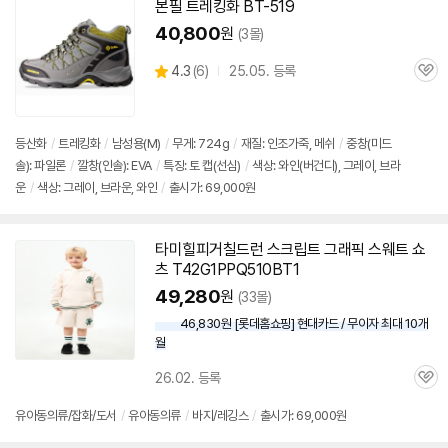
본필 트레킹화 BT-519
펼
치
40,800
원
(3몰)
기
상
4.3
(
6)
25.05. 등록
관
별
품
심
점
리
뷰
등산화
/
트레킹화
/
남성용(M)
/
무게: 724g
/
재질: 인조가죽, 메쉬
/
중창(미드
솔): 파일론
/
깔창(인솔): EVA
/
특징: 토 캡(선심)
/
색상: 와인(버건디), 그레이, 브라
운
/
색상: 그레이, 브라운, 와인
/
출시가: 69,000원
타미힐피거칠드런 스크립트 그래픽 스웨트 쇼
츠 T42G1PPQ510BT1
49,280
원
(33몰)
46,830원 [롯데홈쇼핑] 현대카드 / 무이자 최대 10개
월
26.02. 등록
관
심
유아동의류/잡화/도서
/
유아동의류
/
바지/레깅스
/
출시가: 69,000원