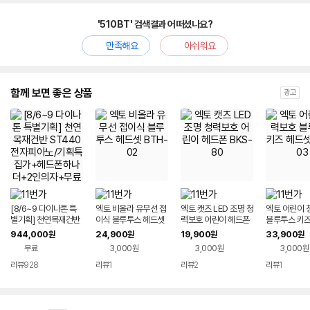
'510BT' 검색결과 어떠셨나요?
만족해요
아쉬워요
함께 보면 좋은 상품
광고
[8/6~9 다이나톤 특
엑토 비올라 유무선 접
엑토 캣츠 LED 조명 청
엑토 어린이 
별기획] 천연목재건반
이식 블루투스 헤드셋
력보호 어린이 헤드폰
블루투스 키즈
ST440 전자피아노/
BTH-02
BKS-80
BTH-03
944,000
24,900
19,900
33,900
원
원
원
원
기획특집가+헤드폰하
무료
3,000원
3,000원
3,000원
나더+2인의자+무료
설치/역대급혜택! 가격
리뷰
928
리뷰
1
리뷰
2
리뷰
1
보장