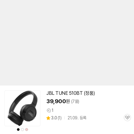
JBL TUNE
510BT
(정품)
39,900
원
(7몰)
1
상
상
3.0
(
1)
21.09. 등록
품
관
별
의
품
심
점
견
상
상
상
리
품
품
품