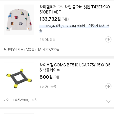
타미힐피거 모노타입 올오버 셋업 T42E1KKO
510BT1 AEF
133,732
원
(6몰)
124,371원 [SSG.COM] 삼성카드 / 무이자 최대 3개
월
25.01. 등록
관
심
트레이닝복 세트
/
남성용
/
출시가: 69,000원
라이트컴 COMS BT510 LGA 775/115X/136
6 백플레이트
800
원
(9몰)
25.03. 등록
관
심
가이드
/
출시가: 69,000원
정
보