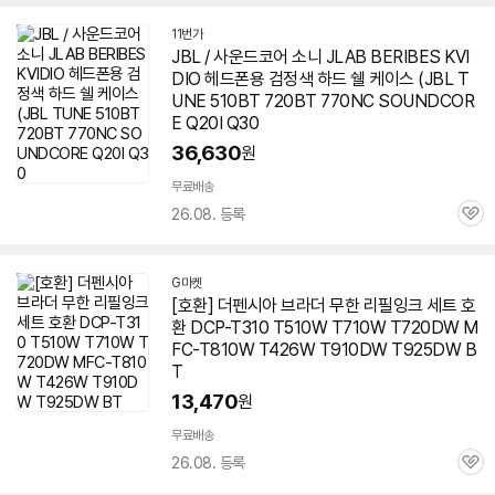
11번가
JBL / 사운드코어 소니 JLAB BERIBES KVI
DIO 헤드폰용 검정색 하드 쉘 케이스 (JBL T
UNE
510BT
720BT 770NC SOUNDCOR
E Q20I Q30
36,630
원
무료배송
26.08. 등록
관
심
G마켓
[호환] 더펜시아 브라더 무한 리필잉크 세트 호
환 DCP-T310 T510W T710W T720DW M
FC-T810W T426W T910DW T925DW B
T
13,470
원
무료배송
26.08. 등록
관
심