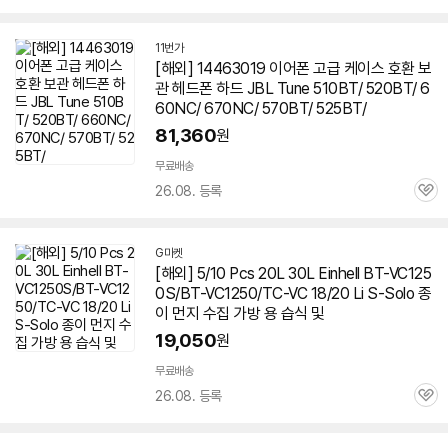
심
11번가
[해외] 14463019 이어폰 고급 케이스 호환 보
관 헤드폰 하드 JBL Tune
510BT
/ 520BT/ 6
60NC/ 670NC/ 570BT/ 525BT/
81,360
원
무료배송
26.08. 등록
관
심
G마켓
[해외] 5/10 Pcs 20L 30L Einhell BT-VC125
0S/BT-VC1250/TC-VC 18/20 Li S-Solo 종
이 먼지 수집 가방 용 습식 및
19,050
원
무료배송
26.08. 등록
관
심