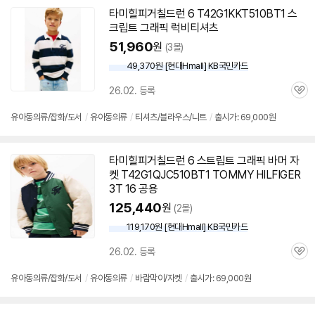
타미힐피거칠드런 6 T42G1KKT510BT1 스
크립트 그래픽 럭비티셔츠
51,960
원
(3몰)
49,370원 [현대Hmall] KB국민카드
26.02. 등록
관
심
유아동의류/잡화/도서
/
유아동의류
/
티셔츠/블라우스/니트
/
출시가: 69,000원
타미힐피거칠드런 6 스트립트 그래픽 바머 자
켓 T42G1QJC510BT1 TOMMY HILFIGER
3T 16 공용
125,440
원
(2몰)
119,170원 [현대Hmall] KB국민카드
26.02. 등록
관
심
유아동의류/잡화/도서
/
유아동의류
/
바람막이/자켓
/
출시가: 69,000원