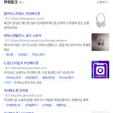
파워링크
광고
신청하기
알리익스프레스 무선헤드폰
https://aliexpress.com/
광고
패션의 완성은 헤드폰! 알리 검색창에 헤드폰 검색하고 취향에 맞는 상품
골라보세요
바워스앤윌킨스 공식 스토어
네이버페이 플러스
https://brand.naver.com/bowerswilkins
광고
영국 하이엔드 오디오 브랜드 바워스앤윌킨스. 음질 하나로 바뀌는 특별한
일상
헤드폰
이어버드
무선스피커
CJ온스타일 X 무선헤드폰
네이버페이
http://www.cjonstyle.com
광고
라이브로 쇼핑하는 무선헤드폰, 지금 필요한 순간 바로도착!
라이브쇼위크
리빙전문관
방송라인업
라이브쇼특가
이벤트
라이브쇼위크 8/3-8/9
무선헤드폰 G마켓
http://m.gmarket.co.kr
광고
무선헤드폰 쇼핑에 집중! 최대 5% 적립에 무료반품까지, 꼭멤버십 혜택
G마켓베스트
슈퍼딜특가
스타배송
꼭멤버십