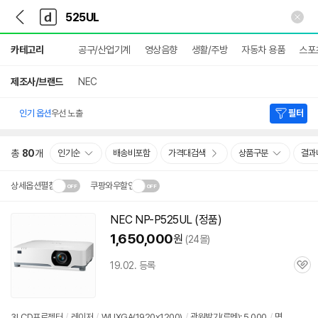
뒤
다
본문 바로가기
다
로
나
나
가
와
와
상
기
메
카테고리
공구/산업기계
영상음향
생활/주방
자동차 용품
스포
세
인
검
색
제조사/브랜드
NEC
인기 옵션
우선 노출
필터
총
80
개
인기순
배송비포함
가격대검색
상품구분
결과
상세옵션펼침
쿠팡와우할인
설치 환경·지역에 따라
NEC NP-P525UL (정품)
닫
배송·설치비가 달라집니다.
1,650,000
원
(24몰)
기
19.02. 등록
관
심
3LCD프로젝터
/
레이저
/
WUXGA(1920x1200)
/
광원밝기(루멘): 5,000
/
명