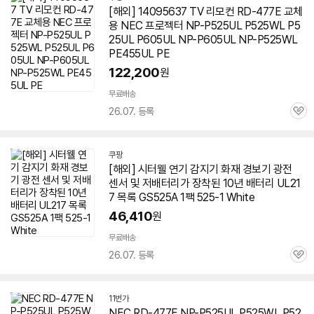
[해외] 14095637 TV 리모컨 RD-477E 교체
용 NEC 프로젝터 NP-P525UL P525WL P5
25UL P605UL NP-P605UL NP-P525WL
PE455UL PE
122,200
원
무료배송
26.07. 등록
관
심
쿠팡
[해외] 시터웰 연기 감지기 화재 경보기 광전
센서 및 저배터리가 장착된 10년 배터리 UL21
7 목록 GS525A 1팩 525-1 White
46,410
원
무료배송
26.07. 등록
관
심
11번가
NEC RD-477E NP-P525UL P525WL P52