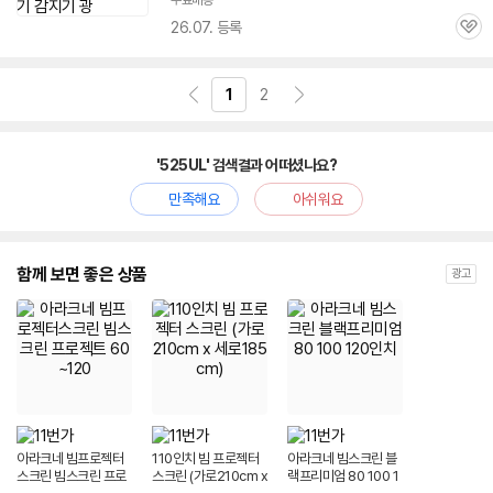
무료배송
26.07. 등록
관
심
1
2
'525UL' 검색결과 어떠셨나요?
만족해요
아쉬워요
함께 보면 좋은 상품
광고
아라크네 빔프로젝터
110인치 빔 프로젝터
아라크네 빔스크린 블
스크린 빔스크린 프로
스크린 (가로210cm x
랙프리미엄 80 100 1