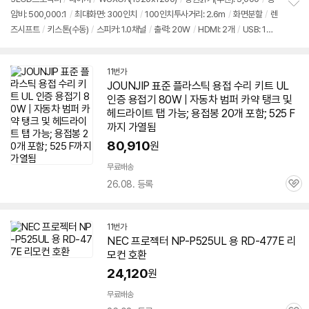
암비: 500,000:1
/
최대화면: 300인치
/
100인치투사거리: 2.6m
/
화면분할
/
렌
정
즈시프트
/
키스톤(수동)
/
스피커: 1.0채널
/
출력: 20W
/
HDMI: 2개
/
USB: 1
보
펼
개
/
소음: 24dB
/
크기(가로x세로x깊이): 480x122x407mm
치
기
11번가
JOUNJIP 표준 플라스틱 용접 수리 키트 UL
인증 용접기 80W | 자동차 범퍼 카약 탱크 및
헤드라이트 탭 가능; 용접봉 20개 포함; 525 F
까지 가열됨
80,910
원
무료배송
26.08. 등록
관
심
11번가
NEC 프로젝터 NP-P525UL 용 RD-477E 리
모컨 호환
24,120
원
무료배송