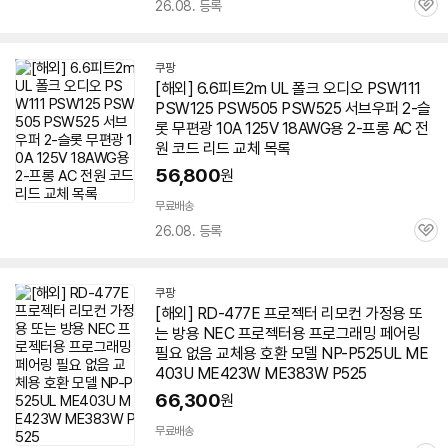
26.08. 등록
관
심
쿠팡
[해외] 6.6피트2m UL 폴크 오디오 PSW111
PSW125 PSW505 PSW525 서브우퍼 2-슬
롯 무편광 10A 125V 18AWG용 2-프롱 AC 전
원 코드 리드 교체 목록
56,800
원
무료배송
26.08. 등록
관
심
쿠팡
[해외] RD-477E 프로젝터 리모컨 가정용 또
는 방용 NEC 프로젝터용 프로그래밍 페어링
필요 없음 교체용 호환 모델 NP-P525UL ME
403U ME423W ME383W P525
66,300
원
무료배송