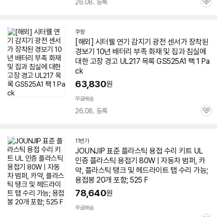
26.08. 등록
관
심
쿠팡
[해외] 시터웰 연기 감지기 광전 센서가 장착된
경보기 10년 배터리 부족 화재 및 집과 침실에
대한 고장 경고 UL217 목록 GS525A1 팩 1 Pa
ck
63,830
원
무료배송
26.08. 등록
관
심
11번가
JOUNJIP 표준 플라스틱 용접 수리 키트 UL
인증 플라스틱 용접기 80W | 자동차 범퍼, 카
약, 플라스틱 탱크 및 헤드라이트 탭 수리 가능;
용접봉 20개 포함; 525 F
78,640
원
무료배송