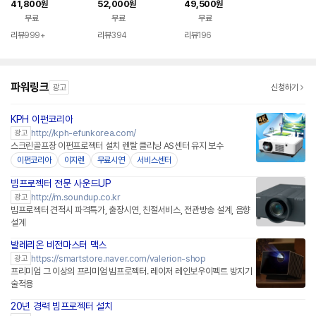
젝트 60~120
세로185cm)
20인치
41,800
52,000
49,500
원
원
원
무료
무료
무료
리뷰
999+
리뷰
394
리뷰
196
파워링크
광고
신청하기
KPH 이펀코리아
http://kph-efunkorea.com/
광고
스크린골프장 이펀프로젝터 설치 렌탈 클리닝 AS센터 유지 보수
이펀코리아
이지렌
무료시연
서비스센터
빔프로젝터 전문 사운드UP
네이버페이 플러스
http://m.soundup.co.kr
광고
빔프로젝터 견적시 파격특가, 출장시연, 친절서비스, 전관방송 설계, 음향
설계
발레리온 비전마스터 맥스
네이버페이 플러스
https://smartstore.naver.com/valerion-shop
광고
프리미엄 그 이상의 프리미엄 빔프로젝터. 레이저 레인보우이펙트 방지기
술적용
20년 경력 빔프로젝터 설치