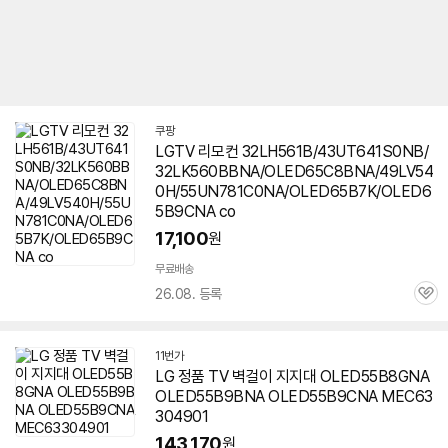
쿠팡
LGTV 리모컨 32LH561B/43UT641S0NB/
32LK560BBNA/OLED65C8BNA/49LV54
0H/55UN781C0NA/OLED65B7K/OLED6
5B9CNA co
17,100
원
무료배송
26.08. 등록
관
심
11번가
LG 정품 TV 벽걸이 지지대 OLED55B8GNA
OLED55B9BNA OLED55B9CNA MEC63
304901
143,170
원