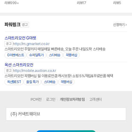
리뷰
999+
리뷰
17
리뷰
5
파워링크
광고
신청하기
스마트리모컨 G마켓
http://m.gmarket.co.kr
광고
스마트리모컨 주말까지 매일매일 빠른배송, 오늘 주문 내일도착 스타배송
G마켓베스트
슈퍼딜특가
스타배송
꼭멤버십
옥션 스마트리모컨
http://mobile.auction.co.kr
광고
스마트리모컨 꼭멤버십 월 이용료만큼 캐시보장! 쇼핑 5%적립&무료반품 혜택
옥션BEST
올킬 특가
스타배송
꼭멤버십
PC버전
로그인
개인정보처리방침
고객센터
(주) 커넥트웨이브