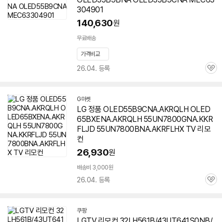
304901
140,630
원
무료배송
가격비교
26.04. 등록
관
심
G마켓
LG 정품 OLED55B9CNA.AKRQLH OLED
65BXENA.AKRQLH 55UN7800GNA.KKR
FLJD 55UN7800BNA.AKRFLHX TV 리모
컨
26,930
원
배송비 3,000원
26.04. 등록
관
심
쿠팡
LGTV 리모컨 32LH561B/43UT641S0NB/