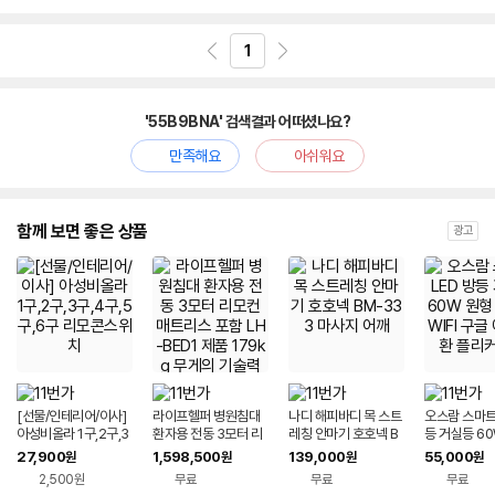
심
1
'55B9BNA' 검색결과 어떠셨나요?
만족해요
아쉬워요
함께 보면 좋은 상품
광고
[선물/인테리어/이사]
라이프헬퍼 병원침대
나디 해피바디 목 스트
오스람 스마트 
아성비올라 1구,2구,3
환자용 전동 3모터 리
레칭 안마기 호호넥 B
등 거실등 6
구,4구,5구,6구 리모
모컨 매트리스 포함 L
M-333 마사지 어깨
리모컨 WIFI
27,900
1,598,500
139,000
55,000
원
원
원
원
콘스위치
H-BED1 제품 179kg
호환 플리커
2,500원
무료
무료
무료
무게의 기술력 침대