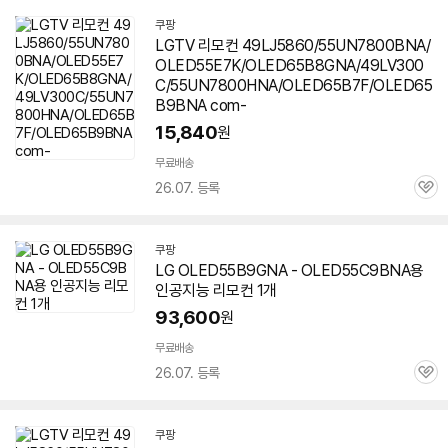
세부정보 열기/접기
쿠팡
LGTV 리모컨 49LJ5860/55UN7800BNA/
OLED55E7K/OLED65B8GNA/49LV300
C/55UN7800HNA/OLED65B7F/OLED65
B9BNA com-
15,840
원
무료배송
26.07. 등록
관
심
쿠팡
LG OLED55B9GNA - OLED55C9BNA용
인공지능 리모컨 1개
93,600
원
무료배송
26.07. 등록
관
심
쿠팡