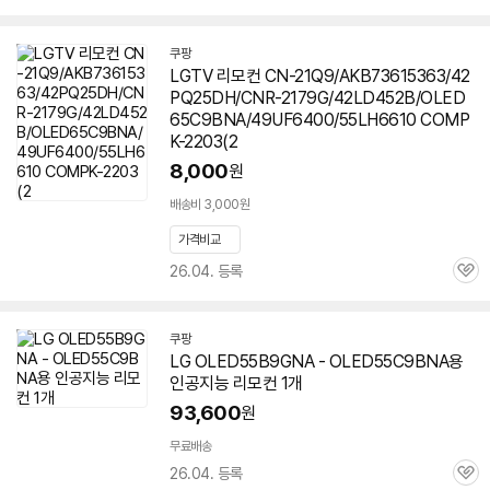
심
쿠팡
LGTV 리모컨 CN-21Q9/AKB73615363/42
PQ25DH/CNR-2179G/42LD452B/OLED
65C9BNA/49UF6400/55LH6610 COMP
K-2203(2
8,000
원
배송비 3,000원
가격비교
26.04. 등록
관
심
쿠팡
LG OLED55B9GNA - OLED55C9BNA용
인공지능 리모컨 1개
93,600
원
무료배송
26.04. 등록
관