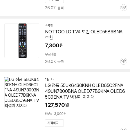
26.07. 등록
관
심
스토팜
네
NOTTOO LG TV리모컨 OLED55B9BNA
이
호환
버
페
7,300
원
이
무료배송
26.07. 등록
관
심
11번가
LG 정품 55UK6430KNH OLED65C2FNA
49UN7800BNA OLED77B9KNA OLED6
5C9ENA TV 벽걸이 지지대
127,570
원
배송비 3,000원
가격비교