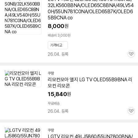
32LK560BBNA/OLED65C8BNA/49LV54
0H/55UN781C0NA/OLED65B7K/OLED6
5B9CNA co
8,000
원
배송비 3,000원
가격비교
26.04. 등록
관
심
쿠팡
리모컨모아 엘지 LG TV OLED55B9BNA 리
모컨 리모콘
15,840
원
무료배송
26.04. 등록
관
심
쿠팡
LGTV 리모컨 49LJ5860/55UN7800BNA/