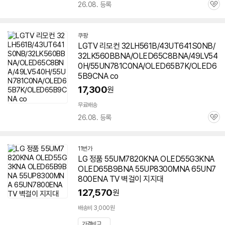
26.08. 등록
관
심
쿠팡
LGTV 리모컨 32LH561B/43UT641S0NB/
32LK560BBNA/OLED65C8BNA/49LV54
0H/55UN781C0NA/OLED65B7K/OLED6
5B9CNA co
17,300
원
무료배송
26.08. 등록
관
심
11번가
LG 정품 55UM7820KNA OLED55G3KNA
OLED65B9BNA 55UP8300MNA 65UN7
800ENA TV 벽걸이 지지대
127,570
원
배송비 3,000원
가격비교