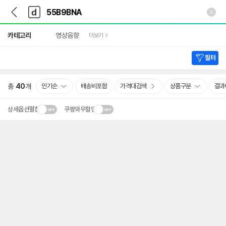
뒤
다
본문 바로가기
다
로
나
나
가
와
와
상
기
메
카테고리
영상음향
더보기
세
인
검
색
필터
총
40
개
인기순
배송비포함
가격대검색
상품구분
결과
상세옵션펼침
쿠팡와우할인