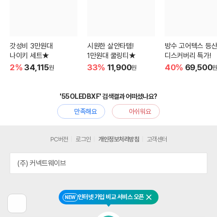
갓성비 3만원대
시원한 살안타템!
방수 고어텍스 등
나이키 세트★
1만원대 쿨링티★
디스커버리 특가!
2%
34,115
33%
11,900
40%
69,500
원
원
'55OLEDBXF' 검색결과 어떠셨나요?
만족해요
아쉬워요
PC버전
로그인
개인정보처리방침
고객센터
(주) 커넥트웨이브
인터넷 가입 비교 서비스 오픈
NEW
닫기
이
전