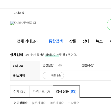
55SM8900 : 다나와 통합검색
검색될 최소 가격 입력
검색될 최대 가격 입력
서비스
다나와 앱
전체 카테고리
통합검색
상품
장터
뉴스
상세검색
CM 추천 옵션은
하이라이트
로 강조했어요.
영상음향
생활/주방
60
1
카테고리
배송/가격
빠른배송
전체
(25)
가격비교
(0)
검색 상품
(63)
인기상품순
낮은가격순
높은가격순
신상품순