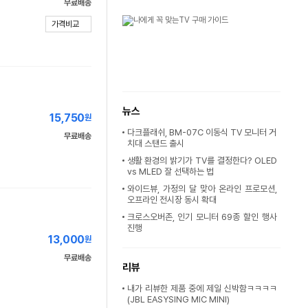
무료배송
가격비교
뉴스
15,750
원
다크플래쉬, BM-07C 이동식 TV 모니터 거
무료배송
치대 스탠드 출시
생활 환경의 밝기가 TV를 결정한다? OLED
vs MLED 잘 선택하는 법
와이드뷰, 가정의 달 맞아 온라인 프로모션,
오프라인 전시장 동시 확대
크로스오버존, 인기 모니터 69종 할인 행사
진행
13,000
원
무료배송
리뷰
내가 리뷰한 제품 중에 제일 신박함ㅋㅋㅋㅋ
(JBL EASYSING MIC MINI)