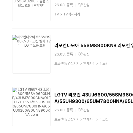
26.08. 등록
관심
관심상품
상
TV
>
TV액세서리
품
분
류
리모컨다모아 55SM8900KNB 리모컨 엘
26.08. 등록
관심
관심상품
상
프로젝터/영상기기
>
액세서리
>
리모컨
품
분
류
LGTV 리모컨 43UJ6600/55SM960
A/55UH9300/65UM7800HNA/65
26.08. 등록
관심
관심상품
상
프로젝터/영상기기
>
액세서리
>
리모컨
품
분