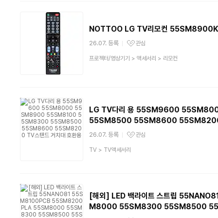
류
NOTTOO LG TV리모컨 55SM8900
26.07. 등록
관심
관심상품
상
프로젝터/영상기기
>
액세서리
>
리모컨
품
분
류
LG TV다리 용 55SM9600 55SM80
55SM8500 55SM8600 55SM82
26.07. 등록
관심
관심상품
상
TV
>
TV액세서리
품
분
류
[해외] LED 백라이트 스트립 55NANO81
M8000 55SM8300 55SM8500 5