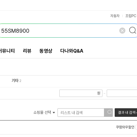
VS검색
개 담김
삭제
검색
자동차
조립PC
커뮤니티
리뷰
동영상
다나와Q&A
기타
2
원
~
쇼핑몰 선택
결과 내 검색
쿠팡와우할인