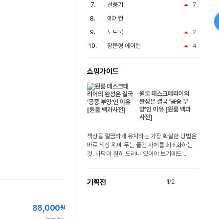
선풍기
7
에어컨
노트북
2
창문형 에어컨
4
쇼핑가이드
원룸 데스크테리어의
완성은 결국 ‘공중 부
양’인 이유 [원룸 백과
사전]
책상을 깔끔하게 유지하는 가장 확실한 방법은
바로 책상 위에 두는 물건 자체를 최소화하는
것. 바닥이 훤히 드러나 있어야 보기에도 ..
기획전
1
/2
88,000
원