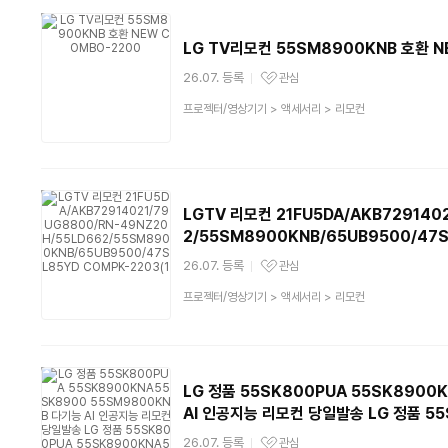
LG TV리모컨 55SM8900KNB 호환 N
26.07. 등록
관심
관심상품
상
프로젝터/영상기기
>
액세서리
>
리모컨
품
분
류
LGTV 리모컨 21FU5DA/AKB729140
2/55SM8900KNB/65UB9500/47S
26.07. 등록
관심
관심상품
상
프로젝터/영상기기
>
액세서리
>
리모컨
품
분
류
LG 정품 55SK800PUA 55SK8900
AI 인공지능 리모컨 당일발송 LG 정품 55
26.07. 등록
관심