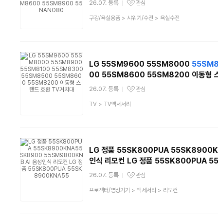
26.07. 등록
관심
관심상품
상
구강/욕실용품
>
샤워기/수전
>
욕실수전
품
분
류
LG 55SM9600 55SM8000
55SM
00 55SM8600 55SM8200 이동형
26.07. 등록
관심
관심상품
상
TV
>
TV액세서리
품
분
류
LG 정품 55SK800PUA 55SK8900K
인식 리모컨 LG 정품 55SK800PUA 5
26.07. 등록
관심
관심상품
상
프로젝터/영상기기
>
액세서리
>
리모컨
품
분
류