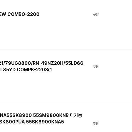
EW COMBO-2200
쿠팡
21/79UG8800/RN-49NZ20H/55LD66
쿠팡
L85YD COMPK-2203(1
KNA55SK8900 55SM9800KNB 다기능
SK800PUA 55SK8900KNA5
쿠팡