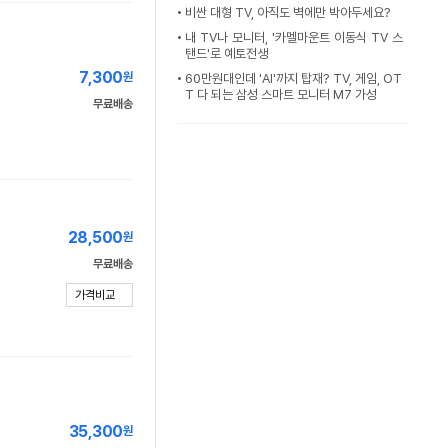
비싼 대형 TV, 아직도 벽에만 박아두세요?
내 TV나 모니터, '카멜마운트 이동식 TV 스
탠드'로 예토전생
7,300
원
60만원대인데 'AI'까지 탑재? TV, 게임, OT
T 다 되는 삼성 스마트 모니터 M7 가성
무료배송
28,500
원
무료배송
가격비교
35,300
원