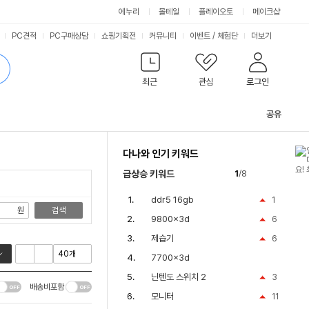
싫어요
좋아요
에누리
몰테일
플레이오토
메이크샵
PC견적
PC구매상담
쇼핑기획전
커뮤니티
이벤트
/
체험단
더보기
최근
관심
로그인
공유
관
련
다나와 인기 키워드
컨
텐
급상승 키워드
1
/8
츠
ddr5 16gb
1
원
검색
9800x3d
6
제습기
6
7700x3d
닌텐도 스위치 2
3
배송비포함
모니터
11