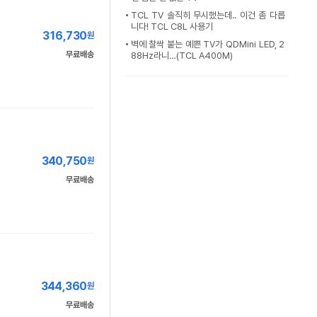
TCL TV 솔직히 무시했는데.. 이건 좀 다릅
니다! TCL C8L 사용기
316,730
원
벽에 찰싹 붙는 예쁜 TV가 QDMini LED, 2
무료배송
88Hz라니…(TCL A400M)
340,750
원
무료배송
344,360
원
무료배송