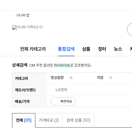
55VH7E : 다나와 통합검색
검색될 최소 가격 입력
검색될 최대 가격 입력
서비스
다나와 앱
전체 카테고리
통합검색
상품
장터
뉴스
상세검색
CM 추천 옵션은
하이라이트
로 강조했어요.
영상음향
의류
18
13
카테고리
LG전자
제조사/브랜드
배송/가격
빠른배송
전체
(31)
가격비교
(2)
검색 상품
(50)