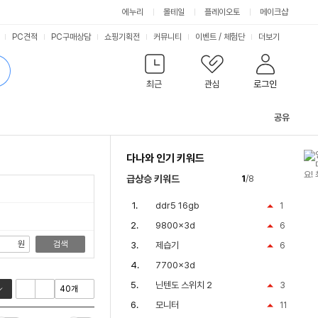
싫어요
좋아요
에누리
몰테일
플레이오토
메이크샵
PC견적
PC구매상담
쇼핑기획전
커뮤니티
이벤트
/
체험단
더보기
최근
관심
로그인
공유
관
련
다나와 인기 키워드
컨
텐
급상승 키워드
1
/8
츠
ddr5 16gb
1
9800x3d
6
원
검색
제습기
6
7700x3d
닌텐도 스위치 2
3
모니터
11