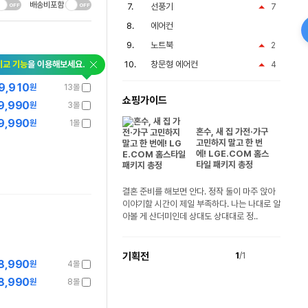
배송비포함
선풍기
7
에어컨
노트북
2
비교 기능
을 이용해보세요.
창문형 에어컨
4
9,910
원
13몰
쇼핑가이드
9,990
원
3몰
9,990
원
1몰
혼수, 새 집 가전·가구
고민하지 말고 한 번
에! LGE.COM 홈스
타일 패키지 총정
결혼 준비를 해보면 안다. 정작 둘이 마주 앉아
이야기할 시간이 제일 부족하다. 나는 나대로 알
아볼 게 산더미인데 상대도 상대대로 정..
기획전
1
/1
8,990
원
4몰
8,990
원
8몰