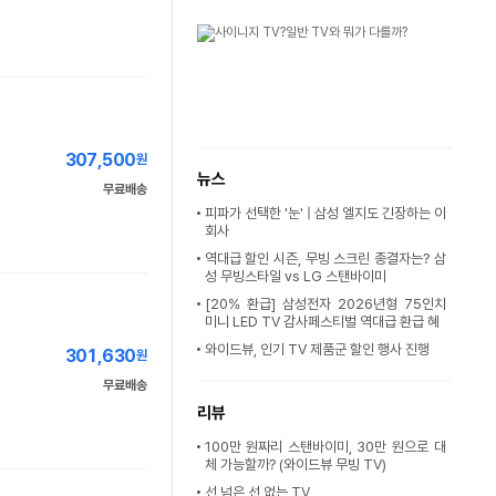
307,500
원
뉴스
무료배송
피파가 선택한 '눈' | 삼성 엘지도 긴장하는 이
회사
역대급 할인 시즌, 무빙 스크린 종결자는? 삼
성 무빙스타일 vs LG 스탠바이미
[20% 환급] 삼성전자 2026년형 75인치
미니 LED TV 감사페스티벌 역대급 환급 혜
와이드뷰, 인기 TV 제품군 할인 행사 진행
301,630
원
무료배송
리뷰
100만 원짜리 스탠바이미, 30만 원으로 대
체 가능할까? (와이드뷰 무빙 TV)
선 넘은 선 없는 TV