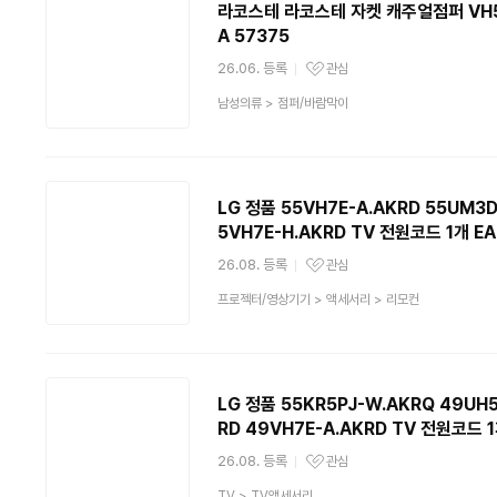
라코스테 라코스테 자켓 캐주얼점퍼 VH50
A 57375
26.06. 등록
관심
관심상품
상
남성의류
>
점퍼/바람막이
품
분
류
LG 정품 55VH7E-A.AKRD 55UM3D
5VH7E-H.AKRD TV 전원코드 1개 E
26.08. 등록
관심
관심상품
상
프로젝터/영상기기
>
액세서리
>
리모컨
품
분
류
LG 정품 55KR5PJ-W.AKRQ 49UH5
RD 49VH7E-A.AKRD TV 전원코드 
26.08. 등록
관심
관심상품
상
TV
>
TV액세서리