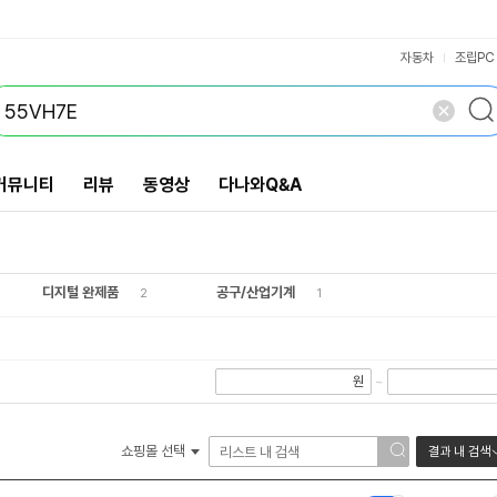
VS검색
개 담김
삭제
검색
닫기
닫기
자동차
조립PC
커뮤니티
리뷰
동영상
다나와Q&A
디지털 완제품
공구/산업기계
2
1
원
~
쇼핑몰 선택
결과 내 검색