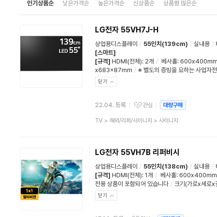
인기상품순
낮은가격순
높은가격순
신상품순
상품평 많은순
LG전자 55VH7J-H
상업용디스플레이
/
55인치(139cm)
/
실내용
/
[스마트]
[규격]
HDMI(전체)
:
2개
/
베사홀
: 600x400m
x683x87mm
/
※ 별도의 증빙을 요하는 사업자
닫기
22.04. 등록
관심
대량구매
관심상품
상
TV
>
해외/리퍼/사이니지
>
사이니지
품
분
류
LG전자 55VH7B 리퍼비시
상업용디스플레이
/
55인치(138cm)
/
실내용
/
[규격]
HDMI(전체)
:
1개
/
베사홀
: 600x400mm
전용 상품이 포함되어 있습니다
/
크기(가로x세로x깊
닫기