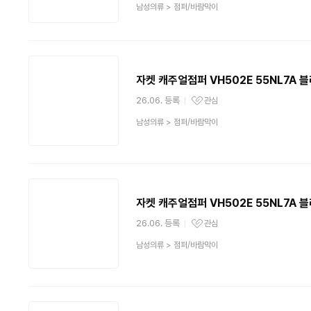
상
남성의류
>
점퍼/바람막이
품
분
류
자켓 캐주얼점퍼 VH502E 55NL7A 블
26.06. 등록
관심
관심상품
상
남성의류
>
점퍼/바람막이
품
분
류
자켓 캐주얼점퍼 VH502E 55NL7A 블
26.06. 등록
관심
관심상품
상
남성의류
>
점퍼/바람막이
품
분
류