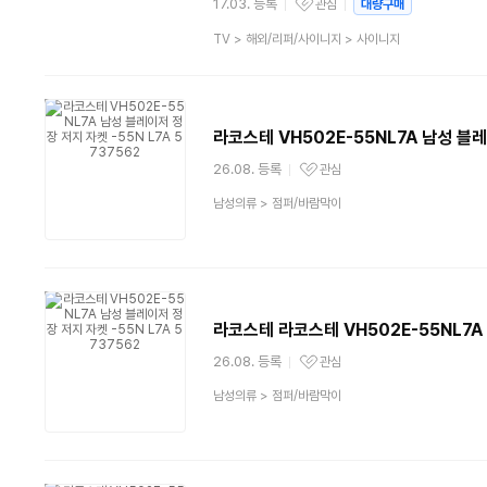
17.03. 등록
관심
대량구매
관심상품
상
TV
>
해외/리퍼/사이니지
>
사이니지
품
분
류
라코스테 VH502E-55NL7A 남성 블레이
26.08. 등록
관심
관심상품
상
남성의류
>
점퍼/바람막이
품
분
류
라코스테 라코스테 VH502E-55NL7A 
26.08. 등록
관심
관심상품
상
남성의류
>
점퍼/바람막이
품
분
류