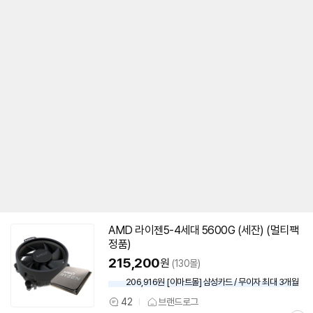
AMD 라이젠5-4세대
5600G
(
세잔
) (멀티팩
정품)
215,200
원
(130몰)
206,916원 [이마트몰] 삼성카드 / 무이자 최대 3개월
42
브랜드로그
상