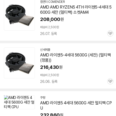
컴엔더 COMENDER
네
AMD AMD RYZEN5 4TH 라이젠5-4세대
5
이
600G
세잔
(멀티팩) 소켓AM4
버
페
208,000
원
이
배송비 2,500원
26.07. 등록
관
심
신세계몰
AMD 라이젠5-4세대
5600G
(
세잔
) (멀티팩
(정품))
216,430
원
배송비 2,500원
26.06. 등록
관
심
쿠팡
AMD 라이젠5 4세대
5600G
세잔
멀티팩 CP
U
232,860
원