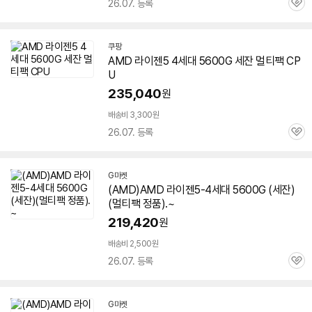
26.07. 등록
관
심
쿠팡
AMD 라이젠5 4세대
5600G
세잔
멀티팩 CP
U
235,040
원
배송비 3,300원
26.07. 등록
관
심
G마켓
(AMD)AMD 라이젠5-4세대
5600G
(
세잔
)
(멀티팩 정품).~
219,420
원
배송비 2,500원
26.07. 등록
관
심
G마켓