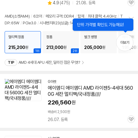
상
4.9
(
475)
21.08. 등록
품
관
별
의
품
심
점
견
리
AMD(소켓AM4)
/
6코어
/
메모리 규격: DDR4
/
탑재
/
최대 클럭: 4.4GHz
/
T
뷰
DP: 65W
/
PCIe3.0
/
시네벤치R23(싱글): 1446
/
시네벤치R23(멀티): 10489
닫
정
단위 가격별 확인도 가능해요!
기
보
펼
멀티팩 정품
정품
벌크 병행
해외구매
치
더보기
기
215,200
213,000
205,000
195,08
원
원
원
1위
2위
TIP
AMD 4세대 APU 세잔, 달라진 점은 무엇!?
G마켓
에이엠디 에이엠디 AMD 라이젠5-4세대
560
0G
세잔
멀티팩/국내정품////
226,560
원
배송비 2,500원
26.07. 등록
관
심