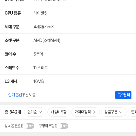
CPU 종류
라이젠5
세대 구분
4세대(Zen3)
소켓 구분
AMD(소켓AM4)
코어 수
6코어
스레드 수
12스레드
L3 캐시
16MB
인기 옵션
우선 노출
필터
총
342
개
인기순
배송비포함
가격대검색
상품구분
결
상세옵션펼침
쿠팡와우할인