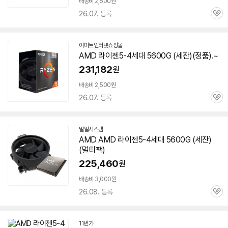
배송비 2,500원
배
26.07. 등록
관
송
심
이마트인터넷쇼핑몰
AMD 라이젠5-4세대
5600G
(
세잔
)(정품).~
231,182
원
빠
른
배송비 2,500원
배
26.07. 등록
관
송
심
밀알시스템
네
AMD AMD 라이젠5-4세대
5600G
(
세잔
)
이
(멀티팩)
버
페
225,460
원
이
배송비 3,000원
26.08. 등록
관
심
11번가