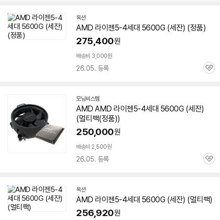
옥션
AMD 라이젠5-4세대
5600G
(
세잔
) (정품)
275,400
원
배송비 3,000원
26.05. 등록
관
심
모닝씨스템
네
AMD AMD 라이젠5-4세대
5600G
(
세잔
)
이
(멀티팩(정품))
버
페
250,000
원
이
배송비 2,500원
26.05. 등록
관
심
옥션
AMD 라이젠5-4세대
5600G
(
세잔
) (멀티팩)
256,920
원