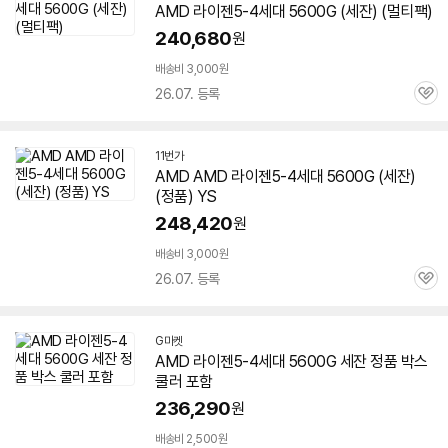
AMD 라이젠5-4세대
5600G
(
세잔
) (멀티팩)
240,680
원
배송비 3,000원
26.07. 등록
관
심
11번가
AMD AMD 라이젠5-4세대
5600G
(
세잔
)
(정품) YS
248,420
원
배송비 3,000원
26.07. 등록
관
심
G마켓
AMD 라이젠5-4세대
5600G
세잔
정품 박스
쿨러 포함
236,290
원
배송비 2,500원