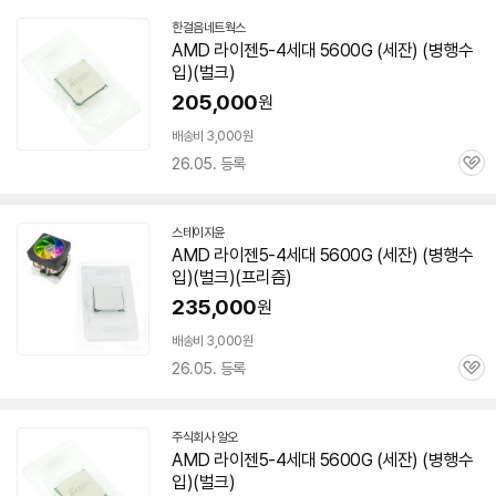
한걸음네트웍스
네
AMD 라이젠5-4세대
5600G
(
세잔
) (병행수
이
입)(벌크)
버
페
205,000
원
이
배송비 3,000원
26.05. 등록
관
심
스테이지윤
네
AMD 라이젠5-4세대
5600G
(
세잔
) (병행수
이
입)(벌크)(프리즘)
버
페
235,000
원
이
배송비 3,000원
26.05. 등록
관
심
주식회사 알오
네
AMD 라이젠5-4세대
5600G
(
세잔
) (병행수
이
입)(벌크)
버