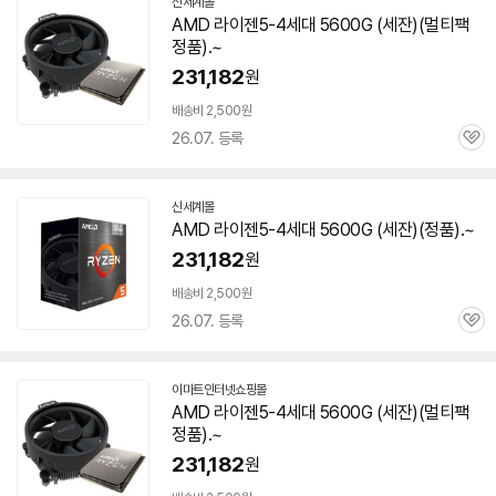
세부정보 열기/접기
신세계몰
AMD 라이젠5-4세대
5600G
(
세잔
)(멀티팩
정품).~
231,182
원
배송비 2,500원
26.07. 등록
관
심
신세계몰
AMD 라이젠5-4세대
5600G
(
세잔
)(정품).~
231,182
원
배송비 2,500원
26.07. 등록
관
심
이마트인터넷쇼핑몰
AMD 라이젠5-4세대
5600G
(
세잔
)(멀티팩
정품).~
231,182
원
빠
른