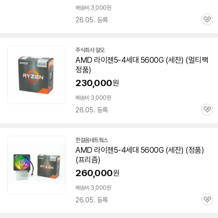
배송비 3,000원
26.05. 등록
관
심
주식회사 알오
네
AMD 라이젠5-4세대
5600G
(
세잔
) (멀티팩
이
정품)
버
페
230,000
원
이
배송비 3,000원
26.05. 등록
관
심
한걸음네트웍스
네
AMD 라이젠5-4세대
5600G
(
세잔
) (정품)
이
(프리즘)
버
페
260,000
원
이
배송비 3,000원
26.05. 등록
관
심