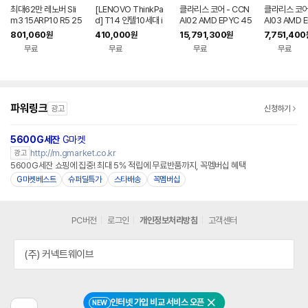
최대62만 레노버 Sli
[LENOVO ThinkPa
클라리스 코어 - CCN
클라리스 코어 
m3 15ARP10 R5 25
d] T14 인텔10세대 i
AI02 AMD EPYC 45
AI03 AMD 
6GB DOS
7-10510U 8G NVM
85PX_블랙웰5000_
85PX_블랙웰
801,060
410,000
15,791,300
7,751,400
원
원
원
e256G UHD 윈도우
RAM 64G/2TB AI
RAM 64G/2
무료
무료
무료
무료
11 14인치
워크스테이션 딥러닝
워크스테이션
추론 서버 PC
추론 서버 PC
파워링크
광고
신청하기
5600G세잔
G마켓
http://m.gmarket.co.kr
광고
5600G세잔 쇼핑에 집중! 최대 5% 적립에 무료반품까지, 꼭멤버십 혜택
G마켓베스트
슈퍼딜특가
스타배송
꼭멤버십
PC버전
로그인
개인정보처리방침
고객센터
(주) 커넥트웨이브
인터넷 가입 비교 서비스 오픈
NEW