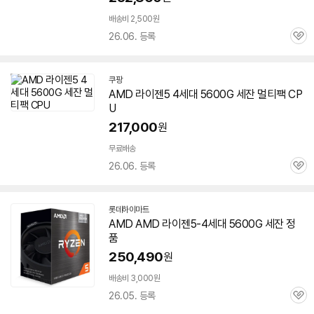
배송비 2,500원
26.06. 등록
관
심
쿠팡
AMD 라이젠5 4세대
5600G
세잔
멀티팩 CP
U
217,000
원
무료배송
26.06. 등록
관
심
롯데하이마트
AMD AMD 라이젠5-4세대
5600G
세잔
정
품
250,490
원
배송비 3,000원
26.05. 등록
관
심