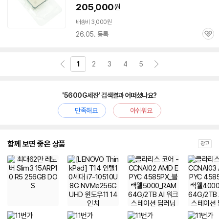
페
205,000
원
이
배송비 3,000원
26.05. 등록
관
심
1
2
3
4
5
'5600G세잔' 검색결과 어떠셨나요?
만족해요
아쉬워요
함께 보면 좋은 상품
광고