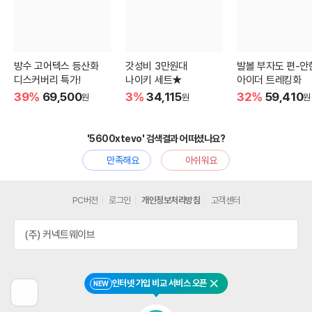
방수 고어텍스 등산화
갓성비 3만원대
발볼 부자도 편-안
디스커버리 특가!
나이키 세트★
아이더 트레킹화
39%
69,500
3%
34,115
32%
59,410
원
원
원
'5600xtevo' 검색결과 어떠셨나요?
만족해요
아쉬워요
PC버전
로그인
개인정보처리방침
고객센터
(주) 커넥트웨이브
인터넷 가입 비교 서비스 오픈
NEW
닫기
이
전