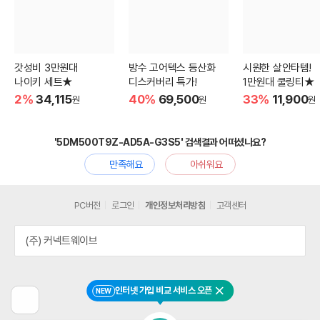
갓성비 3만원대
방수 고어텍스 등산화
시원한 살안타템!
나이키 세트★
디스커버리 특가!
1만원대 쿨링티★
2%
34,115
40%
69,500
33%
11,900
원
원
원
'5DM500T9Z-AD5A-G3S5' 검색결과 어떠셨나요?
만족해요
아쉬워요
PC버전
로그인
개인정보처리방침
고객센터
(주) 커넥트웨이브
인터넷 가입 비교 서비스 오픈
NEW
닫기
이
전