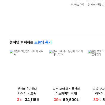
위 방법으로도 검색이 안될 시
놓치면 후회하는
오늘의 특가
갓성비 3만원대
방수 고어텍스 등산화
발볼 부자
나이키 세트★
디스커버리 특가!
아이더
3
34,115
39
69,500
33
5
%
원
%
원
%