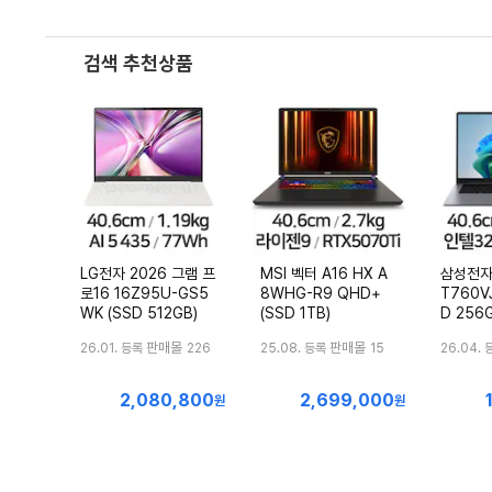
검색 추천상품
LG전자 2026 그램 프
MSI 벡터 A16 HX A
삼성전자
로16 16Z95U-GS5
8WHG-R9 QHD+
T760VJ
WK (SSD 512GB)
(SSD 1TB)
D 256G
판매몰
판매몰
26.01. 등록
226
25.08. 등록
15
26.04. 
2,080,800
2,699,000
최
최
원
원
저
저
가
가