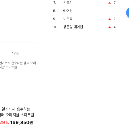
선풍기
7
에어컨
노트북
2
창문형 에어컨
4
1
/15
열기까지 흡수하는
템퍼 오리지날 스마트쿨
29
169,850
%
원