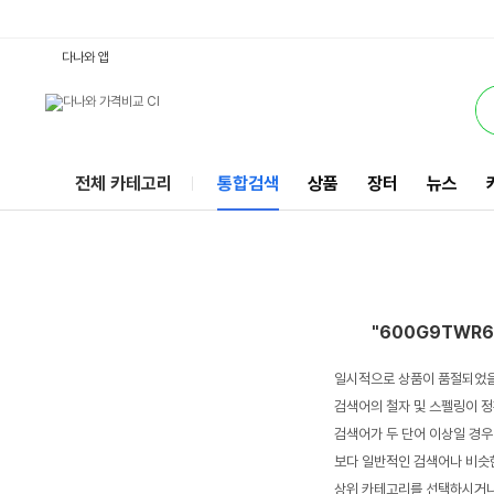
600G9TWR6L277PA : 다나와 통합검색
서비스
다나와 앱
전체 카테고리
통합검색
상품
장터
뉴스
"600G9TWR6
일시적으로 상품이 품절되었을
검색어의 철자 및 스펠링이 정
검색어가 두 단어 이상일 경우
보다 일반적인 검색어나 비슷한
상위 카테고리를 선택하시거나,