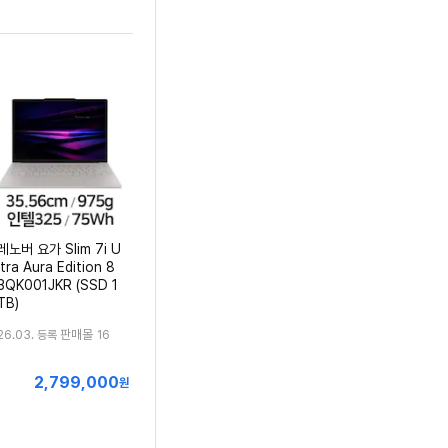
레노버 요가 Slim 7i U
ltra Aura Edition 8
3QK001JKR (SSD 1
TB)
판매몰
26.03. 등록
16
2,799,000
최
원
저
가