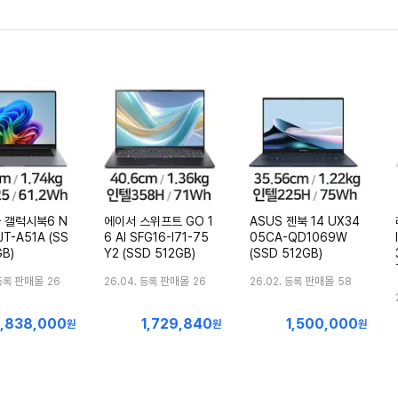
 갤럭시북6 N
에이서 스위프트 GO 1
ASUS 젠북 14 UX34
T-A51A (SS
6 AI SFG16-I71-75
05CA-QD1069W
B)
Y2 (SSD 512GB)
(SSD 512GB)
판매몰
판매몰
판매몰
등록
26
26.04. 등록
26
26.02. 등록
58
1,838,000
1,729,840
1,500,000
최
최
최
원
원
원
저
저
저
가
가
가