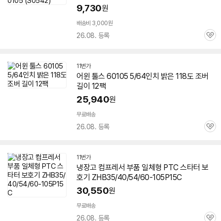
9,730
원
배송비 3,000원
26.08. 등록
관
심
11번가
어윈 툴스
60105
5/64인치 밝은 118도 조버
길이 12팩
25,940
원
무료배송
26.08. 등록
관
심
11번가
냉장고 컴프레서 부품 일체형 PTC 스타터 보
호기 ZHB35/40/54/
60-105
P15C
30,550
원
무료배송
26.08. 등록