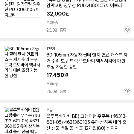
암막코팅 양우산 PULQU
60105
아이보리
32,000
원
무료배송
26.08. 등록
관
심
11번가
60-105
mm 자동차 필터 렌치 연료 캐스트 제
거 수리 도구 트럭 오토바이 액세서리에 대한
조정 가능한 강철
17,450
원
무료배송
26.08. 등록
관
심
쿠팡
블루독베이비 BE) 크랩패턴 우주복 (46313-
601-05
) 4631360105 유아 상하복 내의 출
산 선물 백일 돌 선물 12개월(80) 베이지