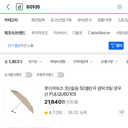
뒤
다
본문 바로가기
다
로
나
나
가
와
와
상
기
메
카테고리
패션잡화
공구/산업기계
유아/완구
생활/주방
스포츠
세
인
검
색
제조사/브랜드
루이까또즈
미쓰비시
디월트
CableMaster
서양네
인기 옵션
우선 노출
필터
총
1,453
개
인기순
배송비포함
가격대검색
상품구분
상세옵션펼침
쿠팡와우할인
설치 환경·지역에 따라
루이까또즈 3단슬림 50엘란자 암막코팅 양우
닫
배송·설치비가 달라집니다.
산 PULQU
60105
기
21,840
원
(100몰)
상
4.7
(
36)
26.02. 등록
관
별
품
심
점
리