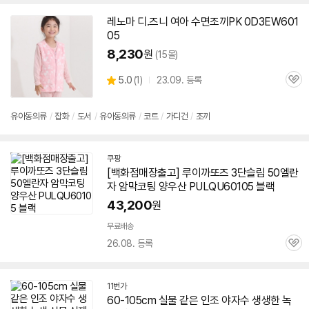
레노마 디.즈니 여아 수면조끼PK 0D3EW
601
05
8,230
원
(15몰)
상
5.0
(
1)
23.09. 등록
관
별
품
심
점
리
유아동의류
/
잡화
/
도서
/
유아동의류
/
코트
/
가디건
/
조끼
뷰
쿠팡
[백화점매장출고] 루이까또즈 3단슬림 50엘란
자 암막코팅 양우산 PULQU
60105
블랙
43,200
원
무료배송
26.08. 등록
관
심
11번가
60-105
cm 실물 같은 인조 야자수 생생한 녹