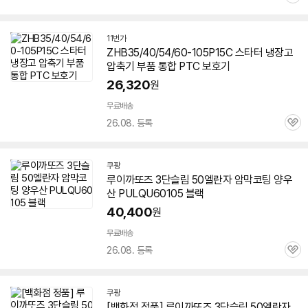
관
심
11번가
ZHB35/40/54/
60-105
P15C 스타터 냉장고
압축기 부품 통합 PTC 보호기
26,320
원
무료배송
26.08. 등록
관
심
쿠팡
루이까또즈 3단슬림 50엘란자 암막코팅 양우
산 PULQU
60105
블랙
40,400
원
무료배송
26.08. 등록
관
심
쿠팡
[백화점 정품] 루이까또즈 3단슬림 50엘란자