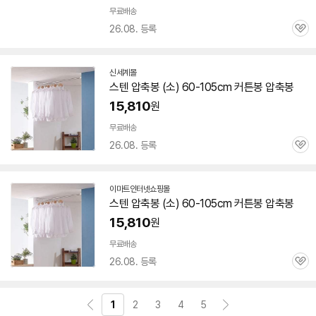
무료배송
26.08. 등록
관
심
신세계몰
스텐 압축봉 (소)
60-105
cm 커튼봉 압축봉
15,810
원
무료배송
26.08. 등록
관
심
이마트인터넷쇼핑몰
스텐 압축봉 (소)
60-105
cm 커튼봉 압축봉
15,810
원
무료배송
26.08. 등록
관
심
1
2
3
4
5