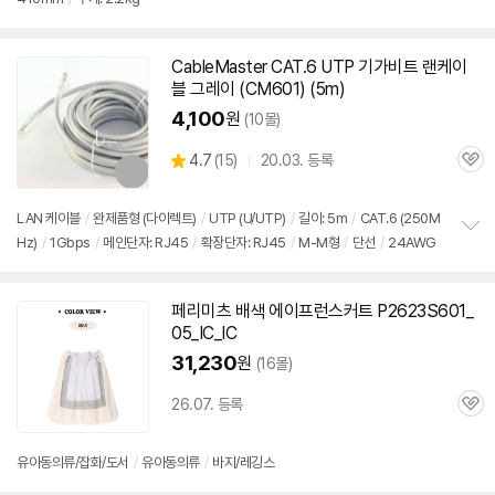
CableMaster CAT.6 UTP 기가비트 랜케이
블 그레이 (CM601) (5m)
4,100
원
(10몰)
상
4.7
(
15)
20.03. 등록
관
별
품
심
점
리
LAN 케이블
/
완제품형 (다이렉트)
/
UTP (U/UTP)
/
길이: 5m
/
CAT.6 (250M
뷰
Hz)
/
1Gbps
/
메인단자: RJ45
/
확장단자: RJ45
/
M-M형
/
단선
/
24AWG
정
보
펼
치
페리미츠 배색 에이프런스커트 P2623S601_
세부정보 열기/접기
기
05_IC_IC
31,230
원
(16몰)
26.07. 등록
관
심
유아동의류/잡화/도서
/
유아동의류
/
바지/레깅스