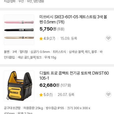
지갑/잡화
/
우산
/
우산, 양산겸용
뷰
미쓰비시 SXE3-
601-05
제트스트림 3색 볼
펜 0.5mm (1개)
5,750
원
(8몰)
상
4.9
(
27)
15.09. 등록
관
별
품
심
점
리
볼펜
/
3색
/
멀티형
/
심굵기: 0.5mm
/
트위스트식
/
심색상: 블랙, 레드, 블루
/
바
뷰
인더클립
/
색상: 골드,블랙,핑크
/
무게: 15g
디월트 프로 콤팩트 전기공 토트백 DWST
60
105
-1
62,680
원
(107몰)
상
5.0
(
1)
26.07. 등록
관
별
품
심
점
리
공구대·보관함
/
허용중량: 25kg
/
방수등급: IP55
/
크기: 300 x 300 x
뷰
410mm
/
무게: 2.2kg