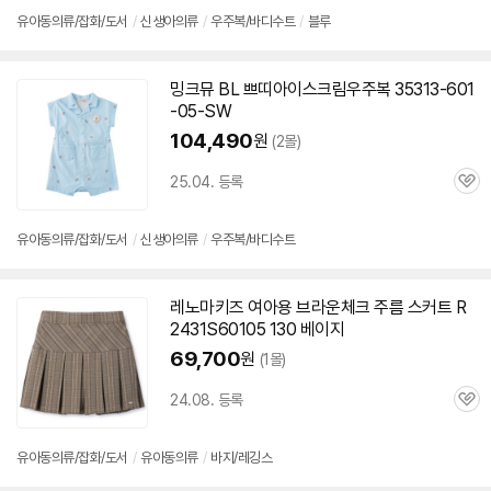
유아동의류/잡화/도서
/
신생아의류
/
우주복/바디수트
/
블루
밍크뮤 BL 쁘띠아이스크림우주복 35313-
601
-05
-SW
104,490
원
(2몰)
25.04. 등록
관
심
유아동의류/잡화/도서
/
신생아의류
/
우주복/바디수트
레노마키즈 여아용 브라운체크 주름 스커트 R
2431S
60105
130 베이지
69,700
원
(1몰)
24.08. 등록
관
심
유아동의류/잡화/도서
/
유아동의류
/
바지/레깅스