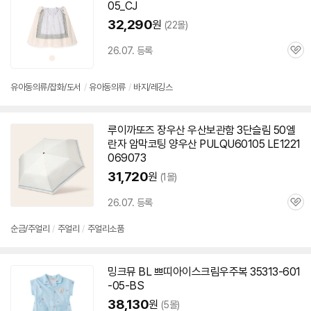
05_CJ
32,290
원
(22몰)
26.07. 등록
관
심
유아동의류/잡화/도서
/
유아동의류
/
바지/레깅스
루이까또즈 장우산 우산보관함 3단슬림 50엘
란자 암막코팅 양우산 PULQU
60105
LE1221
069073
31,720
원
(1몰)
26.07. 등록
관
심
순금/주얼리
/
주얼리
/
주얼리소품
밍크뮤 BL 쁘띠아이스크림우주복 35313-
601
-05
-BS
38,130
원
(5몰)