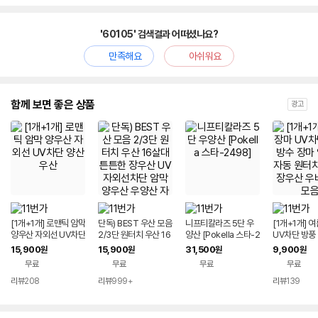
'60105' 검색결과 어떠셨나요?
만족해요
아쉬워요
함께 보면 좋은 상품
광고
[1개+1개] 로맨틱 암막
단독) BEST 우산 모음
니프티칼라즈 5단 우
[1개+1개] 
양우산 자외선 UV차단
2/3단 원터치 우산 16
양산 [Pokella 스타-2
UV차단 방풍
양산 우산
살대 튼튼한 장우산 U
498]
마 양우산 자
15,900
15,900
31,500
9,900
원
원
원
원
V 자외선차단 암막 양
2/3단 장우산
무료
무료
무료
무료
우산 우양산 자동 양산
화 모음
우비 장화 외 모음전
리뷰
208
리뷰
999+
리뷰
139