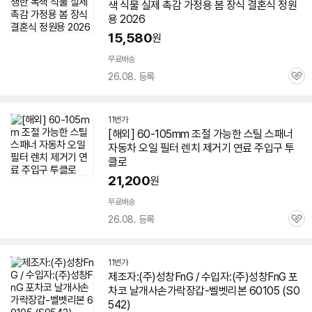
색 식물 실제 촉감 가정용 봄 장식 결혼식 정원
용 2026
15,580
원
무료배송
26.08. 등록
관
심
11번가
[해외]
60-105
mm 조절 가능한 스틸 스패너
자동차 오일 필터 렌치 제거기 연료 주입구 투
클로
21,200
원
무료배송
26.08. 등록
관
심
11번가
제조자:(주)성창FnG / 수입자:(주)성창FnG 포
차코 날개사손가락장갑-벨벳리본
60105
(S0
542)