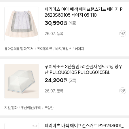
페리미츠 여아 배색 에이프런스커트 베이지 P
2623S
60105
베이지 05 110
30,590
원
(4몰)
26.07. 등록
관
심
유아동의류/잡화/도서
/
유아동의류
/
바지/레깅스
/
베이지
루이까또즈 3단슬림 50엘란자 암막코팅 양우
산 PULQU
60105
PULQU
60105
BL
24,200
원
(5몰)
26.07. 등록
관
심
지갑/잡화
/
우산/양산/우의
/
우양산
페리미츠 배색 에이프런스커트 P2623S601_