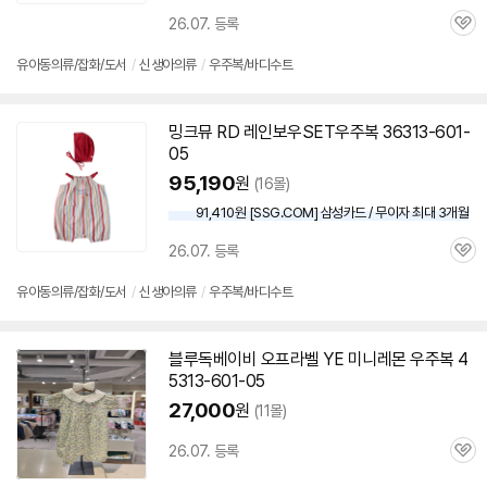
26.07. 등록
관
심
유아동의류/잡화/도서
/
신생아의류
/
우주복/바디수트
밍크뮤 RD 레인보우SET우주복 36313-
601-
05
95,190
원
(16몰)
91,410원 [SSG.COM] 삼성카드 / 무이자 최대 3개월
26.07. 등록
관
심
유아동의류/잡화/도서
/
신생아의류
/
우주복/바디수트
블루독베이비 오프라벨 YE 미니레몬 우주복 4
5313-
601-05
27,000
원
(11몰)
26.07. 등록
관
심