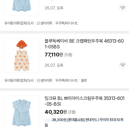
26.07. 등록
관
심
유아동의류/잡화/도서
/
신생아의류
/
우주복/바디수트
블루독베이비 BE 크랩패턴우주복 46313-
60
1-05
BS
77,110
원
(5몰)
26.07. 등록
관
심
유아동의류/잡화/도서
/
신생아의류
/
우주복/바디수트
/
블루
밍크뮤 BL 쁘띠아이스크림우주복 35313-
601
-05
-BSI
40,320
원
(3몰)
38,300원 [롯데홈쇼핑] 현대카드 / 무이자 최대 10개
월