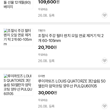
109,600
원
무료배송
26.08. 등록
관
심
11번가
조절식 주강 필터 렌치 오일 연료 제거기 턱 2
개
60-105
mm
20,700
원
무료배송
26.08. 등록
관
심
G마켓
루이까또즈 LOUIS QUATORZE 3단슬림 50
엘란자 암막코팅 양우산 PULQU
60105
30,000
원
무료배송
26.08. 등록
관