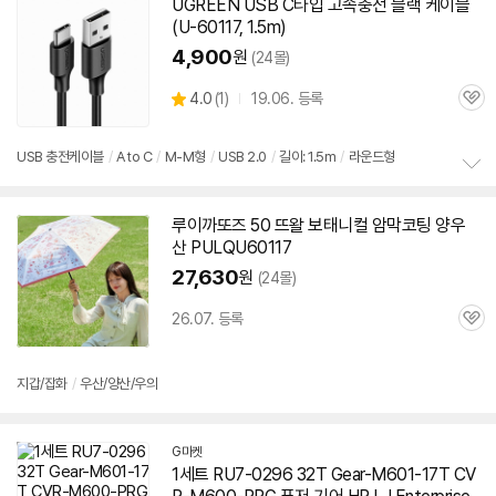
UGREEN USB C타입 고속충전 블랙 케이블
(U-
60117
, 1.5m)
4,900
원
(24몰)
상
4.0
(
1)
19.06. 등록
관
별
품
심
점
리
USB 충전케이블
/
A to C
/
M-M형
/
USB 2.0
/
길이: 1.5m
/
라운드형
뷰
정
세부정보 열기/접기
보
루이까또즈 50 뜨왈 보태니컬 암막코팅 양우
펼
산 PULQU
60117
치
기
27,630
원
(24몰)
26.07. 등록
관
심
지갑/잡화
/
우산/양산/우의
G마켓
1세트 RU7-0296 32T Gear-M
601-17
T CV