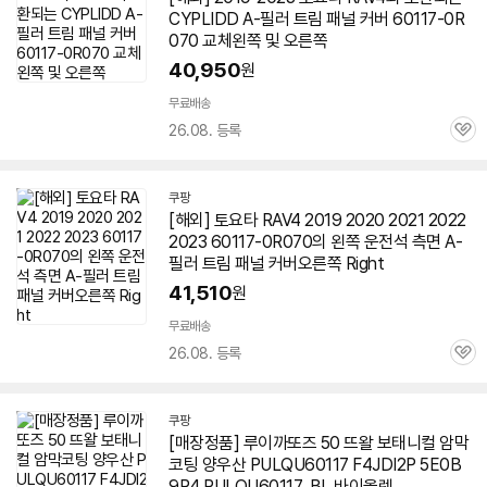
CYPLIDD A-필러 트림 패널 커버
60117
-0R
070 교체왼쪽 및 오른쪽
40,950
원
무료배송
26.08. 등록
관
심
쿠팡
[해외] 토요타 RAV4 2019 2020 2021 2022
2023
60117
-0R070의 왼쪽 운전석 측면 A-
필러 트림 패널 커버오른쪽 Right
41,510
원
무료배송
26.08. 등록
관
심
쿠팡
[매장정품] 루이까또즈 50 뜨왈 보태니컬 암막
코팅 양우산 PULQU
60117
F4JDI2P 5E0B
9P4 PULQU
60117
_BL 바이올렛