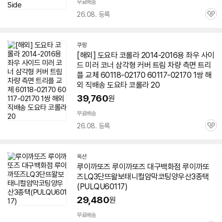
무료배송
26.08. 등록
관
심
쿠팡
[해외] 도요타 코롤라 2014-2016용 좌우 사이
드 미러 코너 삼각형 커버 트림 차량 측면 트리
플 교체 60118-02170
60117
-02170 1쌍 해
외 직배송 도요타 코롤라 20
39,760
원
무료배송
26.08. 등록
관
심
옥션
루이까또즈 루이까또즈 대구백화점 루이까또
즈LQ3단뜨왈보태니컬암막코팅양우산3종택
(PULQU
60117
)
29,480
원
무료배송