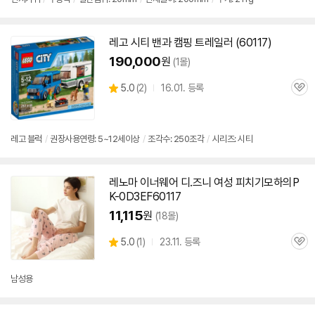
레고 시티 밴과 캠핑 트레일러 (
60117
)
190,000
원
(1몰)
상
5.0
(
2)
16.01. 등록
관
별
품
심
점
리
뷰
레고 블럭
/
권장사용연령: 5~12세이상
/
조각수: 250조각
/
시리즈: 시티
레노마 이너웨어 디.즈니 여성 피치기모하의P
K-0D3EF
60117
11,115
원
(18몰)
상
5.0
(
1)
23.11. 등록
관
별
품
심
점
리
남성용
뷰