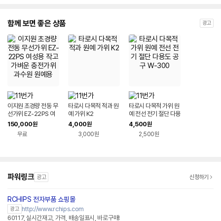
함께 보면 좋은 상품
광고
이지원 초경량 전동 무
타로시 다목적 적과 원
타로시 다목적 가위 원
선가위 EZ-22PS 여
예 가위 K2
예 전선 전기 절단 다용
성용 작고 가벼운 충전
도 공구 W-300
150,000
4,000
4,500
원
원
원
가위 과수원 원예용
무료
3,000원
2,500원
파워링크
광고
신청하기
RCHIPS 전자부품 쇼핑몰
http://www.rchips.com
광고
60117, 실시간재고, 가격, 배송일표시, 바로구매!