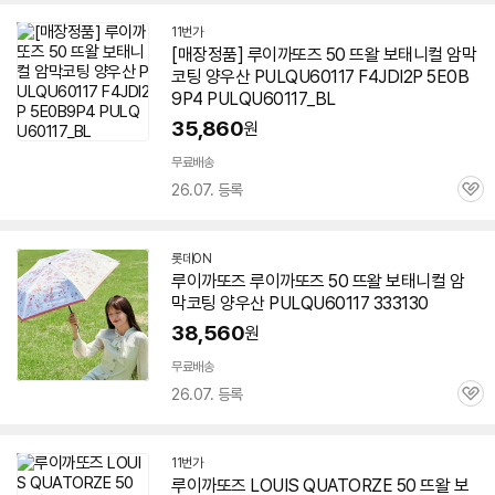
11번가
[매장정품] 루이까또즈 50 뜨왈 보태니컬 암막
코팅 양우산 PULQU
60117
F4JDI2P 5E0B
9P4 PULQU
60117
_BL
35,860
원
무료배송
26.07. 등록
관
심
롯데ON
루이까또즈 루이까또즈 50 뜨왈 보태니컬 암
막코팅 양우산 PULQU
60117
333130
38,560
원
무료배송
26.07. 등록
관
심
11번가
루이까또즈 LOUIS QUATORZE 50 뜨왈 보