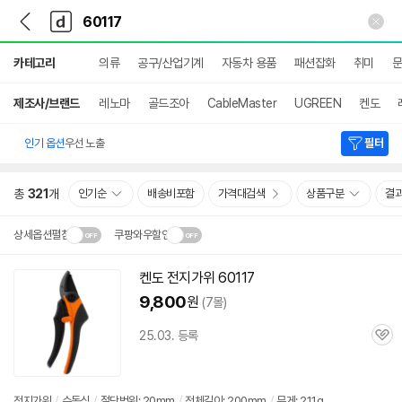
뒤
다
본문 바로가기
다
로
나
나
가
와
와
상
기
메
카테고리
의류
공구/산업기계
자동차 용품
패션잡화
취미
문
세
인
검
색
제조사/브랜드
레노마
골드조아
CableMaster
UGREEN
켄도
인기 옵션
우선 노출
필터
총
321
개
인기순
배송비포함
가격대검색
상품구분
결
상세옵션펼침
쿠팡와우할인
설치 환경·지역에 따라
켄도 전지가위
60117
닫
배송·설치비가 달라집니다.
9,800
원
(7몰)
기
25.03. 등록
관
심
전지가위
/
수동식
/
절단범위: 20mm
/
전체길이: 200mm
/
무게: 211g