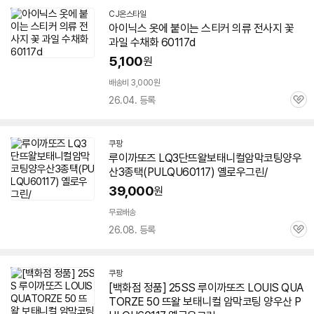
CJ온스타일
아이닉스 옷에 붙이는 스티커 의류 전사지 꽃
과일 수채화
60117
d
5,100
원
배송비 3,000원
26.04. 등록
관
심
쿠팡
루이까또즈 LQ3단뜨왈보태니컬암막코팅양우
산3종택(PULQU
60117
) 옐로우그린/
39,000
원
무료배송
26.08. 등록
관
심
쿠팡
[백화점 정품] 25SS 루이까또즈 LOUIS QUA
TORZE 50 뜨왈 보태니컬 암막코팅 양우산 P