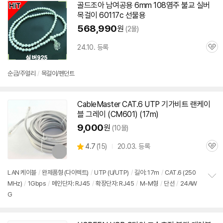
골드조아 남여공용 6mm 108염주 불교 실버
목걸이
60117
c 선물용
568,990
원
(2몰)
24.10. 등록
관
심
순금/주얼리
/
목걸이/펜던트
CableMaster CAT.6 UTP 기가비트 랜케이
블 그레이 (CM601) (17m)
9,000
원
(10몰)
상
4.7
(
15)
20.03. 등록
관
별
품
심
점
리
LAN 케이블
/
완제품형 (다이렉트)
/
UTP (U/UTP)
/
길이: 17m
/
CAT.6 (250
뷰
MHz)
/
1Gbps
/
메인단자: RJ45
/
확장단자: RJ45
/
M-M형
/
단선
/
24AW
정
G
보
펼
치
기