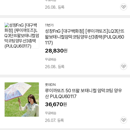
무료배송
26.08. 등록
관
심
11번가
성창FnG [대구백화점] [루이까또즈]LQ3단뜨
왈보태니컬암막코팅양우산3종택(PULQU
60
117
)
28,830
원
무료배송
26.08. 등록
관
심
롯데ON
루이까또즈 50 뜨왈 보태니컬 암막코팅 양우
산 PULQU
60117
36,670
원
무료배송
26.07. 등록
관
심