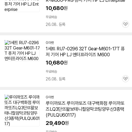
R-M600-PRG 퓨저 기어 HP LJ Enterprise
10,680
원
무료배송
26.08. 등록
관
심
G마켓
1세트 RU7-0296 32T Gear-M
601-17
T 퓨
저 기어 HP LJ 엔터프라이즈 M600
10,680
원
무료배송
26.08. 등록
관
심
G마켓
루이까또즈 루이까또즈 대구백화점 루이까또
즈LQ3단뜨왈보태니컬암막코팅양우산3종택
(PULQU
60117
)
29,490
원