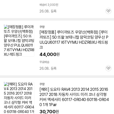
배송비 3,000원
26.08. 등록
관
심
쿠팡
[매장정품] 루이까또즈 우양산(백화점) [루이
까또즈] 50 뜨왈 보태니컬 암막코팅 양우산 P
ULQU
60117
I6TVYMU HDZR8XU 레드핑
크
44,000
원
무료배송
26.08. 등록
관
심
쿠팡
[해외] 도요타 RAV4 2013 2014 2015 2016
2017 2018 자동차 사이드 미러 코너 삼각형
커버 액세서리
60117
-0R040 60118-0R04
0 1개 1Pair
30,700
원