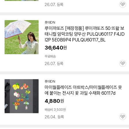
26.07. 등록
관
심
롯데ON
루이까또즈 [매장정품] 루이까또즈 50 뜨왈 보
태니컬 암막코팅 양우산 PULQU
60117
F4JD
I2P 5E0B9P4 PULQU
60117
_BL
36,640
원
무료배송
26.07. 등록
관
심
롯데ON
마이월플레이즈 아트박스/마이월플레이즈 옷
에 붙이는 전사지 꽃 과일 수채화
60117
d
4,880
원
배송비 3,500원
26.04. 등록
관
심