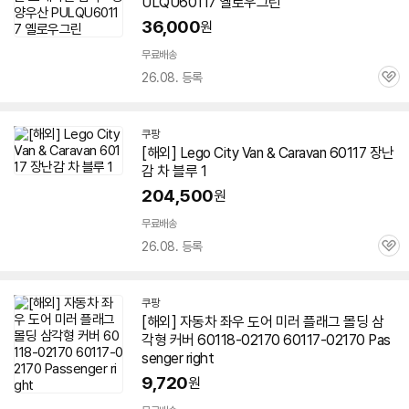
ULQU
60117
옐로우그린
36,000
원
무료배송
26.08. 등록
관
심
쿠팡
[해외] Lego City Van & Caravan
60117
장난
감 차 블루 1
204,500
원
무료배송
26.08. 등록
관
심
쿠팡
[해외] 자동차 좌우 도어 미러 플래그 몰딩 삼
각형 커버 60118-02170
60117
-02170 Pas
senger right
9,720
원