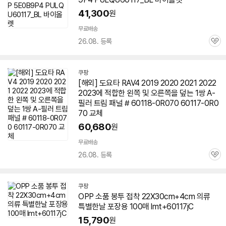
41,300
원
무료배송
26.08. 등록
관
심
쿠팡
[해외] 도요타 RAV4 2019 2020 2021 2022
2023에 적합한 왼쪽 및 오른쪽을 덮는 1쌍 A-
필러 트림 패널 # 60118-0R070
60117
-0R0
70 교체
60,680
원
무료배송
26.08. 등록
관
심
쿠팡
OPP 소품 봉투 접착 22X30cm+4cm 의류
특별한날 포장용 100매 lmt+
60117
jC
15,790
원