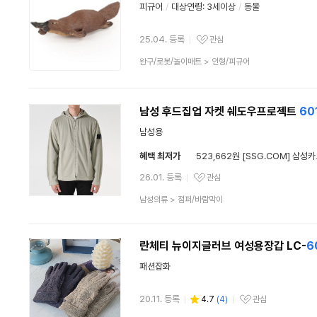
피규어
/
대상연령: 3세이상
/
동물
25.04. 등록
관심
관심상품
상
완구/로봇/놀이매트
>
인형/피규어
품
분
류
남성 후드집업 자켓 쉐도우프로젝트
60
남성용
혜택 최저가
523,662원 [SSG.COM] 삼성
26.01. 등록
관심
관심상품
상
남성의류
>
점퍼/바람막이
품
분
류
란체티 뉴이지글러브 여성용장갑 LC-
6
패션잡화
20.11. 등록
4.7
(
4
)
관심
관심상품