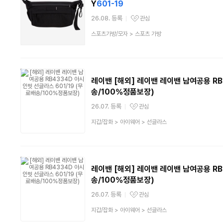
Y
601-19
26.08. 등록
관심
관심상품
상
스포츠가방/모자
>
스포츠 가방
품
분
류
레이밴 [해외] 레이밴 레이밴 남여공용 R
송/100%정품보장)
26.07. 등록
관심
관심상품
상
지갑/잡화
>
아이웨어
>
선글라스
품
분
류
레이밴 [해외] 레이밴 레이밴 남여공용 R
송/100%정품보장)
26.07. 등록
관심
관심상품
상
지갑/잡화
>
아이웨어
>
선글라스
품