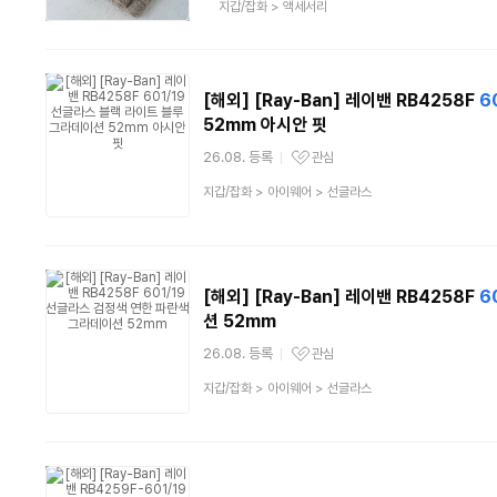
상
지갑/잡화
>
액세서리
품
분
류
[해외] [Ray-Ban] 레이밴 RB4258F
6
52mm 아시안 핏
26.08. 등록
관심
관심상품
상
지갑/잡화
>
아이웨어
>
선글라스
품
분
류
[해외] [Ray-Ban] 레이밴 RB4258F
6
션 52mm
26.08. 등록
관심
관심상품
상
지갑/잡화
>
아이웨어
>
선글라스
품
분
류