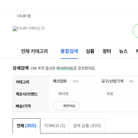
60119 : 다나와 통합검색
검색될 최소 가격 입력
검색될 최대 가격 입력
별점
별점
리뷰수
리뷰수
서비스
다나와 앱
전체 카테고리
통합검색
상품
장터
뉴스
상세검색
CM 추천 옵션은
하이라이트
로 강조했어요.
패션잡화
공구/산업기계
106
48
카테고리
레이밴
파포
제조사/브랜드
배송/가격
빠른배송
전체
(355)
가격비교
(5)
검색 상품
(466)