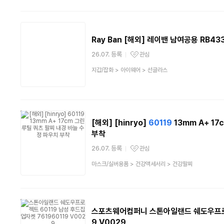
분
류
Ray Ban [해외] 레이밴 남여공용 RB4
26.07. 등록
관심
관심상품
상
지갑/잡화
>
아이웨어
>
선글라스
품
분
류
[해외] [hinryo]
60119
13mm A+ 1
부착
26.07. 등록
관심
관심상품
상
마스크/실버용품
>
건강액세서리
>
건강팔찌
품
분
류
스포츠웨어컴퍼니 스톤아일랜드 쉐도우
9 V0029