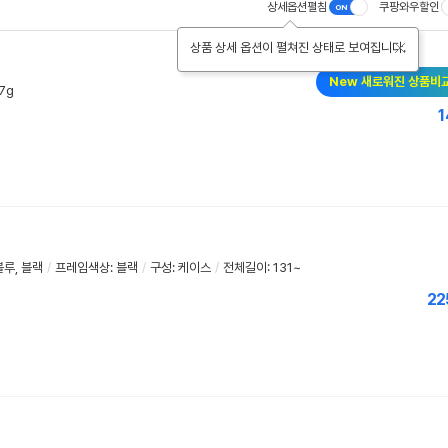
상세옵션펼침
쿠팡와우할인
상품 상세 옵션이 펼쳐진 상태로 보여집니다.
New 새로워진 상품비
7g
1
블루, 블랙
/
프레임색상: 블랙
/
구성: 케이스
/
전체길이: 131~
22