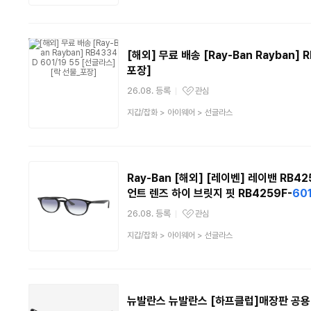
품
분
류
[해외] 무료 배송 [Ray-Ban Rayban] 
포장]
26.08. 등록
관심
관심상품
상
지갑/잡화
>
아이웨어
>
선글라스
품
분
류
Ray-Ban [해외] [레이벤] 레이밴 RB
언트 렌즈 하이 브릿지 핏 RB4259F-
601
26.08. 등록
관심
관심상품
상
지갑/잡화
>
아이웨어
>
선글라스
품
분
류
뉴발란스 뉴발란스 [하프클럽]매장판 공용 