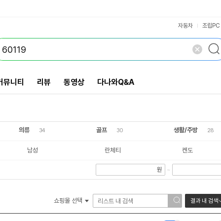
VS검색
개 담김
삭제
검색
닫기
닫기
자동차
조립PC
커뮤니티
리뷰
동영상
다나와Q&A
의류
골프
생활/주방
34
30
28
남성
란체티
켄도
원
~
쇼핑몰 선택
결과 내 검색