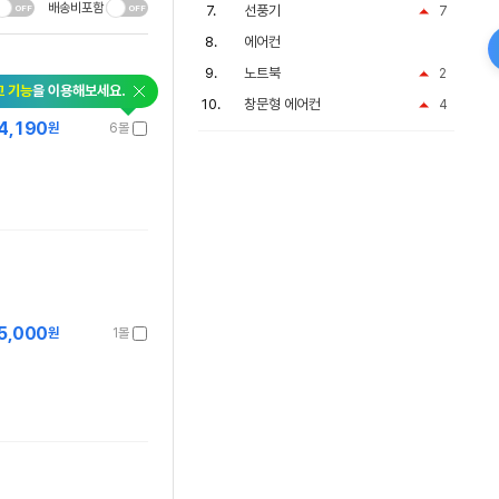
배송비포함
선풍기
7
에어컨
노트북
2
교 기능
을 이용해보세요.
창문형 에어컨
4
4,190
원
6몰
5,000
원
1몰