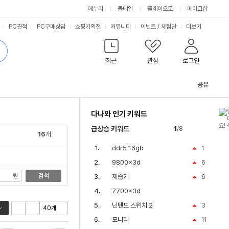
싫어요
좋아요
에누리
몰테일
플레이오토
메이크샵
PC견적
PC구매상담
쇼핑기획전
커뮤니티
이벤트
/
체험단
더보기
최근
관심
로그인
공유
관
련
다나와 인기 키워드
컨
텐
급상승 키워드
1
/8
츠
16
개
ddr5 16gb
1
9800x3d
6
원
검색
제습기
6
7700x3d
닌텐도 스위치 2
3
모니터
11