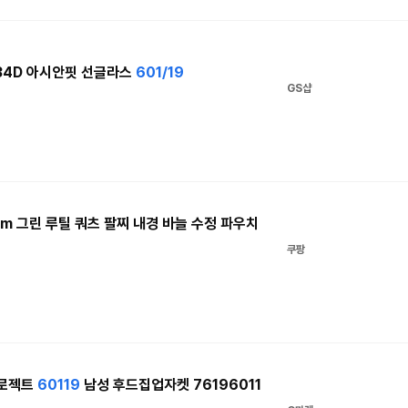
334D 아시안핏 선글라스
601/19
GS샵
7cm 그린 루틸 쿼츠 팔찌 내경 바늘 수정 파우치
쿠팡
프로젝트
60119
남성 후드집업자켓 76196011