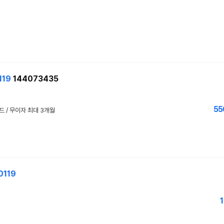
119
144073435
55
카드 / 무이자 최대 3개월
0119
1