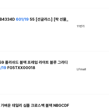
RB4334D
601/19
55 [선글라스] [락 선물_
11번가
4259 폴리쉬드 블랙 프레임 라이트 블루 그라디
/19
FG5TXX00018
LFmall
가벼운 데일리 심플 크로스백 블랙 NBGCDF