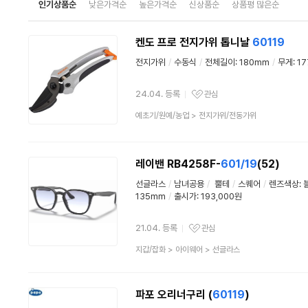
인기상품순
낮은가격순
높은가격순
신상품순
상품평 많은순
켄도 프로 전지가위 톱니날
60119
전지가위
/
수동식
/
전체길이: 180mm
/
무게: 17
24.04. 등록
관심
관심상품
상
예초기/원예/농업
>
전지가위/전동가위
품
분
류
레이밴 RB4258F-
601/19
(52)
선글라스
/
남녀공용
/
뿔테
/
스퀘어
/
렌즈색상: 
135mm
/
출시가: 193,000원
21.04. 등록
관심
관심상품
상
지갑/잡화
>
아이웨어
>
선글라스
품
분
류
파포 오리너구리 (
60119
)