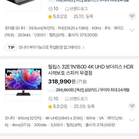
10
브랜드로그
상
상
5.0
(
22)
25.10. 등록
품
관
별
의
품
심
점
견
포터블
모니터
/
39.5cm(16인치)
/
FHD(1920 x 1080)
/
60Hz
/
IPS
/
와이드
리
(16:9)
/
250nits
/
1,000:1
/
틸트(상하)
/
출시가: 379,000원
정
뷰
보
TIP
모니터 부가기능으로 작업환경 업그레이드!
펼
치
기
필립스 32E1N1800 4K UHD 보더리스 HDR
시력보호 스피커 무결점
318,990
원
(71몰)
296,660원 [옥션] 삼성카드 / 무이자 최대 24개월
10
브랜드로그
상
상
5.0
(
26)
25.09. 등록
품
관
별
의
품
심
점
견
모니터
/
80cm(32인치)
/
4K UHD(3840 x 2160)
/
60Hz
/
VA
/
와이드(16:
리
9)
/
4ms(GTG)
/
300nits
/
3,500:1
/
틸트(상하)
/
출시가: 379,000원
정
뷰
보
펼