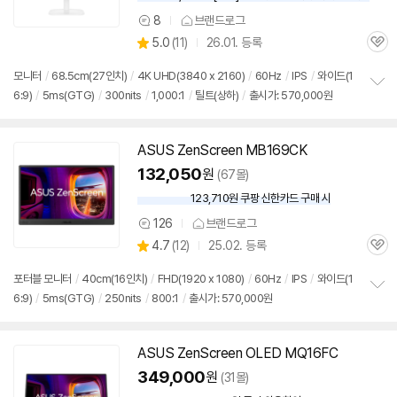
8
브랜드로그
상
상
5.0
(
11)
26.01. 등록
품
관
별
의
품
심
점
견
모니터
/
68.5cm(27인치)
/
4K UHD(3840 x 2160)
/
60Hz
/
IPS
/
와이드(1
리
6:9)
/
5ms(GTG)
/
300nits
/
1,000:1
/
틸트(상하)
/
출시가: 570,000원
정
뷰
보
펼
치
ASUS ZenScreen MB169CK
기
132,050
원
(67몰)
123,710원 쿠팡 신한카드 구매 시
와
우
126
브랜드로그
상
할
상
4.7
(
12)
25.02. 등록
품
인
관
별
의
가
품
심
점
견
포터블
모니터
/
40cm(16인치)
/
FHD(1920 x 1080)
/
60Hz
/
IPS
/
와이드(1
리
6:9)
/
5ms(GTG)
/
250nits
/
800:1
/
출시가: 570,000원
정
뷰
보
펼
치
ASUS ZenScreen OLED MQ16FC
기
349,000
원
(31몰)