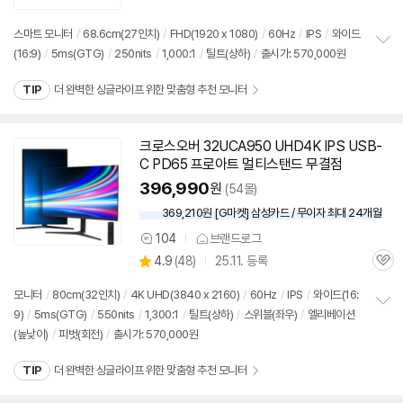
의
품
심
점
견
리
스마트
모니터
/
68.6cm(27인치)
/
FHD(1920 x 1080)
/
60Hz
/
IPS
/
와이드
뷰
(16:9)
/
5ms(GTG)
/
250nits
/
1,000:1
/
틸트(상하)
/
출시가: 570,000원
정
보
TIP
더 완벽한 싱글라이프 위한 맞춤형 추천 모니터
펼
치
기
크로스오버 32UCA950 UHD4K IPS USB-
C PD65 프로아트 멀티스탠드 무결점
396,990
원
(54몰)
369,210원 [G마켓] 삼성카드 / 무이자 최대 24개월
104
브랜드로그
상
상
4.9
(
48)
25.11. 등록
품
관
별
의
품
심
점
견
모니터
/
80cm(32인치)
/
4K UHD(3840 x 2160)
/
60Hz
/
IPS
/
와이드(16:
리
9)
/
5ms(GTG)
/
550nits
/
1,300:1
/
틸트(상하)
/
스위블(좌우)
/
엘리베이션
정
뷰
(높낮이)
/
피벗(회전)
/
출시가: 570,000원
보
펼
치
TIP
더 완벽한 싱글라이프 위한 맞춤형 추천 모니터
기