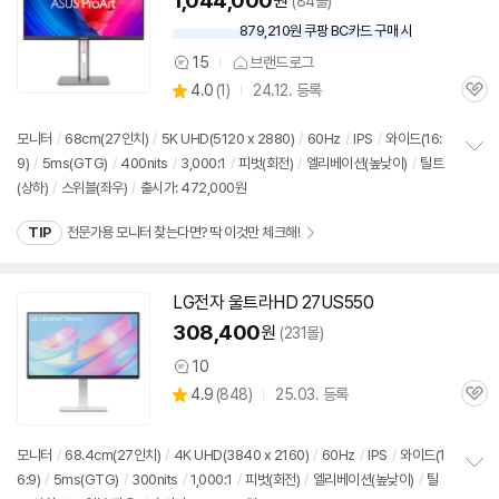
1,044,000
원
(84몰)
879,210원 쿠팡 BC카드 구매 시
와
우
15
브랜드로그
상
할
상
4.0
(
1)
24.12. 등록
품
인
관
별
의
가
품
심
점
견
리
모니터
/
68cm(27인치)
/
5K UHD(5120 x 2880)
/
60Hz
/
IPS
/
와이드(16:
뷰
9)
/
5ms(GTG)
/
400nits
/
3,000:1
/
피벗(회전)
/
엘리베이션(높낮이)
/
틸트
정
(상하)
/
스위블(좌우)
/
출시가: 472,000원
보
펼
치
TIP
전문가용 모니터 찾는다면? 딱 이것만 체크해!
기
LG전자 울트라HD 27US550
308,400
원
(231몰)
10
상
상
4.9
(
848)
25.03. 등록
품
관
별
의
품
심
점
견
리
모니터
/
68.4cm(27인치)
/
4K UHD(3840 x 2160)
/
60Hz
/
IPS
/
와이드(1
뷰
6:9)
/
5ms(GTG)
/
300nits
/
1,000:1
/
피벗(회전)
/
엘리베이션(높낮이)
/
틸
정