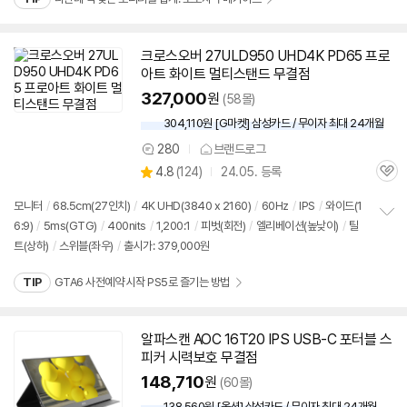
펼
치
기
크로스오버 27ULD950 UHD4K PD65 프로
아트 화이트 멀티스탠드 무결점
327,000
원
(58몰)
304,110원 [G마켓] 삼성카드 / 무이자 최대 24개월
280
브랜드로그
상
상
4.8
(
124)
24.05. 등록
품
관
별
의
품
심
점
견
모니터
/
68.5cm(27인치)
/
4K UHD(3840 x 2160)
/
60Hz
/
IPS
/
와이드(1
리
6:9)
/
5ms(GTG)
/
400nits
/
1,200:1
/
피벗(회전)
/
엘리베이션(높낮이)
/
틸
정
뷰
트(상하)
/
스위블(좌우)
/
출시가: 379,000원
보
펼
치
TIP
GTA6 사전예약 시작 PS5로 즐기는 방법
기
알파스캔 AOC 16T20 IPS USB-C 포터블 스
피커 시력보호 무결점
148,710
원
(60몰)
138,560원 [옥션] 삼성카드 / 무이자 최대 24개월