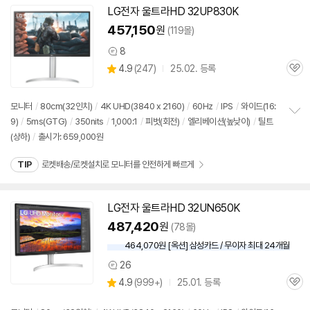
치
LG전자 울트라HD 32UP830K
기
457,150
원
(119몰)
8
상
상
4.9
(
247)
25.02. 등록
품
관
별
의
품
심
점
견
리
모니터
/
80cm(32인치)
/
4K UHD(3840 x 2160)
/
60Hz
/
IPS
/
와이드(16:
뷰
9)
/
5ms(GTG)
/
350nits
/
1,000:1
/
피벗(회전)
/
엘리베이션(높낮이)
/
틸트
정
(상하)
/
출시가: 659,000원
보
펼
치
TIP
로켓배송/로켓설치로 모니터를 안전하게 빠르게
기
LG전자 울트라HD 32UN650K
487,420
원
(78몰)
464,070원 [옥션] 삼성카드 / 무이자 최대 24개월
26
상
상
4.9
(
999+)
25.01. 등록
품
관
별
의
품
심
점
견