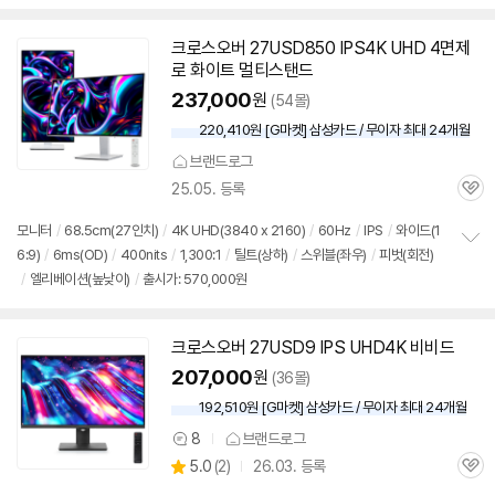
펼
치
기
크로스오버 27USD850 IPS4K UHD 4면제
로 화이트 멀티스탠드
237,000
원
(54몰)
220,410원 [G마켓] 삼성카드 / 무이자 최대 24개월
브랜드로그
25.05. 등록
관
심
모니터
/
68.5cm(27인치)
/
4K UHD(3840 x 2160)
/
60Hz
/
IPS
/
와이드(1
6:9)
/
6ms(OD)
/
400nits
/
1,300:1
/
틸트(상하)
/
스위블(좌우)
/
피벗(회전)
정
/
엘리베이션(높낮이)
/
출시가: 570,000원
보
펼
치
기
크로스오버 27USD9 IPS UHD4K 비비드
207,000
원
(36몰)
192,510원 [G마켓] 삼성카드 / 무이자 최대 24개월
8
브랜드로그
상
상
5.0
(
2)
26.03. 등록
품
관
별
의
품
심