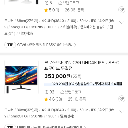
5
브랜드로그
상
상
5.0
(
1)
26.06. 등록
품
관
별
의
품
심
점
견
모니터
/
68cm(27인치)
/
4K UHD(3840 x 2160)
/
60Hz
/
IPS
/
와이드(16:
리
9)
/
5ms(GTG)
/
350nits
/
1,000:1
/
스위블(좌우)
/
엘리베이션(높낮이)
/
틸
정
뷰
트(상하)
/
피벗(회전)
보
펼
치
TIP
GTA6 사전예약 시작 PS5로 즐기는 방법
기
크로스오버 32UCA9 UHD4K IPS USB-C
프로아트 무결점
353,000
원
(55몰)
328,290원 [G마켓] 삼성카드 / 무이자 최대 24개월
92
브랜드로그
상
상
4.8
(
38)
25.10. 등록
품
관
별
의
품
심
점
견
모니터
/
80cm(32인치)
/
4K UHD(3840 x 2160)
/
60Hz
/
IPS
/
와이드(16:
리
9)
/
5ms(GTG)
/
550nits
/
1,300:1
/
틸트(상하)
정
뷰
보
TIP
나한테 딱 맞는 모니터를 쉽게! 초보자 구매가이드