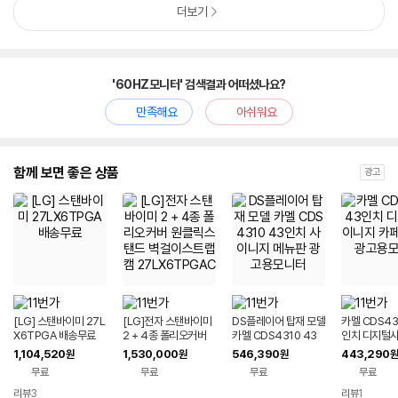
더보기
'60HZ모니터' 검색결과 어떠셨나요?
만족해요
아쉬워요
함께 보면 좋은 상품
광고
[LG] 스탠바이미 27L
[LG]전자 스탠바이미
DS플레이어 탑재 모델
카멜 CDS43
X6TPGA 배송무료
2 + 4종 폴리오커버
카멜 CDS4310 43
인치 디지털
원클릭스탠드 벽걸이
인치 사이니지 메뉴판
카페메뉴판 
1,104,520
1,530,000
546,390
443,290
원
원
원
원
스트랩 캠 27LX6TP
광고용모니터
니터
무료
무료
무료
무료
GAC
리뷰
3
리뷰
1