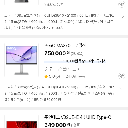
26.08. 등록
품
관
의
심
견
모니터
/
69cm(27인치)
/
4K UHD(3840 x 2160)
/
60Hz
/
IPS
/
와이드(16:
9)
/
5ms(GTG)
/
400nits
/
1,000:1
/
피벗(회전)
/
엘리베이션(높낮이)
/
틸트
정
(상하)
/
스위블(좌우)
/
출시가: 570,000원
보
펼
치
기
BenQ MA270U 무결점
750,000
원
(209몰)
690,000원 쿠팡 BC카드 구매 시
와
우
7
브랜드로그
상
할
상
5.0
(
6)
24.09. 등록
품
인
관
별
의
가
품
심
점
견
모니터
/
68cm(27인치)
/
4K UHD(3840 x 2160)
/
60Hz
/
IPS
/
와이드(16:
리
9)
/
5ms(GTG)
/
400nits
/
1,200:1
/
피벗(회전)
/
틸트(상하)
/
스위블(좌우)
/
정
뷰
엘리베이션(높낮이)
/
출시가: 570,000원
보
펼
치
기
주연테크 V32UE-E 4K UHD Type-C
349,000
원
(18몰)