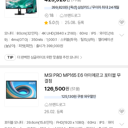
399,820원 [옥션] 삼성카드 / 무이자 최대 24개월
18
브랜드로그
상
상
5.0
(
1)
25.08. 등록
품
관
별
의
품
심
점
견
모니터
/
80cm(32인치)
/
4K UHD(3840 x 2160)
/
60Hz
/
IPS
/
와이드(16:
리
9)
/
4ms(GTG)
/
350nits
/
1,000:1
/
스위블(좌우)
/
틸트(상하)
/
엘리베이션
정
뷰
(높낮이)
/
피벗(회전)
/
출시가: 399,000원
보
펼
치
TIP
더 완벽한 싱글라이프 위한 맞춤형 추천 모니터
기
MSI PRO MP165 E6 아이에르고 포터블 무
결점
126,500
원
(51몰)
125,130원 쿠팡 와우할인
와
우
브랜드로그
할
26.02. 등록
인
관
가
심
포터블
모니터
/
39.6cm(15.6인치)
/
FHD(1920 x 1080)
/
60Hz
/
IPS
/
와이