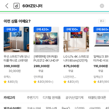
뒤
다
본문 바로가기
다
로
나
나
가
와
와
기
메
인
이런 상품 어때요?
광고
구매 20+
구매 420+
구매 100+
구매 840+
무선 스마트TV와 모니
[예약판매] 인터픽셀 I
LG U7s 4K 스마트모
일렉싱크 포터
터를 하나로 스테이온
PU3212 4K UHD IP
니터 80cm(32인치)
터 FHD 서브 
유 SU27DUO 삼탠바
S 화이트 컴퓨터 모니
스탠바이미 스윙 삼탠
5A (15.6인치
399,000
289,000
675,000
110,000
원
원
원
원
이미 중소바이미 이동
터 80~81cm(32인
바이미 라이트 세트
cm
30,000원
무료
무료
무료
식
치)
유맥스
인터픽셀
LG전자인증점 DHCNC
일렉싱크
네이버
네이버
네
페이
리
리
리
페이
리
페
4.60
(
5
)
4.93
(
999+
)
4.83
(
41
)
4.81
(
99
별
별
별
별
뷰
뷰
뷰
뷰
점
점
점
점
수
수
수
수
상
카테고리
주변기기
디지털 완제품
공구/산업기계
태블릿/휴대폰
세
검
색
제조사/브랜드
크로스오버
알파스캔
BenQ
LG전자
삼성전자
A