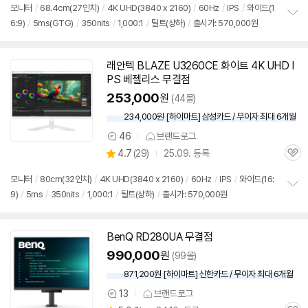
점
견
모니터
/
68.4cm(27인치)
/
4K UHD(3840 x 2160)
/
60Hz
/
IPS
/
와이드(1
리
6:9)
/
5ms(GTG)
/
350nits
/
1,000:1
/
틸트(상하)
/
출시가: 570,000원
정
뷰
보
펼
치
래안텍 BLAZE U3260CE 화이트 4K UHD I
기
PS 베젤리스 무결점
253,000
원
(44몰)
234,000원 [하이마트] 삼성카드 / 무이자 최대 6개월
46
브랜드로그
상
상
4.7
(
29)
25.09. 등록
품
관
별
의
품
심
점
견
모니터
/
80cm(32인치)
/
4K UHD(3840 x 2160)
/
60Hz
/
IPS
/
와이드(16:
리
9)
/
5ms
/
350nits
/
1,000:1
/
틸트(상하)
/
출시가: 570,000원
정
뷰
보
펼
치
BenQ RD280UA 무결점
기
990,000
원
(99몰)
871,200원 [하이마트] 신한카드 / 무이자 최대 6개월
13
브랜드로그
상