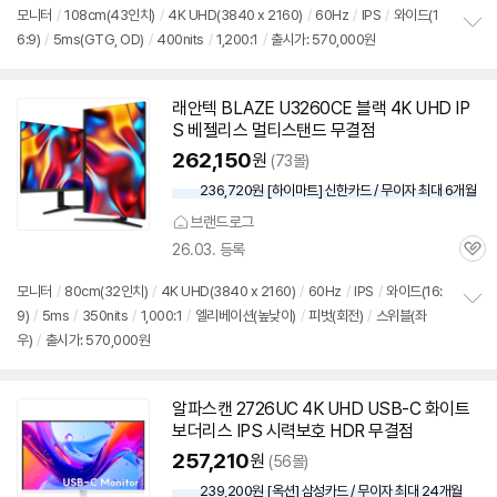
심
점
견
모니터
/
108cm(43인치)
/
4K UHD(3840 x 2160)
/
60Hz
/
IPS
/
와이드(1
리
6:9)
/
5ms(GTG, OD)
/
400nits
/
1,200:1
/
출시가: 570,000원
정
뷰
보
펼
치
래안텍 BLAZE U3260CE 블랙 4K UHD IP
기
S 베젤리스 멀티스탠드 무결점
262,150
원
(73몰)
236,720원 [하이마트] 신한카드 / 무이자 최대 6개월
브랜드로그
26.03. 등록
관
심
모니터
/
80cm(32인치)
/
4K UHD(3840 x 2160)
/
60Hz
/
IPS
/
와이드(16:
9)
/
5ms
/
350nits
/
1,000:1
/
엘리베이션(높낮이)
/
피벗(회전)
/
스위블(좌
정
우)
/
출시가: 570,000원
보
펼
치
기
알파스캔 2726UC 4K UHD USB-C 화이트
보더리스 IPS 시력보호 HDR 무결점
257,210
원
(56몰)
239,200원 [옥션] 삼성카드 / 무이자 최대 24개월