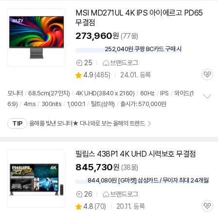
MSI MD271UL 4K IPS 아이에르고 PD65
무결점
273,960
원
(77몰)
252,040원 쿠팡 BC카드 구매 시
와
우
25
브랜드로그
상
할
상
4.9
(
485)
24.01. 등록
품
인
관
별
의
가
품
심
점
견
모니터
/
68.5cm(27인치)
/
4K UHD(3840 x 2160)
/
60Hz
/
IPS
/
와이드(1
리
6:9)
/
4ms
/
300nits
/
1,000:1
/
틸트(상하)
/
출시가: 570,000원
정
뷰
보
TIP
올해를 빛낸 모니터★ 다나와로 보는 올해의 트렌드
펼
치
기
필립스 438P1 4K UHD 시력보호 무결점
845,730
원
(38몰)
844,080원 [G마켓] 삼성카드 / 무이자 최대 24개월
26
브랜드로그
상
상
4.8
(
70)
20.11. 등록
품
관
별
의
품