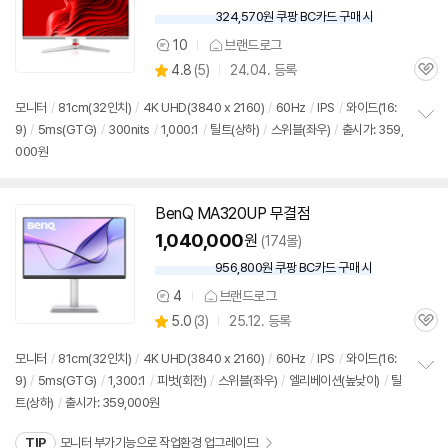
324,570원 쿠팡 BC카드 구매 시
와
우
10
브랜드로그
상
할
상
4.8
(
5)
24.04. 등록
품
인
관
별
의
가
품
심
점
견
모니터
/
81cm(32인치)
/
4K UHD(3840 x 2160)
/
60Hz
/
IPS
/
와이드(16:
리
9)
/
5ms(GTG)
/
300nits
/
1,000:1
/
틸트(상하)
/
스위블(좌우)
/
출시가: 359,
정
뷰
000원
보
펼
치
기
BenQ MA320UP 무결점
1,040,000
원
(174몰)
956,800원 쿠팡 BC카드 구매 시
와
우
4
브랜드로그
상
할
상
5.0
(
3)
25.12. 등록
품
인
관
별
의
가
품
심
점
견
모니터
/
81cm(32인치)
/
4K UHD(3840 x 2160)
/
60Hz
/
IPS
/
와이드(16:
리
9)
/
5ms(GTG)
/
1,300:1
/
피벗(회전)
/
스위블(좌우)
/
엘리베이션(높낮이)
/
틸
정
뷰
트(상하)
/
출시가: 359,000원
보
펼
치
TIP
모니터 부가기능으로 작업환경 업그레이드!