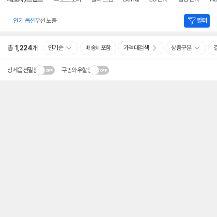
인기 옵션
우선 노출
필터
총
1,224
개
인기순
배송비포함
가격대검색
상품구분
상세옵션펼침
쿠팡와우할인