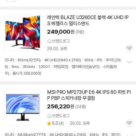
기
래안텍 BLAZE U3260CE 블랙 4K UHD IP
S 베젤리스 멀티스탠드
249,000
원
(9몰)
브랜드로그
26.03. 등록
관
심
모니터
/
80cm(32인치)
/
4K UHD(3840 x 2160)
/
60Hz
/
IPS
/
와이드(16:
9)
/
5ms
/
350nits
/
1,000:1
/
피벗(회전)
/
엘리베이션(높낮이)
/
스위블(좌
정
우)
/
출시가: 359,000원
보
펼
치
기
MSI PRO MP273UP E6 4K IPS 60 피벗 PI
P PBP 스피커내장 무결점
256,220
원
(24몰)
브랜드로그
상
5.0
(
4)
26.03. 등록
관
별
품
심
점
모니터
/
68.58cm(27인치)
/
4K UHD(3840 x 2160)
/
60Hz
/
IPS
/
와이드