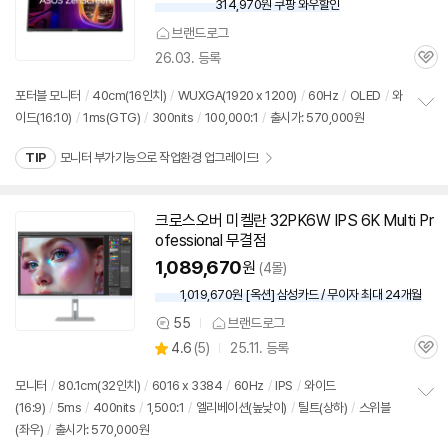
314,970원 쿠팡 와우할인
와
우
브랜드로그
할
26.03. 등록
인
관
가
심
포터블
모니터
/
40cm(16인치)
/
WUXGA(1920 x 1200)
/
60Hz
/
OLED
/
와
이드(16:10)
/
1ms(GTG)
/
300nits
/
100,000:1
/
출시가: 570,000원
정
보
TIP
모니터 부가기능으로 작업환경 업그레이드!
펼
치
기
크로스오버 미켈란 32PK6W IPS 6K Multi Pr
동
ofessional 무결점
영
상
1,089,670
원
(4몰)
1,019,670원 [옥션] 삼성카드 / 무이자 최대 24개월
55
브랜드로그
상
상
4.6
(
5)
25.11. 등록
품
관
별
의
품
심
점
견
모니터
/
80.1cm(32인치)
/
6016 x 3384
/
60Hz
/
IPS
/
와이드
리
(16:9)
/
5ms
/
400nits
/
1,500:1
/
엘리베이션(높낮이)
/
틸트(상하)
/
스위블
정
뷰
(좌우)
/
출시가: 570,000원
보