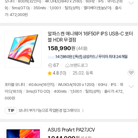
리
모니터
/
80cm(32인치)
/
4K UHD(3840 x 2160)
/
60Hz
/
IPS
/
와이드(16:
뷰
9)
/
5ms(GTG)
/
350nits
/
1,000:1
/
틸트(상하)
/
엘리베이션(높낮이)
/
출시
정
가: 472,000원
보
펼
치
기
알파스캔 애니웨어 16F50P IPS USB-C 포터
블 HDR 무결점
158,990
원
(44몰)
147,860원 [옥션] 삼성카드 / 무이자 최대 24개월
67
브랜드로그
상
상
4.8
(
10)
25.02. 등록
품
관
별
의
품
심
점
견
포터블
모니터
/
40.6cm(16인치)
/
WUXGA(1920 x 1200)
/
60Hz
/
IPS
/
와
리
이드(16:10)
/
3ms(GTG OD)
/
400nits
/
1,500:1
/
틸트(상하)
/
출시가: 472,
정
뷰
000원
보
펼
치
TIP
모니터 부가기능으로 작업환경 업그레이드!
기
ASUS ProArt PA27JCV