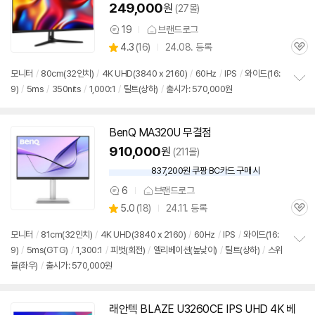
249,000
원
(27몰)
19
브랜드로그
상
상
4.3
(
16)
24.08. 등록
품
관
별
의
품
심
점
견
모니터
/
80cm(32인치)
/
4K UHD(3840 x 2160)
/
60Hz
/
IPS
/
와이드(16:
리
9)
/
5ms
/
350nits
/
1,000:1
/
틸트(상하)
/
출시가: 570,000원
정
뷰
보
펼
치
BenQ MA320U 무결점
기
910,000
원
(211몰)
837,200원 쿠팡 BC카드 구매 시
와
우
6
브랜드로그
상
할
상
5.0
(
18)
24.11. 등록
품
인
관
별
의
가
품
심
점
견
모니터
/
81cm(32인치)
/
4K UHD(3840 x 2160)
/
60Hz
/
IPS
/
와이드(16:
리
9)
/
5ms(GTG)
/
1,300:1
/
피벗(회전)
/
엘리베이션(높낮이)
/
틸트(상하)
/
스위
정
뷰
블(좌우)
/
출시가: 570,000원
보
펼
치
기
래안텍 BLAZE U3260CE IPS UHD 4K 베