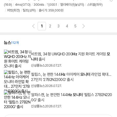
리
(16:9)
/
4ms(GTG)
/
300nits
/
1,000:1
/
엘리베이션(높낮이)
/
스위블(좌우)
정
뷰
/
피벗(회전)
/
틸트(상하)
/
출시가: 359,000원
보
펼
치
기
1
2
3
4
5
뉴스
112개
비트엠, 34형 UWQHD·200
Hz
지원 화이트 게이밍
모
니터
출시
신상품뉴스
2026.07.27.
필립스, 눈 편한 144
Hz
아이케어
모니터
라인업 확대…
27인치 ‘27B2N2200G’ 출시
신상품뉴스
2026.07.27.
알파스캔, 눈 편안한 144
Hz
모니터
‘필립스 27B2N220
0G’ 출시
신상품뉴스
2026.07.27.