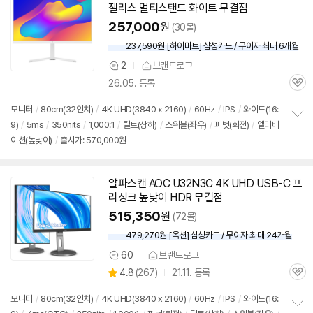
젤리스 멀티스탠드 화이트 무결점
257,000
원
(30몰)
237,590원 [하이마트] 삼성카드 / 무이자 최대 6개월
2
브랜드로그
상
26.05. 등록
품
관
의
심
견
모니터
/
80cm(32인치)
/
4K UHD(3840 x 2160)
/
60Hz
/
IPS
/
와이드(16:
9)
/
5ms
/
350nits
/
1,000:1
/
틸트(상하)
/
스위블(좌우)
/
피벗(회전)
/
엘리베
정
이션(높낮이)
/
출시가: 570,000원
보
펼
치
기
알파스캔 AOC U32N3C 4K UHD USB-C 프
리싱크 높낮이 HDR 무결점
515,350
원
(72몰)
479,270원 [옥션] 삼성카드 / 무이자 최대 24개월
60
브랜드로그
상
상
4.8
(
267)
21.11. 등록
품
관
별
의
품
심
점
견
모니터
/
80cm(32인치)
/
4K UHD(3840 x 2160)
/
60Hz
/
IPS
/
와이드(16:
리