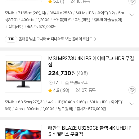
상
5.0
(
1)
24.10. 등록
품
관
별
의
품
심
점
견
모니터
/
71.65cm(28인치)
/
3840 x 2560
/
60Hz
/
IPS
/
와이드(3:2)
/
5m
리
s(GTG)
/
400nits
/
1,200:1
/
스위블(좌우)
/
피벗(회전)
/
엘리베이션(높낮이)
정
뷰
/
틸트(상하)
/
출시가: 570,000원
보
펼
치
TIP
올해를 빛낸 모니터★ 다나와로 보는 올해의 트렌드
기
MSI MP273U 4K IPS 아이에르고 HDR 무결
점
224,730
원
(48몰)
17
브랜드로그
상
상
4.9
(
193)
24.07. 등록
품
관
별
의
품
심
점
견
모니터
/
68.5cm(27인치)
/
4K UHD(3840 x 2160)
/
60Hz
/
IPS
/
와이드(1
리
6:9)
/
4ms
/
300nits
/
1,000:1
/
틸트(상하)
/
출시가: 570,000원
정
뷰
보
펼
치
래안텍 BLAZE U3260CE 블랙 4K UHD IP
기
S 베젤리스 무결점