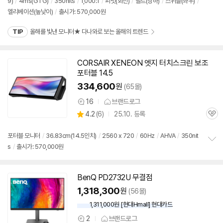
9)
/
4ms(GTG)
/
350nits
/
1,000:1
/
피벗(회전)
/
틸트(상하)
/
스위블(좌우)
/
정
뷰
엘리베이션(높낮이)
/
출시가: 570,000원
보
펼
치
TIP
올해를 빛낸 모니터★ 다나와로 보는 올해의 트렌드
기
CORSAIR XENEON 엣지 터치스크린 보조
포터블 14.5
334,600
원
(65몰)
16
브랜드로그
상
상
4.2
(
6)
25.10. 등록
품
관
별
의
품
심
점
견
리
포터블
모니터
/
36.83cm(14.5인치)
/
2560 x 720
/
60Hz
/
AHVA
/
350nit
뷰
s
/
출시가: 570,000원
정
보
펼
치
BenQ PD2732U 무결점
기
1,318,300
원
(56몰)
1,311,000원 [현대Hmall] 현대카드
2
브랜드로그
상