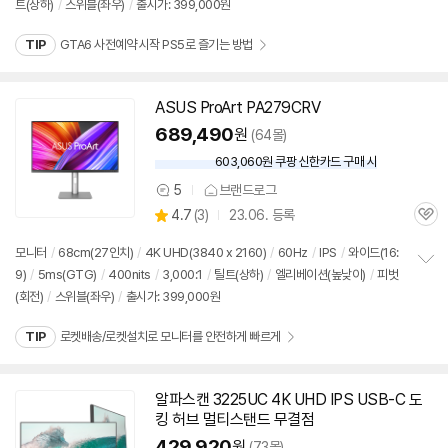
트(상하)
/
스위블(좌우)
/
출시가: 399,000원
보
펼
치
TIP
GTA6 사전예약 시작 PS5로 즐기는 방법
기
ASUS ProArt PA279CRV
689,490
원
(64몰)
603,060원 쿠팡 신한카드 구매 시
와
우
5
브랜드로그
상
할
상
4.7
(
3)
23.06. 등록
품
인
관
별
의
가
품
심
점
견
모니터
/
68cm(27인치)
/
4K UHD(3840 x 2160)
/
60Hz
/
IPS
/
와이드(16:
리
9)
/
5ms(GTG)
/
400nits
/
3,000:1
/
틸트(상하)
/
엘리베이션(높낮이)
/
피벗
정
뷰
(회전)
/
스위블(좌우)
/
출시가: 399,000원
보
펼
치
TIP
로켓배송/로켓설치로 모니터를 안전하게 빠르게
기
알파스캔 3225UC 4K UHD IPS USB-C 도
킹 허브 멀티스탠드 무결점
429,920
원
(73몰)