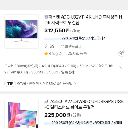
알파스캔 AOC U32V11 4K UHD 프리싱크 H
DR 시력보호 무결점
312,550
원
(75몰)
290,670원 쿠팡 BC카드 구매 시
와
우
89
브랜드로그
상
할
상
4.8
(
32)
25.09. 등록
품
인
관
별
의
가
품
심
점
견
리
모니터
/
80cm(32인치)
/
4K UHD(3840 x 2160)
/
60Hz
/
VA
/
와이드(16:
뷰
9)
/
4ms(GTG)
/
300nits
/
3,500:1
/
틸트(상하)
정
보
TIP
GTA6 사전예약 시작 PS5로 즐기는 방법
펼
치
기
크로스오버 A27USW950 UHD4K-iPS USB
-C 멀티스탠드 화이트 무결점
225,000
원
(32몰)
209,250원 [G마켓] 삼성카드 / 무이자 최대 24개월