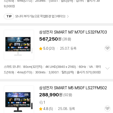
드(16:9)
/
4ms(GTG)
/
250nits
/
1,000:1
/
틸트(상하)
/
접이식
/
출시가: 39
정
9,000원
보
펼
치
TIP
모니터 부가기능으로 작업환경 업그레이드!
기
삼성전자 SMART M7 M70F LS32FM703
567,250
원
(28몰)
상
5.0
(
20)
25.07. 등록
관
별
품
심
점
리
뷰
스마트
모니터
/
80cm(32인치)
/
4K UHD(3840 x 2160)
/
60Hz
/
VA
/
와이
드(16:9)
/
4ms(GTG)
/
300nits
/
3,000:1
/
틸트(상하)
/
출시가: 570,000원
정
보
펼
세부정보 열기/접기
치
삼성전자 SMART M5 M50F LS27FM502
기
288,990
원
(92몰)
1
상
상
4.8
(
5)
25.08. 등록
품
관
별