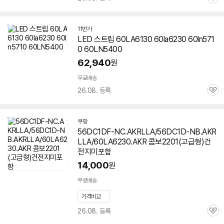
관
심
11번가
LED 스트립 60LA6130
60la6230
60ln571
0 60LN5400
62,940
원
무료배송
26.08. 등록
관
심
쿠팡
56DC1DF-NC.AKRLLA/56DC1D-NB.AKR
LLA/60LA6230.AKR 콤보2201(고급형)건
전지미포함
14,000
원
무료배송
가격비교
26.08. 등록
관
심