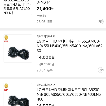
0-NB 1개
21,400
원
무료배송
26.06. 등록
관
심
에이치제이씨씨오
네
LG 울트라HD 모니터 파워코드 55LA7400-
이
NB/ 55LN5400/ 55LN5400-NA/
60LA62
버
페
30
이
14,000
원
배송비 2,500원
26.04. 등록
관
심
에이치제이씨씨오
네
LG 울트라HD 모니터 파워코드 60LA6230-
이
NB/ 60LA6250/ 60LA6250-NB/ 60LN5
버
페
400
이
14,000
원