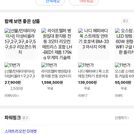
만족해요
아쉬워요
함께 보면 좋은 상품
광고
[선물/인테리어/이사]
라이프헬퍼 병원침대
나디 해피바디 목 스트
오스람 스마트 
아성비올라 1구,2구,3
환자용 전동 3모터 리
레칭 안마기 호호넥 B
등 거실등 6
구,4구,5구,6구 리모
모컨 매트리스 포함 L
M-333 마사지 어깨
리모컨 WIFI
27,900
1,598,500
139,000
55,000
원
원
원
원
콘스위치
H-BED1 제품 179kg
호환 플리커
2,500원
무료
무료
무료
무게의 기술력 침대
리뷰
999+
리뷰
17
리뷰
5
파워링크
광고
신청하기
스마트리모컨 G마켓