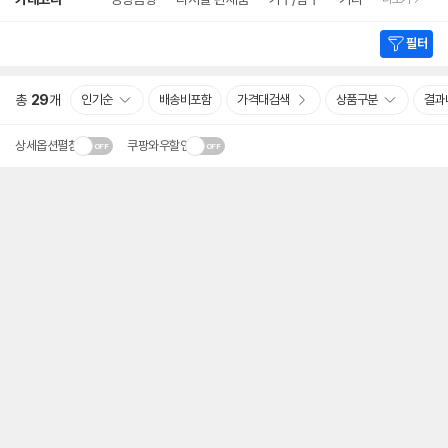
세
검
색
필터
총
29
개
인기순
배송비포함
가격대검색
상품구분
결과
상세옵션펼침
쿠팡와우할인