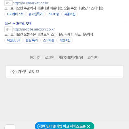
http://m.gmarket.co.kr
광고
스마트리모컨 주말까지 매일매일 빠른배송, 오늘 주문 내일도착 스타배송
G마켓베스트
슈퍼딜특가
스타배송
꼭멤버십
옥션 스마트리모컨
http://mobile.auction.co.kr
광고
스마트리모컨 오늘주문 내일 도착 스타배송! 무제한 무료배송까지
옥션BEST
올킬 특가
스타배송
꼭멤버십
PC버전
로그인
개인정보처리방침
고객센터
(주) 커넥트웨이브
인터넷 가입 비교 서비스 오픈
NEW
닫기