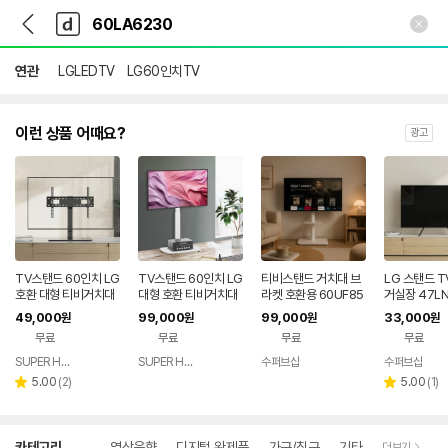
뒤
다
본문 바로가기
다
로
나
나
가
와
와
기
메
연관
LGLEDTV
LG60인치TV
인
이런 상품 어때요?
광고
TV스탠드 60인치 LG
TV스탠드 60인치 LG
티비스탠드 거치대 브
LG 스탠드 T
호환 대형 티비거치대
대형 호환 티비거치대
라켓 호환용 60UF85
거실장 47LN
60LB5200 60LA8
60LB5200 60LA8
70 UN46F7500AF
47LP560H
49,000
99,000
99,000
33,000
원
원
원
원
세부정보 열기/접기
600 60LA7400 60
600 60LA7400 60
UN60JU7000F 60
900 55LA7
무료
무료
무료
무료
LA6250 60LA623
LA6250 60LA623
LA6230 60UH680
LA8600 5
0
0
0
0 60LA62
SUPER HERO
SUPER HERO
수퍼브샵
수퍼브샵
네이버
네이버
네이버
네
품
리
페이
페이
페이
리
페
5.00
(
2
)
5.00
(
1
)
별
별
뷰
뷰
점
점
수
수
상
카테고리
영상음향
디지털 완제품
가구/침구
기타
더보기