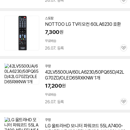
26.07. 등록
관
심
스토팜
네
NOTTOO LG TV리모컨
60LA6230
호환
이
버
7,300
원
페
이
무료배송
26.07. 등록
관
심
쿠팡
42LV5500UA/60LA6230/50PQ65D/42L
G70ZD/OLED65RXKNW 1개
17,200
원
무료배송
26.07. 등록
관
심
쿠팡
LG 울트라HD 모니터 파워코드 55LA7400-