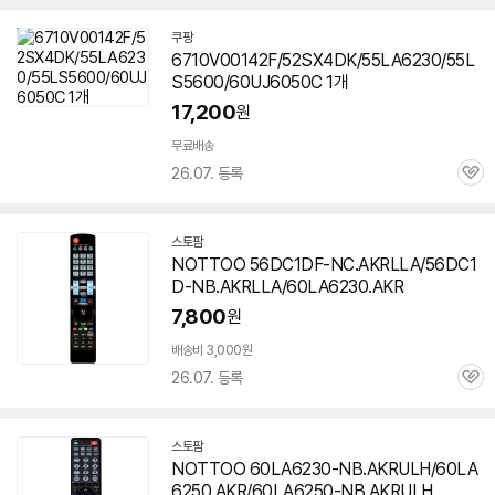
쿠팡
6710V00142F/52SX4DK/55LA6230/55L
S5600/60UJ6050C 1개
17,200
원
무료배송
26.07. 등록
관
심
스토팜
네
NOTTOO 56DC1DF-NC.AKRLLA/56DC1
이
D-NB.AKRLLA/60LA6230.AKR
버
페
7,800
원
이
배송비 3,000원
26.07. 등록
관
심
스토팜
네
NOTTOO 60LA6230-NB.AKRULH/60LA
이
6250.AKR/60LA6250-NB.AKRULH
버