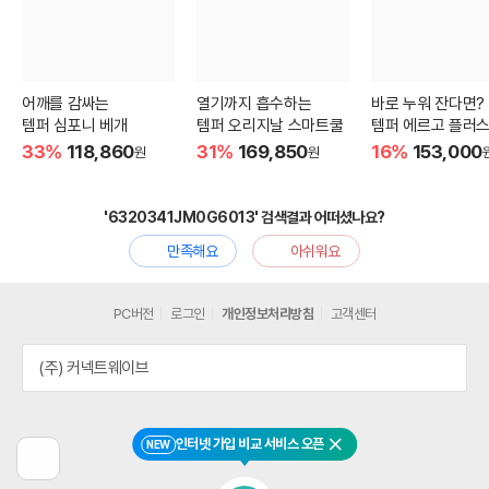
어깨를 감싸는
열기까지 흡수하는
바로 누워 잔다면?
템퍼 심포니 베개
템퍼 오리지날 스마트쿨
템퍼 에르고 플러스
33%
118,860
31%
169,850
16%
153,000
원
원
'6320341JM0G6013' 검색결과 어떠셨나요?
만족해요
아쉬워요
PC버전
로그인
개인정보처리방침
고객센터
(주) 커넥트웨이브
인터넷 가입 비교 서비스 오픈
NEW
닫기
이
전