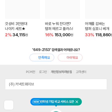
갓성비 3만원대
바로 누워 잔다면?
어깨를 감싸는
나이키 세트★
템퍼 에르고 플러스!
템퍼 심포니 베개
2%
34,115
16%
153,000
33%
118,860
원
원
'649-2153' 검색결과 어떠셨나요?
만족해요
아쉬워요
PC버전
로그인
개인정보처리방침
고객센터
(주) 커넥트웨이브
인터넷 가입 비교 서비스 오픈
NEW
닫기
이
전