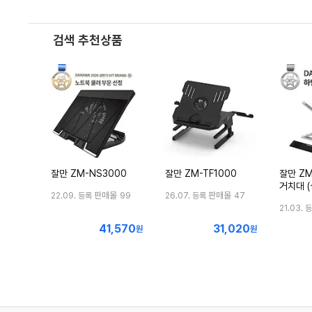
검색 추천상품
잘만 ZM-NS3000
잘만 ZM-TF1000
잘만 ZM
거치대 (
판매몰
판매몰
22.09. 등록
99
26.07. 등록
47
21.03. 
41,570
31,020
최
최
원
원
저
저
가
가