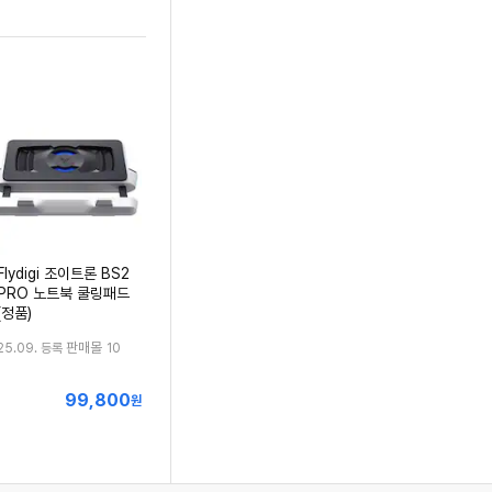
Flydigi 조이트론 BS2
PRO 노트북 쿨링패드
(정품)
판매몰
25.09. 등록
10
99,800
최
원
저
가