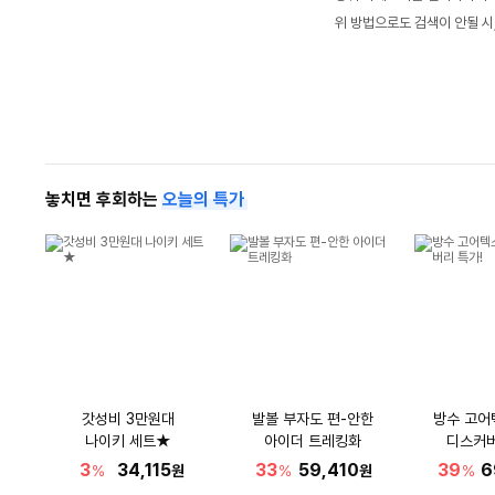
위 방법으로도 검색이 안될 시
놓치면 후회하는
오늘의 특가
갓성비 3만원대
발볼 부자도 편-안한
방수 고어
나이키 세트★
아이더 트레킹화
디스커버
3
34,115
33
59,410
39
6
%
원
%
원
%