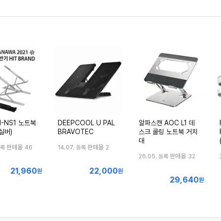
-NS1 노트북
DEEPCOOL U PAL
알파스캔 AOC L1 데
실버)
BRAVOTEC
스크 쿨링 노트북 거치
대
판매몰
판매몰
등록
46
14.07. 등록
2
판매몰
26.05. 등록
32
21,960
22,000
최
최
원
원
29,640
최
저
저
원
저
가
가
가