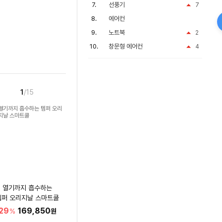
선풍기
7
에어컨
노트북
2
창문형 에어컨
4
1
/15
열기까지 흡수하는
템퍼 오리지날 스마트쿨
29
169,850
%
원