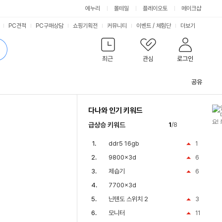
에누리
몰테일
플레이오토
메이크샵
PC견적
PC구매상담
쇼핑기획전
커뮤니티
이벤트
/
체험단
더보기
최근
관심
로그인
공유
관
련
다나와 인기 키워드
컨
텐
급상승 키워드
1
/8
츠
ddr5 16gb
1
9800x3d
6
제습기
6
7700x3d
닌텐도 스위치 2
3
모니터
11