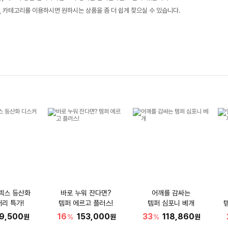
, 카테고리를 이용하시면 원하시는 상품을 좀 더 쉽게 찾으실 수 있습니다.
텍스 등산화
바로 누워 잔다면?
어깨를 감싸는
리 특가!
템퍼 에르고 플러스!
템퍼 심포니 베개
9,500
16
153,000
33
118,860
원
%
원
%
원