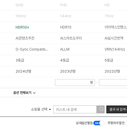
QHD
FHD
HD
165Hz
144Hz
75Hz
HDR10+
HDR10
아이맥스인핸스
AI콘텐츠추천
AI스마트도우미
AI실시간번역
G-Sync Compatible
ALLM
VRR(144Hz)
3등급
4등급
5등급
2024년형
2023년형
2022년형
원
~
옵션 전체보기
쇼핑몰 선택
결과 내 검색
상세옵션펼침
쿠팡와우할인