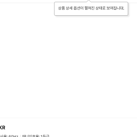
상품 상세 옵션이 펼쳐진 상태로 보여집니다.
KR
사율
:
60Hz
/
에너지효율
:
1등급