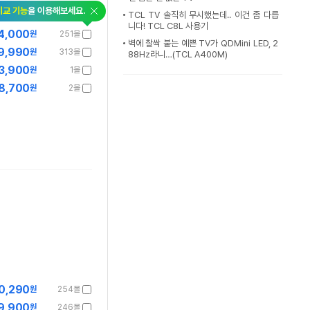
비교 기능
을 이용해보세요.
TCL TV 솔직히 무시했는데.. 이건 좀 다릅
니다! TCL C8L 사용기
4,000
원
251몰
벽에 찰싹 붙는 예쁜 TV가 QDMini LED, 2
9,990
원
313몰
88Hz라니…(TCL A400M)
3,900
원
1몰
8,700
원
2몰
0,290
원
254몰
9,900
원
246몰