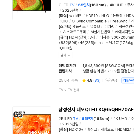
OLED
TV
/
65인치
(163cm)
/
4K UHD
/
주사
/
2025년형
/
[화질]
돌비비전
/
HDR10
/
HLG
/
톤매핑
/
HDM
HGIG
/
G-Sync Compatible
/
FreeSync
/
[스마트]
넷플릭스
/
유튜브
/
미러링
/
AI음성인
/
AI스마트도우미
/
AI실시간번역
/
AI에너지절
[규격]
HDMI(전체)
:
3개
/
베사홀
: 300x200m
x832(896)x46(235)mm
/
무게
: 17.1(17.3)kg
0,000원
닫기
혜택 최저가
1,843,390원 [SSG.COM] 현
관련기사
25.04. 등록
4.8
(
83
)
관심
대량구
관심상품
상
TV
>
TV 전체
품
분
류
삼성전자 네오QLED KQ65QNH70AF
미니LED
TV
/
65인치
(163cm)
/
4K UHD
/
주
/
2026년형
/
[화질]
HDR10+
/
휴싱크
/
게임모드
/
HDMI2.1
/