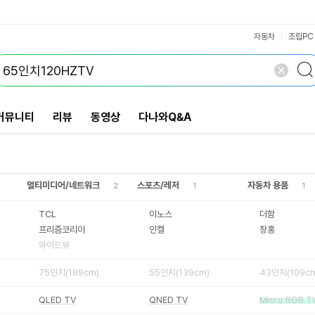
43인치(109cm)
85인치(215cm)
75인치(189cm)
55인치(139cm)
Micro RGB TV
VS검색
이스트라
와이드뷰
개 담김
144Hz
165Hz
큐빅스
75Hz
QHD
FHD
삭제
검색
닫기
닫기
HD
자동차
조립PC
커뮤니티
리뷰
동영상
다나와Q&A
멀티미디어/네트워크
스포츠/레저
자동차 용품
2
1
1
TCL
이노스
더함
프리즘코리아
인켈
창홍
와이드뷰
75인치(189cm)
55인치(139cm)
43인치(109cm
QLED TV
QNED TV
Micro RGB T