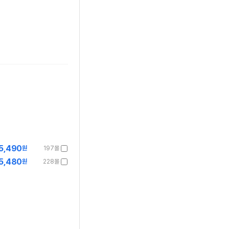
5,490
원
197몰
5,480
원
228몰