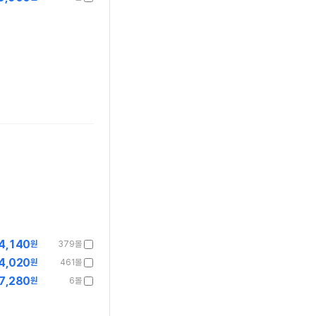
4,140
원
379몰
4,020
원
461몰
7,280
원
6몰