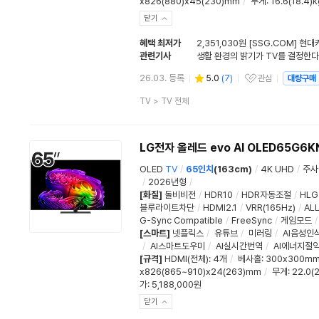
x826(880)x45(230)mm
/
무게
: 16.6(18.4)k
닫기
혜택 최저가
2,351,030원 [SSG.COM] 현
관련기사
26.03. 등록
5.0
(
7
)
관심
대량구매
관심상품
상
TV
>
TV 전체
품
분
류
LG전자 올레드 evo AI OLED65G6K
OLED
TV
/
65인치
(163cm)
/
4K UHD
/
주사
/
2026년형
/
[화질]
돌비비전
/
HDR10
/
HDR자동조절
/
HLG
블루라이트차단
/
HDMI2.1
/
VRR(165Hz)
/
AL
G-Sync Compatible
/
FreeSync
/
게임모드
/
[스마트]
넷플릭스
/
유튜브
/
미러링
/
AI음성인
/
AI스마트도우미
/
AI실시간번역
/
AI에너지절
[규격]
HDMI(전체)
:
4개
/
베사홀
: 300x300m
x826(865~910)x24(263)mm
/
무게
: 22.0(
가: 5,188,000원
닫기