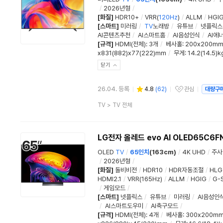
/
2026년형
/
[화질]
HDR10+
/
VRR(
120Hz
)
/
ALLM
/
HGI
[스마트]
미러링
/
TV
노래방
/
유튜브
/
넷플릭스
AI콘텐츠추천
/
AI스마트홈
/
AI음성인식
/
AI에
[규격]
HDMI(전체)
:
3개
/
베사홀
: 200x200m
x831(882)x77(222)mm
/
무게
: 14.2(14.5)k
닫기
26.04. 등록
4.8
(
62
)
관심
대량구
관심상품
상
TV
>
TV 전체
품
분
류
LG전자 올레드 evo AI OLED65C6F
OLED
TV
/
65인치
(163cm)
/
4K UHD
/
주사
/
2026년형
/
[화질]
돌비비전
/
HDR10
/
HDR자동조절
/
HLG
HDMI2.1
/
VRR(165Hz)
/
ALLM
/
HGIG
/
G-S
/
게임모드
/
[스마트]
넷플릭스
/
유튜브
/
미러링
/
AI음성인
/
AI스마트도우미
/
AI축구모드
/
[규격]
HDMI(전체)
:
4개
/
베사홀
: 300x200m