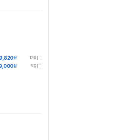
9,820
원
12몰
9,000
원
6몰