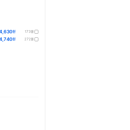
4,630
원
173몰
4,740
원
272몰