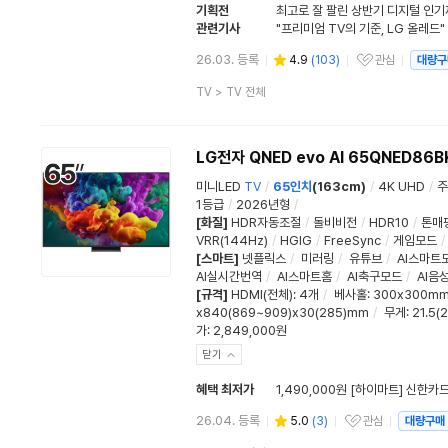
기획전
최고로 잘 팔린 상반기 디지털 인
관련기사
26.03. 등록
4.9
(
103
)
관심
대량구
관심상품
상
TV
>
TV 전체
품
분
류
LG전자 QNED evo AI 65QNED86B
미니LED
TV
/
65인치
(163cm)
/
4K UHD
/
주
1등급
/
2026년형
/
[화질]
HDR자동조절
/
돌비비전
/
HDR10
/
톤매
VRR(144Hz)
/
HGIG
/
FreeSync
/
게임모드
/
[스마트]
넷플릭스
/
미러링
/
유튜브
/
AI스마트
AI실시간번역
/
AI스마트홈
/
AI축구모드
/
AI음
[규격]
HDMI(전체)
:
4개
/
베사홀
: 300x300m
x840(869~909)x30(285)mm
/
무게
: 21.5(
가: 2,849,000원
닫기
혜택 최저가
1,490,000원 [하이마트] 신한카
26.04. 등록
5.0
(
3
)
관심
대량구매
관심상품