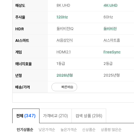
8K UHD
4K UHD
해상도
120Hz
60Hz
주사율
돌비비전IQ
돌비비전
HDR
AI음성인식
AI스마트홈
AI스마트
HDMI2.1
FreeSync
게임
1등급
2등급
에너지효율
2026년형
2025년형
년형
배송/가격
빠른배송
전체
(347)
가격비교
(210)
검색 상품
(298)
인기상품순
낮은가격순
높은가격순
신상품순
상품평 많은순