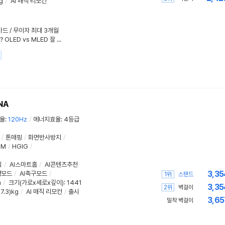
g
/
AI 매직 리모컨
대카드 / 무이자 최대 3개월
생활 환경의 밝기가 TV를 결정한다? OLED vs MLED 잘 선택하는 법
NA
율
:
120Hz
/
에너지효율
:
4등급
/
톤매핑
/
화면반사방지
/
LM
/
HGIG
/
식
/
AI스마트홈
/
AI콘텐츠추천
3,35
약모드
/
AI축구모드
/
1위
스탠드
m
/
크기(가로x세로x깊이)
: 1441
3,35
2위
벽걸이
27.3)kg
/
AI 매직 리모컨
/
출시
3,65
밀착 벽걸이