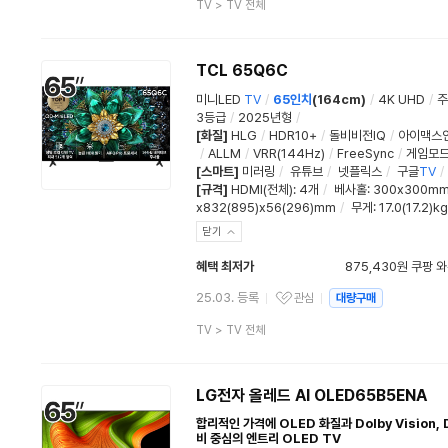
상
TV
>
TV 전체
품
분
류
TCL 65Q6C
미니LED
TV
/
65인치
(164cm)
/
4K UHD
/
주
3등급
/
2025년형
/
[화질]
HLG
/
HDR10+
/
돌비비전IQ
/
아이맥스
/
ALLM
/
VRR(144Hz)
/
FreeSync
/
게임모
[스마트]
미러링
/
유튜브
/
넷플릭스
/
구글
TV
/
[규격]
HDMI(전체)
:
4개
/
베사홀
: 300x300m
x832(895)x56(296)mm
/
무게
: 17.0(17.2)kg
닫기
혜택 최저가
875,430원 쿠팡 
25.03. 등록
관심
대량구매
관심상품
상
TV
>
TV 전체
품
분
류
LG전자 올레드 AI OLED65B5ENA
합리적인 가격에 OLED 화질과 Dolby Vision,
비 중심의 엔트리 OLED TV