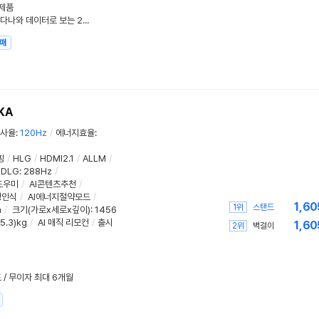
기제품
"프리미엄 TV의 기준, LG 올레드" 다나와 데이터로 보는 2026 TV 구매가이드
매
KA
사율
:
120Hz
/
에너지효율
:
핑
/
HLG
/
HDMI2.1
/
ALLM
/
DLG
:
288Hz
/
도우미
/
AI콘텐츠추천
/
성인식
/
AI에너지절약모드
/
1,60
1위
스탠드
m
/
크기(가로x세로x깊이)
: 1456
25.3)kg
/
AI 매직 리모컨
/
출시
1,60
2위
벽걸이
드 / 무이자 최대 6개월