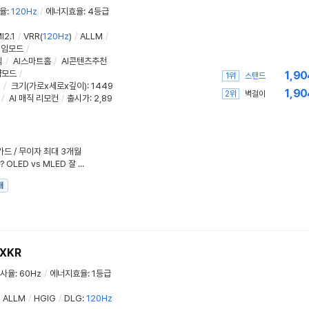
율
:
120Hz
/
에너지효율
:
4등급
I2.1
/
VRR(
120Hz
)
/
ALLM
/
게임모드
/
식
/
AI스마트홈
/
AI콘텐츠추천
약모드
/
1,90
1위
스탠드
m
/
크기(가로x세로x깊이)
: 1449
1,90
2위
벽걸이
/
AI 매직 리모컨
/
출시가: 2,89
대카드 / 무이자 최대 3개월
생활 환경의 밝기가 TV를 결정한다? OLED vs MLED 잘 선택하는 법
매
XKR
사율
:
60Hz
/
에너지효율
:
1등급
ALLM
/
HGIG
/
DLG
:
120Hz