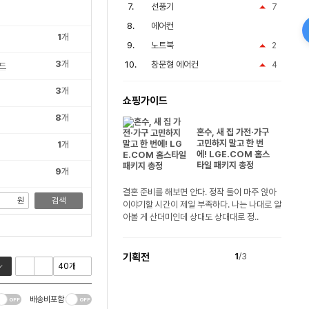
선풍기
7
에어컨
1
개
노트북
2
3
개
창문형 에어컨
4
드
3
개
쇼핑가이드
8
개
혼수, 새 집 가전·가구
고민하지 말고 한 번
1
개
에! LGE.COM 홈스
타일 패키지 총정
9
개
결혼 준비를 해보면 안다. 정작 둘이 마주 앉아
원
검색
이야기할 시간이 제일 부족하다. 나는 나대로 알
아볼 게 산더미인데 상대도 상대대로 정..
기획전
1
/3
배송비포함