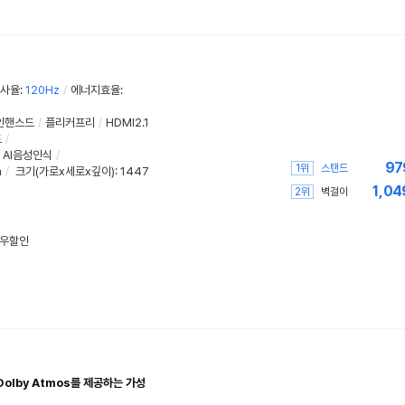
사율
:
120Hz
/
에너지효율
:
인핸스드
/
플리커프리
/
HDMI2.1
드
/
AI음성인식
/
97
1위
스탠드
m
/
크기(가로x세로x깊이)
: 1447
1,04
2위
벽걸이
와우할인
 Dolby Atmos를 제공하는 가성