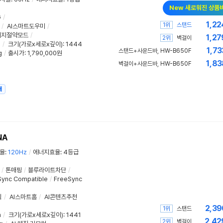
New 새로워진 상품
G
/
1,22
1위
스탠드
/
AI스마트도우미
/
너지절약모드
/
1,27
2위
벽걸이
m
/
크기(가로x세로x깊이)
: 1444
1,73
스탠드+사운드바, HW-B650F
g
/
출시가: 1,790,000원
1,83
벽걸이+사운드바, HW-B650F
매
NA
율
:
120Hz
/
에너지효율
:
4등급
/
톤매핑
/
블루라이트차단
/
ync Compatible
/
FreeSync
식
/
AI스마트홈
/
AI콘텐츠추천
2,39
1위
스탠드
m
/
크기(가로x세로x깊이)
: 1441
2,42
2위
벽걸이