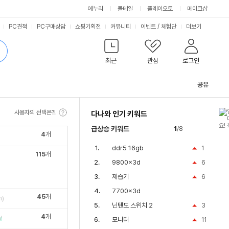
싫어요
좋아요
에누리
몰테일
플레이오토
메이크샵
PC견적
PC구매상담
쇼핑기획전
커뮤니티
이벤트
/
체험단
더보기
최근
관심
로그인
공유
관
련
사용자의 선택은?!
다나와 인기 키워드
컨
텐
급상승 키워드
1
/8
츠
4
개
ddr5 16gb
1
115
개
9800x3d
6
제습기
6
7700x3d
45
개
)
닌텐도 스위치 2
3
4
개
V
모니터
11