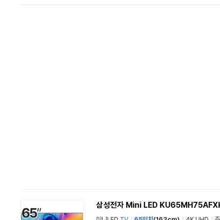
삼성전자 Mini LED KU65MH75AFX
미니LED
TV
/
65인치
(163cm)
/
4K UHD
/
주