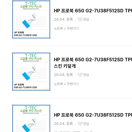
HP 프로북 650 G2-7U38F512SD 
26.04. 등록
관심
관심상품
상
노트북
>
주변기기
품
분
류
HP 프로북 650 G2-7U38F512SD
스킨 키덮개
26.04. 등록
관심
관심상품
상
노트북
>
주변기기
품
분
류
HP 프로북 650 G2-7U38F512SD 
26.04. 등록
관심
관심상품