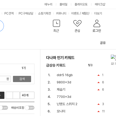
싫어요
좋아요
에누리
몰테일
플레이오토
메이크샵
PC견적
PC구매상담
쇼핑기획전
커뮤니티
이벤트
/
체험단
더보기
최근
관심
로그인
공유
관
련
다나와 인기 키워드
컨
텐
급상승 키워드
1
/8
츠
1
개
ddr5 16gb
1
원
검색
9800x3d
6
제습기
6
7700x3d
닌텐도 스위치 2
3
배송비포함
모니터
11