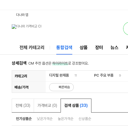
650G2-7U38F512SD : 다나와 통합검색
검색될 최소 가격 입력
검색될 최대 가격 입력
서비스
다나와 앱
전체 카테고리
통합검색
상품
장터
뉴스
상세검색
CM 추천 옵션은
하이라이트
로 강조했어요.
디지털 완제품
PC 주요 부품
11
9
카테고리
배송/가격
빠른배송
전체
(33)
가격비교
(0)
검색 상품
(33)
인기상품순
낮은가격순
높은가격순
신상품순