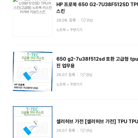
HP 프로북 650 G2-7U38F512SD
스킨
26.08. 등록
관심
관심상품
상
노트북
>
주변기기
품
분
류
650 g2-7u38f512sd 호환 고급형 t
진 업무용
26.07. 등록
관심
관심상품
상
노트북
>
주변기기
품
분
류
셀러허브 가전 [셀러허브 가전] TPU TPU
26.07. 등록
관심
관심상품