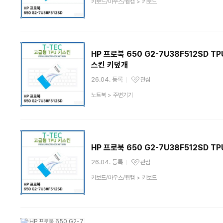
상
키보드/마우스/웹캠
>
키보드
품
분
류
HP 프로북 650 G2-7U38F512SD
스킨 키덮개
26.04. 등록
관심
관심상품
상
노트북
>
주변기기
품
분
류
HP 프로북 650 G2-7U38F512SD 
26.04. 등록
관심
관심상품
상
키보드/마우스/웹캠
>
키보드
품
분
류