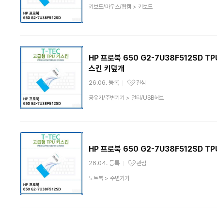
상
키보드/마우스/웹캠
>
키보드
품
분
류
HP 프로북 650 G2-7U38F512SD
스킨 키덮개
26.06. 등록
관심
관심상품
상
공유기/주변기기
>
멀티/USB허브
품
분
류
HP 프로북 650 G2-7U38F512SD 
26.04. 등록
관심
관심상품
상
노트북
>
주변기기
품
분
류