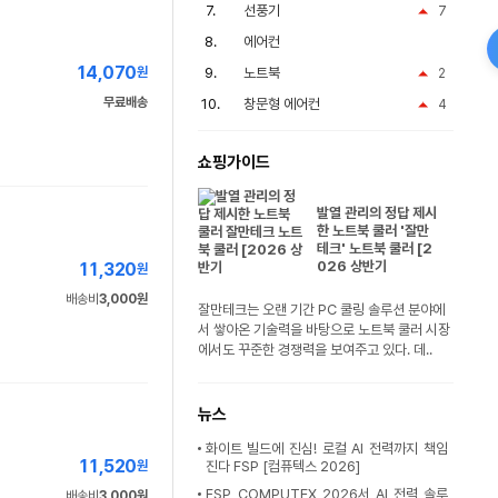
선풍기
7
에어컨
14,070
원
노트북
2
무료배송
창문형 에어컨
4
쇼핑가이드
발열 관리의 정답 제시
한 노트북 쿨러 '잘만
테크' 노트북 쿨러 [2
026 상반기
11,320
원
배송비
3,000원
잘만테크는 오랜 기간 PC 쿨링 솔루션 분야에
서 쌓아온 기술력을 바탕으로 노트북 쿨러 시장
에서도 꾸준한 경쟁력을 보여주고 있다. 데..
뉴스
화이트 빌드에 진심! 로컬 AI 전력까지 책임
11,520
원
진다 FSP [컴퓨텍스 2026]
FSP, COMPUTEX 2026서 AI 전력 솔루
배송비
3,000원