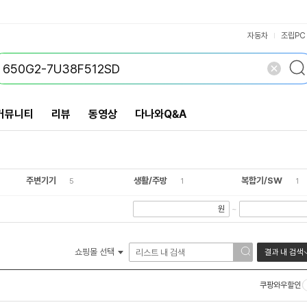
VS검색
개 담김
삭제
검색
자동차
조립PC
커뮤니티
리뷰
동영상
다나와Q&A
주변기기
생활/주방
복합기/SW
5
1
1
원
~
쇼핑몰 선택
결과 내 검색
쿠팡와우할인