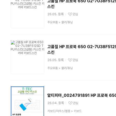
고품질 HP 프로북 650 G2-7U38F5
스킨
26.05. 등록
관심
관심상품
상
주요부품
>
쿨러/튜닝
품
분
류
고품질 HP 프로북 650 G2-7U38F5
스킨
26.05. 등록
관심
관심상품
상
주요부품
>
쿨러/튜닝
품
분
류
알티피아_0024791891 HP 프로북 65
26.04. 등록
관심
관심상품
상
키보드/마우스/웹캠
>
키보드
품