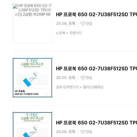
HP 프로북 650 G2-7U38F512SD 
26.08. 등록
관심
관심상품
상
노트북
>
주변기기
품
분
류
HP 프로북 650 G2-7U38F512SD 
26.06. 등록
관심
관심상품
상
공유기/주변기기
>
멀티/USB허브
품
분
류
HP 프로북 650 G2-7U38F512SD 
26.06. 등록
관심
관심상품