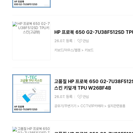
HP 프로북 650 G2-7U38F512SD 
26.07. 등록
관심
관심상품
상
키보드/마우스/웹캠
>
키보드
품
분
류
고품질 HP 프로북 650 G2-7U38F5
스킨 키덮개 TPU W26BF4B
26.07. 등록
관심
관심상품
상
공유기/주변기기
>
CCTV/IP카메라
>
설치관련용품
품
분
류