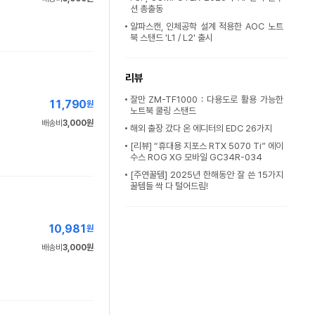
션 총출동
알파스캔, 인체공학 설계 적용한 AOC 노트
북 스탠드 'L1 / L2' 출시
리뷰
잘만 ZM-TF1000 : 다용도로 활용 가능한
11,790
원
노트북 쿨링 스탠드
배송비
3,000원
해외 출장 갔다 온 에디터의 EDC 26가지
[리뷰] “휴대용 지포스 RTX 5070 Ti” 에이
수스 ROG XG 모바일 GC34R-034
[주연꿀템] 2025년 한해동안 잘 쓴 15가지
꿀템들 싹 다 털어드림!
10,981
원
배송비
3,000원