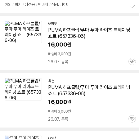
점
리
하의
/
바지
/
남성용
/
반바지
/
색상: 네이비
뷰
정
보
G마켓
펼
PUMA 하프클럽/푸마 푸마 라이즈 트레이닝
치
기
쇼트 (
657336-06
)
16,000
원
배송비 3,000원
26.07. 등록
관
심
옥션
PUMA 하프클럽/푸마 푸마 라이즈 트레이닝
쇼트 (
657336-06
)
16,000
원
배송비 3,000원
26.07. 등록
관
심
GS샵