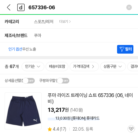
뒤
다
본문 바로가기
다
로
나
나
가
와
와
상
기
메
카테고리
스포츠/레저
더보기
세
인
검
색
제조사/브랜드
푸마
인기 옵션
우선 노출
필터
총
67
개
인기순
배송비포함
가격대검색
상품구분
결과
상세옵션펼침
쿠팡와우할인
설치 환경·지역에 따라
푸마 라이즈 트레이닝 쇼트 657336 (06, 네이
닫
배송·설치비가 달라집니다.
비)
기
13,217
원
(140몰)
13,030원 [롯데ON] 롯데카드
상
4.4
(
17)
22.05. 등록
관
별
품
심