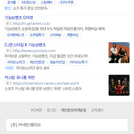
공식몰
26SS신상
스윔웨어
~50%쿠폰
할인
쇼츠 특가 장당 2만원대~
기능성팬츠 G마켓
http://m.gmarket.co.kr
광고
기능성팬츠 쇼핑에 집중! 최대 5% 적립에 무료반품까지, 꼭멤버십 혜택
G마켓베스트
슈퍼딜특가
스타배송
꼭멤버십
CJ온스타일 X 기능성팬츠
네이버페이
http://www.cjonstyle.com
광고
라이브로 쇼핑하는 기능성팬츠, 지금 필요한 순간 바로도착!
라이브쇼위크
패션전문관
방송라인업
라이브쇼특가
이벤트
라이브쇼위크 8/3-8/9
커스텀 유니폼 위런
네이버페이 플러스
https://smartstore.naver.com/werun24
광고
스포츠 커스텀 유니폼 전문 브랜드 '위런' 스마트스토어
PC버전
로그인
개인정보처리방침
고객센터
(주) 커넥트웨이브