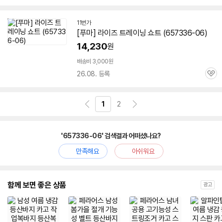
심
11번가
[푸마] 라이즈 트레이닝 쇼트 (
657336-06
)
14,230
원
배송비 3,000원
26.08. 등록
관
심
1
2
'657336-06' 검색결과 어떠셨나요?
만족해요
아쉬워요
함께 보면 좋은 상품
광고