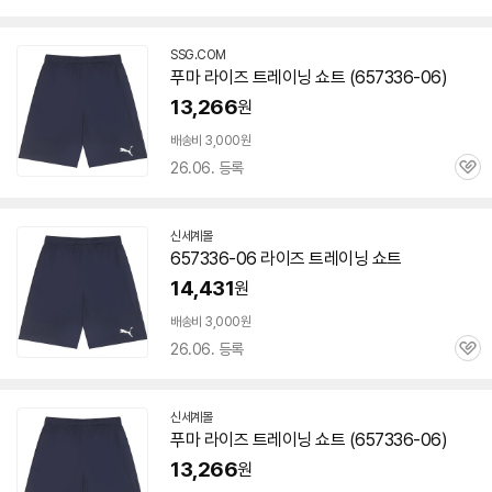
심
SSG.COM
푸마 라이즈 트레이닝 쇼트 (
657336-06
)
13,266
원
빠
른
배송비 3,000원
배
26.06. 등록
관
송
심
신세계몰
657336-06
라이즈 트레이닝 쇼트
14,431
원
배송비 3,000원
26.06. 등록
관
심
신세계몰
푸마 라이즈 트레이닝 쇼트 (
657336-06
)
13,266
원