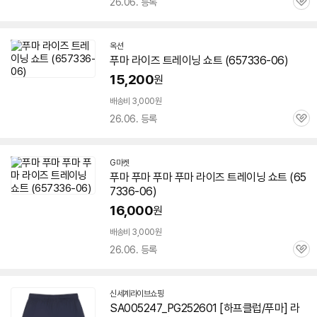
26.06. 등록
관
심
옥션
푸마 라이즈 트레이닝 쇼트 (
657336-06
)
15,200
원
배송비 3,000원
26.06. 등록
관
심
G마켓
푸마 푸마 푸마 푸마 라이즈 트레이닝 쇼트 (
65
7336-06
)
16,000
원
배송비 3,000원
26.06. 등록
관
심
신세계라이브쇼핑
SA005247_PG252601 [하프클럽/푸마] 라