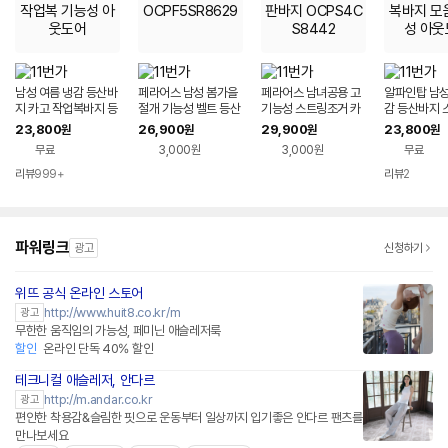
남성 여름 냉감 등산바
페라어스 남성 봄가을
페라어스 남녀공용 고
알파인탑 남성
지 카고 작업복바지 등
절개 기능성 벨트 등산
기능성 스트링조거 카
감 등산바지 
산복 작업복 기능성 아
바지 OCPF5SR862
고 스판바지 OCPS4
작업복바지 모
23,800
26,900
29,900
23,800
원
원
원
원
웃도어
9
CS8442
성 아웃도어
무료
3,000원
3,000원
무료
리뷰
999+
리뷰
2
파워링크
광고
신청하기
위뜨 공식 온라인 스토어
네이버페이 플러스
http://www.huit8.co.kr/m
광고
무한한 움직임의 가능성, 페미닌 애슬레저룩
할인
온라인 단독 40% 할인
테크니컬 애슬레저, 안다르
네이버페이 플러스
http://m.andar.co.kr
광고
편안한 착용감&슬림한 핏으로 운동부터 일상까지 입기좋은 안다르 팬츠를
만나보세요