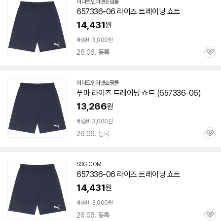
이마트인터넷쇼핑몰
657336-06
라이즈 트레이닝 쇼트
14,431
원
배송비 3,000원
26.06. 등록
관
심
이마트인터넷쇼핑몰
푸마 라이즈 트레이닝 쇼트 (
657336-06
)
13,266
원
빠
른
배송비 3,000원
배
26.06. 등록
관
송
심
SSG.COM
657336-06
라이즈 트레이닝 쇼트
14,431
원
배송비 3,000원
26.06. 등록
관