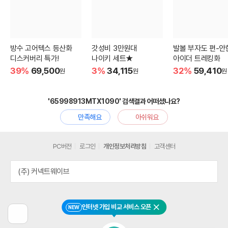
방수 고어텍스 등산화
갓성비 3만원대
발볼 부자도 편-안
디스커버리 특가!
나이키 세트★
아이더 트레킹화
39%
69,500
3%
34,115
32%
59,410
원
원
원
'65998913MTX1090' 검색결과 어떠셨나요?
만족해요
아쉬워요
PC버전
로그인
개인정보처리방침
고객센터
(주) 커넥트웨이브
인터넷 가입 비교 서비스 오픈
NEW
닫기
이
전