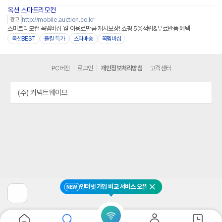
옥션 스마트리모컨
http://mobile.auction.co.kr
광고
스마트리모컨 꼭멤버십 월 이용료만큼 캐시보장! 쇼핑 5%적립&무료반품 혜택
옥션BEST
올킬 특가
스타배송
꼭멤버십
PC버전
로그인
개인정보처리방침
고객센터
(주) 커넥트웨이브
인터넷 가입 비교 서비스 오픈
NEW
닫기
이
전
페
이