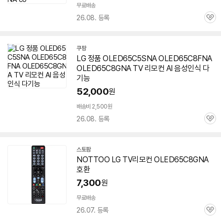
무료배송
26.08. 등록
관
심
쿠팡
LG 정품 OLED65C5SNA OLED65C8FNA
OLED65C8GNA TV 리모컨 AI 음성인식 다
기능
52,000
원
배송비 2,500원
26.08. 등록
관
심
스토팜
네
NOTTOO LG TV리모컨 OLED65C8GNA
이
호환
버
페
7,300
원
이
무료배송
26.07. 등록
관