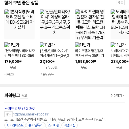
함께 보면 좋은 상품
광고
[본사직영]노비타 리모
[선물/인테리어/이사]
라이프헬퍼 병원침대
노비타 IPX7
컨 방수 비데 BD-SE6
아성비올라 1구,2구,3
환자용 전동 3모터 리
컴팩트 강력 
2N 자가설치
구,4구,5구,6구 리모
모컨 매트리스 포함 L
컨형 BD-TC
179,000
27,900
1,598,500
284,000
원
원
원
원
콘스위치
H-BED1 제품 179kg
RA 자가설치
무료
2,500원
무료
무료
무게의 기술력 침대
리뷰
26
리뷰
999+
파워링크
광고
신청하기
스마트리모컨 G마켓
http://m.gmarket.co.kr
광고
스마트리모컨 주말까지 빠른 스타배송, 무료반품 혜택, 오늘 주문 내일도착!
G마켓베스트
슈퍼딜특가
스타배송
꼭멤버십