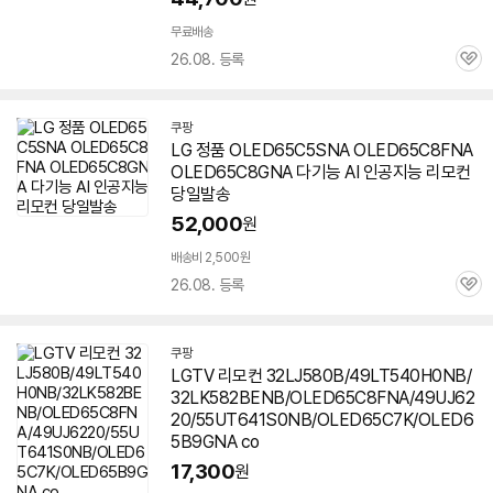
무료배송
26.08. 등록
관
심
쿠팡
LG 정품 OLED65C5SNA OLED65C8FNA
OLED65C8GNA 다기능 AI 인공지능 리모컨
당일발송
52,000
원
배송비 2,500원
26.08. 등록
관
심
쿠팡
LGTV 리모컨 32LJ580B/49LT540H0NB/
32LK582BENB/OLED65C8FNA/49UJ62
20/55UT641S0NB/OLED65C7K/OLED6
5B9GNA co
17,300
원