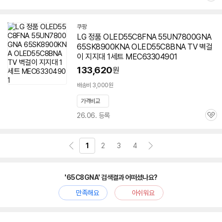
심
쿠팡
LG 정품 OLED55C8FNA 55UN7800GNA
65SK8900KNA OLED55C8BNA TV 벽걸
이 지지대 1세트 MEC63304901
133,620
원
배송비 3,000원
가격비교
26.06. 등록
관
심
1
2
3
4
'65C8GNA' 검색결과 어떠셨나요?
만족해요
아쉬워요