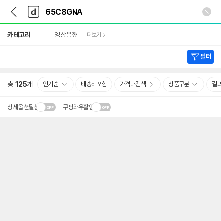
뒤
다
본문 바로가기
다
로
나
나
가
와
와
상
기
메
카테고리
영상음향
더보기
세
인
검
색
필터
총
125
개
인기순
배송비포함
가격대검색
상품구분
결
상세옵션펼침
쿠팡와우할인