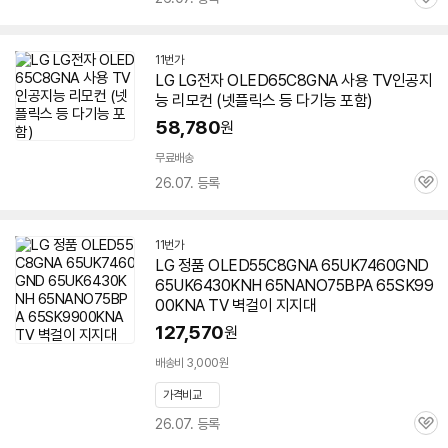
관
심
11번가
LG LG전자 OLED65C8GNA 사용 TV인공지
능 리모컨 (넷플릭스 등 다기능 포함)
58,780
원
무료배송
26.07. 등록
관
심
11번가
LG 정품 OLED55C8GNA 65UK7460GND
65UK6430KNH 65NANO75BPA 65SK99
00KNA TV 벽걸이 지지대
127,570
원
배송비 3,000원
가격비교
26.07. 등록
관