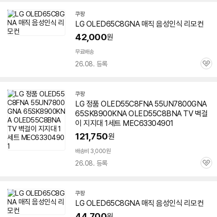
쿠팡
LG OLED65C8GNA 매직 음성인식 리모컨
42,000
원
무료배송
26.08. 등록
관
심
쿠팡
LG 정품 OLED55C8FNA 55UN7800GNA
65SK8900KNA OLED55C8BNA TV 벽걸
이 지지대 1세트 MEC63304901
세부정보 열기/접기
121,750
원
배송비 3,000원
26.08. 등록
관
심
쿠팡
LG OLED65C8GNA 매직 음성인식 리모컨
44,700
원