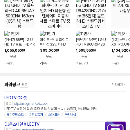
[혜택가 88만] LG U
와이드무빙뷰 화이트
[혜택가 134만] LG U
[LG] 스탠바
HD TV 울트라HD 4K
에디션 32인치 HD 타
HD TV 86UR642S
X6TPGA 
65UA7500ENA 16
원형 삼탠바이미 이동
0NC 217cm(86인
1,055,050
309,000
1,595,550
1,104,520
원
원
원
3cm(65인치) 스탠드
식 세트 스마트 TV 중
치) 울트라HD 스탠드
무료
무료
무료
무료
형
소바이미
형 비즈니스 TV
리뷰
35
리뷰
2
리뷰
373
리뷰
3
파워링크
광고
신청하기
LEDTV G마켓
http://m.gmarket.co.kr
광고
LEDTV 쇼핑에 집중! 최대 5% 적립에 무료반품까지, 꼭멤버십 혜택
G마켓베스트
슈퍼딜특가
스타배송
꼭멤버십
CJ온스타일 X LEDTV
네이버페이
http://www.cjonstyle.com
광고