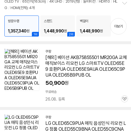
OLED TV
/
65인치(163cm)
/
4K UHD
/
2019년형
/
돌비비전
/
HDR10
/
HL
G
/
HDMI(전체): 4개
정
보
펼
방문수령
스탠드
벽걸이
치
더보기
기
1,357,340
1,448,990
1,448,990
원
원
원
1위
2위
쿠팡
[해외] 베이션 AKB75855501 MR20GA 교체
매직보이스 리모컨 LG 스마트TV OLED65E
9 호환PUA OLED65E9AUA OLED65C9P
UA OLED65B9PUB OL
50,900
원
무료배송
26.08. 등록
관
심
쿠팡
LG OLED65C9PUA 매직 음성인식 리모컨 L
G 정품 OLED55C9BNA OLED55C9CNA