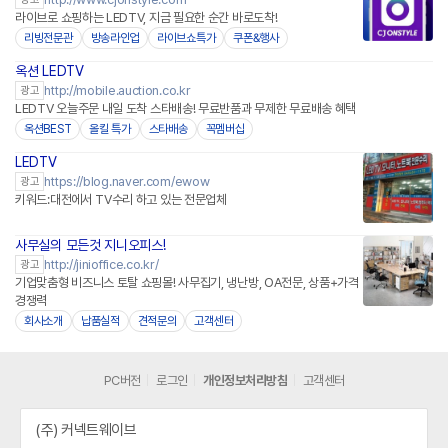
라이브로 쇼핑하는 LEDTV, 지금 필요한 순간 바로도착!
리빙전문관
방송라인업
라이브쇼특가
쿠폰&행사
옥션 LEDTV
http://mobile.auction.co.kr
광고
LEDTV 오늘주문 내일 도착 스타배송! 무료반품과 무제한 무료배송 혜택
옥션BEST
올킬 특가
스타배송
꼭멤버십
LEDTV
https://blog.naver.com/ewow
광고
키워드:대전에서 TV수리 하고 있는 전문업체
사무실의 모든것 지니오피스!
http://jinioffice.co.kr/
광고
기업맞춤형 비즈니스 토탈 쇼핑몰! 사무집기, 냉난방, OA전문, 상품+가격
경쟁력
회사소개
납품실적
견적문의
고객센터
PC버전
로그인
개인정보처리방침
고객센터
(주) 커넥트웨이브