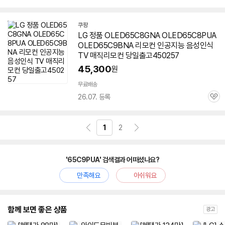
심
쿠팡
LG 정품 OLED65C8GNA OLED65C8PUA
OLED65C9BNA 리모컨 인공지능 음성인식
TV 매직리모컨 당일출고450257
45,300
원
무료배송
26.07. 등록
관
심
1
2
'65C9PUA' 검색결과 어떠셨나요?
만족해요
아쉬워요
함께 보면 좋은 상품
광고