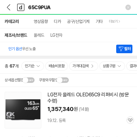
뒤
다
본문 바로가기
다
로
나
나
가
와
와
상
기
메
카테고리
영상음향
디카
공구/산업기계
기타
더보기
세
인
검
색
제조사/브랜드
올레드
LG전자
인기 옵션
우선 노출
필터
총
67
개
인기순
배송비포함
가격대검색
상품구분
결과
상세옵션펼침
쿠팡와우할인
설치 환경·지역에 따라
LG전자 올레드 OLED65C9 리퍼비시 (방문
닫
배송·설치비가 달라집니다.
수령)
기
1,357,340
원
(14몰)
19.12. 등록
관
심