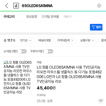
뒤
다
본문 바로가기
다
로
나
나
가
와
와
상
기
메
카테고리
영상음향
디지털 완제품
더보기
세
인
검
색
필터
총
117
개
인기순
배송비포함
가격대검색
상품구분
결과
상세옵션펼침
쿠팡와우할인
설치 환경·지역에 따라
쿠팡
닫
배송·설치비가 달라집니다.
LG 정품 OLED65A1MNA 사용 TV인공지능
기
리모컨 마우스휠 넷플릭스 등 다기능 포함482
006 LG전자 LG 정품 OLED65A1MNA 사용
TV인공지능 리모
45,400
원
무료배송
26.08. 등록
관