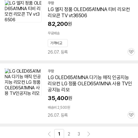
쿠팡
LG 엘지 정품 OLED65A1MNA 티비 리모컨
리모콘 TV vt36506
82,200
원
무료배송
가격비교
26.07. 등록
관
심
쿠팡
LG OLED65A1MNA 다기능 매직 인공지능
리모컨 LG 정품 OLED65A1MNA 사용 TV인
공지능 리모
35,400
원
배송비 2,500원
26.07. 등록
관
심
1
2
3