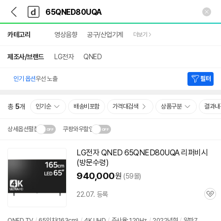
뒤
다
본문 바로가기
다
로
나
나
가
와
와
상
기
메
카테고리
영상음향
공구/산업기계
더보기
세
인
검
색
제조사/브랜드
LG전자
QNED
인기 옵션
우선 노출
필터
총
5
개
인기순
배송비포함
가격대검색
상품구분
결과내
상세옵션펼침
쿠팡와우할인
설치 환경·지역에 따라
LG전자 QNED
65QNED80UQA
리퍼비시
닫
배송·설치비가 달라집니다.
(방문수령)
기
940,000
원
(59몰)
22.07. 등록
관
심
QNED TV
/
65인치(163cm)
/
4K UHD
/
주사율: 120Hz
/
2022년형
/
알파7