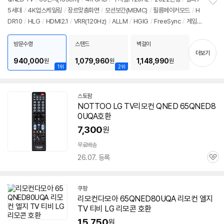
5세대
/
4K업스케일링
/
장르맞춤화면
/
모션보간(MEMC)
/
필름메이커모드
/
H
정
DR10
/
HLG
/
HDMI2.1
/
VRR(120Hz)
/
ALLM
/
HGIG
/
FreeSync
/
게임
보
펼
모드
/
웹OS 22
/
HDMI(전체): 4개
치
방문수령
스탠드
벽걸이
기
더보기
940,000
1,079,960
1,148,990
원
원
원
1위
2위
스토팜
네
NOTTOO LG TV리모컨 QNED
65QNED8
이
0UQA
호환
버
페
7,300
원
이
무료배송
26.07. 등록
관
심
쿠팡
리모컨다모아
65QNED80UQA
리모컨 엘지
TV 티비 LG 리모콘 호환
15,750
원