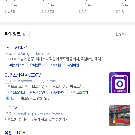
3cm(65인치) 스탠드
치) 울트라HD 스탠드
식 세트 스마트 TV 중
무료
무료
무료
무료
형
형 비즈니스 TV
소바이미
리뷰
35
리뷰
373
리뷰
2
리뷰
3
파워링크
광고
신청하기
LEDTV G마켓
http://m.gmarket.co.kr
광고
LEDTV 쇼핑에 집중! 최대 5% 적립에 무료반품까지, 꼭멤버십 혜택
G마켓베스트
슈퍼딜특가
스타배송
꼭멤버십
CJ온스타일 X LEDTV
네이버페이
http://www.cjonstyle.com
광고
라이브로 쇼핑하는 LEDTV, 지금 필요한 순간 바로도착!
라이브쇼위크
리빙전문관
방송라인업
라이브쇼특가
이벤트
라이브쇼위크 8/3-8/9
LEDTV
https://blog.naver.com/ewow
광고
키워드:대전에서 TV수리 하고 있는 전문업체
옥션 LEDTV