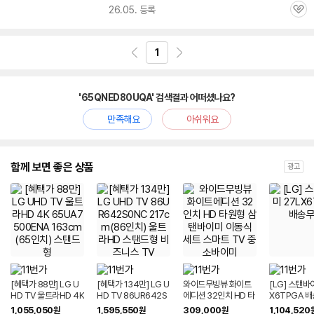
26.05. 등록
관
심
1
'65QNED80UQA' 검색결과 어떠셨나요?
만족해요
아쉬워요
함께 보면 좋은 상품
광고
[혜택가 88만] LG U
[혜택가 134만] LG U
와이드무빙뷰 화이트
[LG] 스탠바
HD TV 울트라HD 4K
HD TV 86UR642S
에디션 32인치 HD 타
X6TPGA 
65UA7500ENA 16
0NC 217cm(86인
원형 삼탠바이미 이동
1,055,050
1,595,550
309,000
1,104,520
원
원
원