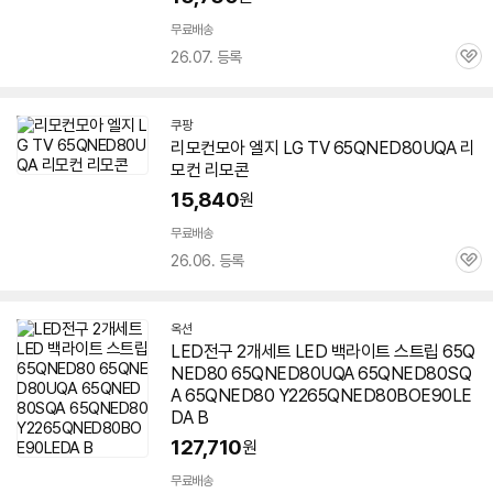
무료배송
26.07. 등록
관
심
쿠팡
리모컨모아 엘지 LG TV
65QNED80UQA
리
모컨 리모콘
15,840
원
무료배송
26.06. 등록
관
심
옥션
LED전구 2개세트 LED 백라이트 스트립 65Q
NED80
65QNED80UQA
65QNED80SQ
A 65QNED80 Y2265QNED80BOE90LE
DA B
127,710
원
무료배송