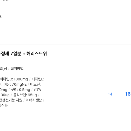
드
+정제 7일분 + 해리스트위
슐,정
/
섭취방법
:
비타민C
:
1000mg
/
비타민E
:
나이아신
:
70mgNE
/
비오틴
:
0mg
/
구리
:
0.5mg
/
망간
:
16
1개
:
30ug
/
몰리브덴
:
65ug
/
갑상선기능 지원
/
에너지생산
/
항산화