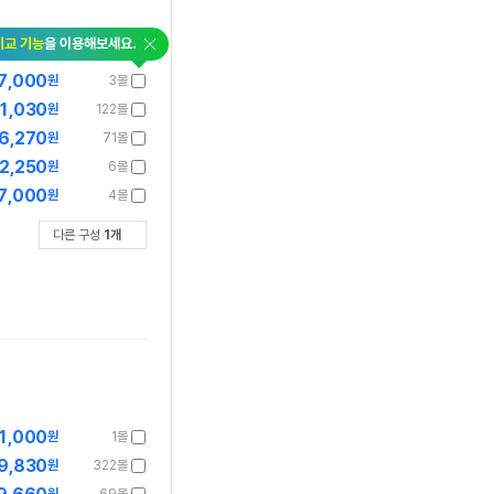
비교 기능
을 이용해보세요.
7,000
원
3몰
1,030
원
122몰
6,270
원
71몰
2,250
원
6몰
7,000
원
4몰
다른 구성
1
개
1,000
원
1몰
9,830
원
322몰