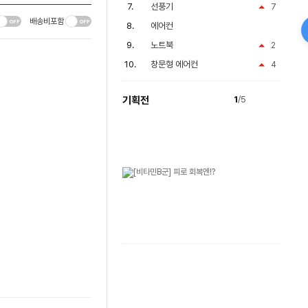
선풍기
7
배송비포함
에어컨
노트북
2
창문형 에어컨
4
기획전
1
/5