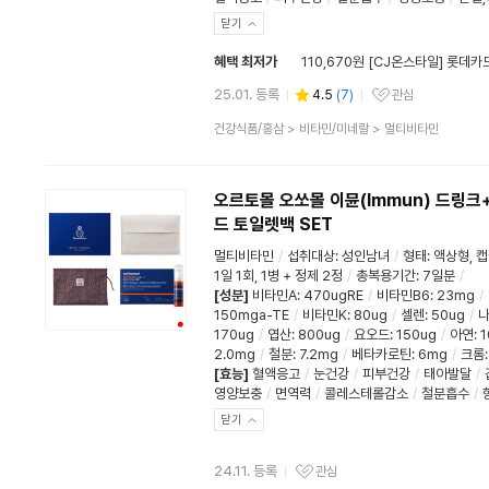
닫기
혜택 최저가
110,670원 [CJ온스타일] 롯데카
25.01. 등록
4.5
(
7
)
관심
관심상품
상
건강식품/홍삼
>
비타민/미네랄
>
멀티비타민
품
분
류
오르토몰 오쏘몰 이뮨(Immun) 드링크
드 토일렛백 SET
멀티비타민
/
섭취대상
:
성인남녀
/
형태
:
액상형
,
캡
1일 1회, 1병 + 정제 2정
/
총복용기간
:
7일분
/
[성분]
비타민A
:
470ugRE
/
비타민B6
:
23mg
/
150mga-TE
/
비타민K
:
80ug
/
셀렌
:
50ug
/
170ug
/
엽산
:
800ug
/
요오드
:
150ug
/
아연
:
1
2.0mg
/
철분
:
7.2mg
/
베타카로틴
:
6mg
/
크롬
[효능]
혈액응고
/
눈건강
/
피부건강
/
태아발달
/
영양보충
/
면역력
/
콜레스테롤감소
/
철분흡수
/
닫기
24.11. 등록
관심
관심상품