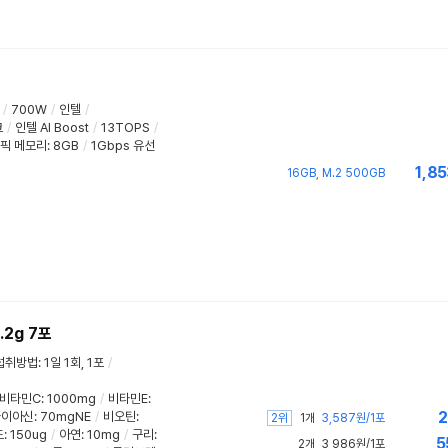
/
700W
/
인텔
/
크
/
인텔 AI Boost
/
13TOPS
/
픽 메모리
:
8GB
/
1Gbps 유선
1,85
16GB, M.2 500GB
2g 7포
섭취방법
:
1일 1회, 1포
/
비타민C
:
1000mg
/
비타민E
:
2
나이아신
:
70mgNE
/
비오틴
:
2위
1개
3,587원/1포
드
:
150ug
/
아연
:
10mg
/
구리
:
5
2개
3,986원/1포