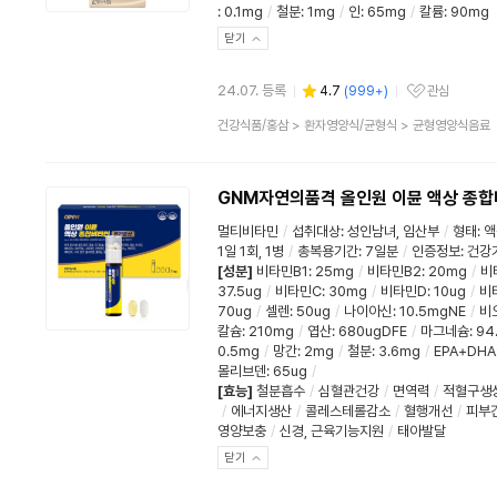
:
0.1mg
/
철분
:
1mg
/
인
:
65mg
/
칼륨
:
90mg
닫기
24.07. 등록
4.7
(
999+
)
관심
관심상품
상
건강식품/홍삼
>
환자영양식/균형식
>
균형영양식음료
품
분
류
GNM자연의품격 올인원 이뮨 액상 종합
멀티비타민
/
섭취대상
:
성인남녀
,
임산부
/
형태
:
액
1일 1회, 1병
/
총복용기간
:
7일분
/
인증정보
:
건강
[성분]
비타민B1
:
25mg
/
비타민B2
:
20mg
/
비
37.5ug
/
비타민C
:
30mg
/
비타민D
:
10ug
/
비
70ug
/
셀렌
:
50ug
/
나이아신
:
10.5mgNE
/
비
칼슘
:
210mg
/
엽산
:
680ugDFE
/
마그네슘
:
94
0.5mg
/
망간
:
2mg
/
철분
:
3.6mg
/
EPA+DHA
몰리브덴
:
65ug
/
[효능]
철분흡수
/
심혈관건강
/
면역력
/
적혈구생
/
에너지생산
/
콜레스테롤감소
/
혈행개선
/
피부
영양보충
/
신경, 근육기능지원
/
태아발달
닫기