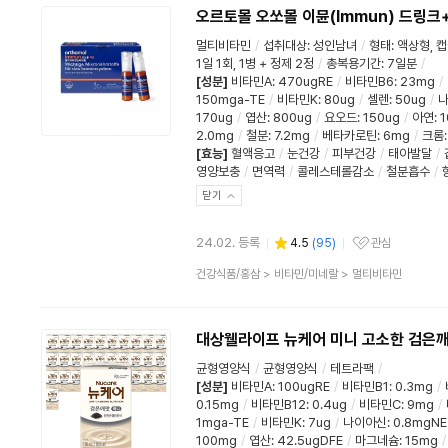
오르토몰 오쏘몰 이뮨(Immun) 드링크
멀티비타민
/
섭취대상
:
성인남녀
/
형태
:
액상형
,
캡
1일 1회, 1병 + 정제 2정
/
총복용기간
:
7일분
/
[성분]
비타민A
:
470ugRE
/
비타민B6
:
23mg
/
150mga-TE
/
비타민K
:
80ug
/
셀렌
:
50ug
/
170ug
/
엽산
:
800ug
/
요오드
:
150ug
/
아연
:
1
2.0mg
/
철분
:
7.2mg
/
베타카로틴
:
6mg
/
크롬
[효능]
혈액응고
/
눈건강
/
피부건강
/
태아발달
/
영양보충
/
면역력
/
콜레스테롤감소
/
철분흡수
/
닫기
24.02. 등록
4.5
(
95
)
관심
관심상품
상
건강식품/홍삼
>
비타민/미네랄
>
멀티비타민
품
분
류
대상웰라이프 뉴케어 미니 고소한 검은깨 
균형영양식
/
균형영양식
/
테트라팩
/
[성분]
비타민A
:
100ugRE
/
비타민B1
:
0.3mg
/
0.15mg
/
비타민B12
:
0.4ug
/
비타민C
:
9mg
/
1mga-TE
/
비타민K
:
7ug
/
나이아신
:
0.8mgNE
100mg
/
엽산
:
42.5ugDFE
/
마그네슘
:
15mg
/