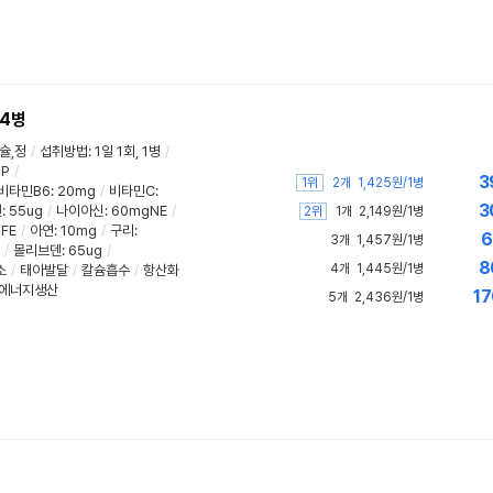
14병
슐,정
/
섭취방법
:
1일 1회, 1병
/
P
/
3
1위
2개
1,425원/1병
비타민B6
:
20mg
/
비타민C
:
3
렌
:
55ug
/
나이아신
:
60mgNE
/
2위
1개
2,149원/1병
FE
/
아연
:
10mg
/
구리
:
6
3개
1,457원/1병
/
몰리브덴
:
65ug
/
8
4개
1,445원/1병
소
/
태아발달
/
칼슘흡수
/
항산화
에너지생산
17
5개
2,436원/1병