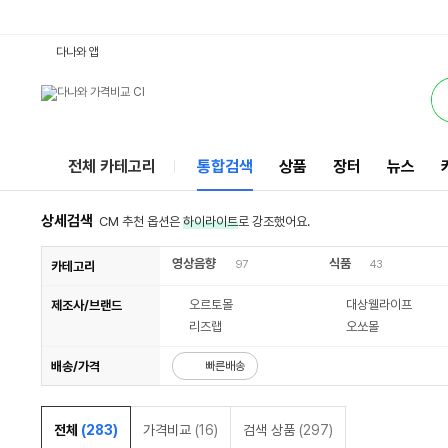
65b7k : 다나와 통합검색
검색될 최소 가격 입력
검색될 최대 가격 입력
별점
별점
별점
별점
별점
별점
별점
리뷰수
리뷰수
리뷰수
리뷰수
리뷰수
리뷰수
리뷰수
서비스
다나와 앱
전체 카테고리
통합검색
상품
장터
뉴스
상세검색
CM 추천 옵션은
하이라이트
로 강조했어요.
영상음향
식품
97
43
카테고리
오르토몰
대상웰라이프
제조사/브랜드
리즈랩
오쏘몰
배송/가격
빠른배송
전체
(283)
가격비교
(16)
검색 상품
(297)