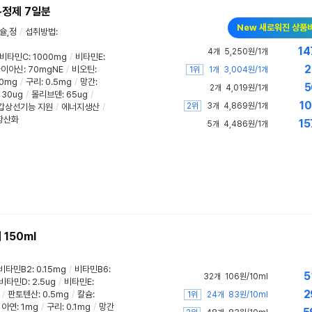
+정제 7일분
New 새로워진 상품
슐,정
/
섭취방법
:
14
4개
5,250원/1개
비타민C
:
1000mg
/
비타민E
:
2
나이아신
:
70mgNE
/
비오틴
:
1위
1개
3,004원/1개
0mg
/
구리
:
0.5mg
/
망간
:
5
2개
4,019원/1개
:
30ug
/
몰리브덴
:
65ug
/
10
2위
3개
4,869원/1개
갑상선기능 지원
/
에너지생산
/
항산화
15
5개
4,486원/1개
150ml
비타민B2
:
0.15mg
/
비타민B6
:
5
32개
106원/10ml
비타민D
:
2.5ug
/
비타민E
:
2
/
판토텐산
:
0.5mg
/
칼슘
:
1위
24개
83원/10ml
아연
:
1mg
/
구리
:
0.1mg
/
망간