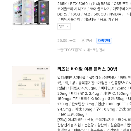
265K
/
RTX 5060
/
(인텔) B860
/
OS미포함
/
코어울트라 시리즈2
/
코어 울트라7
/
애로우레이
DDR5
/
16GB
/
M.2
/
500GB
/
NVIDIA
/
그래
/
파워서플라이
/
미들타워
/
용도
:
게임용
닫기
25.05. 등록
관심
대량구매
관심상품
상
브랜드PC/조립PC
>
데스크탑 전체
품
분
류
리즈랩 바이알 이뮨 플러스 30병
멀티비타민&미네랄
/
섭취대상
:
성인남녀
/
형태
:
1일 1회, 1병
/
총복용기간
:
1개월분
/
인증정보
:
G
[성분]
비타민A
:
470ugRE
/
비타민B1
:
25mg
/
20mg
/
비타민B12
:
2.4ug
/
비타민C
:
150mg
/
150mga-TE
/
비타민K
:
80ug
/
셀렌
:
55ug
/
170ug
/
판토텐산
:
7mg
/
엽산
:
1360ugDFE
/
94.5mg
/
아연
:
10mg
/
구리
:
0.8mg
/
망간
:
3
/
몰리브덴
:
65ug
/
[효능]
에너지생산
/
신경, 근육기능지원
/
태아발달
갑상선기능 지원
/
눈건강
/
항산화
/
칼슘흡수
/
면
혈액응고
/
피부건강
/
철분흡수
/
영양보충
/
관절