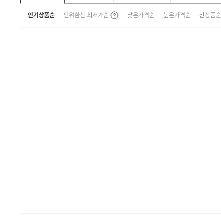
인기상품순
단위환산 최저가순
낮은가격순
높은가격순
신상품순