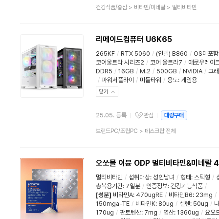
상
건강식품/홍삼
>
비타민/미네랄
>
멀티비타민
품
분
류
리메이드컴퓨터 U6K65
265KF
/
RTX 5060
/
(인텔) B860
/
OS미포함
코어울트라 시리즈2
/
코어 울트라7
/
애로우레이
DDR5
/
16GB
/
M.2
/
500GB
/
NVIDIA
/
그래
/
파워서플라이
/
미들타워
/
용도
:
게임용
닫기
25.05. 등록
관심
대량구매
관심상품
상
브랜드PC/조립PC
>
데스크탑 전체
품
분
류
오쏘몰 이뮨 ODP 멀티비타민&미네랄 4.
멀티비타민
/
섭취대상
:
성인남녀
/
형태
:
스틱형
/
총복용기간
:
7일분
/
인증정보
:
건강기능식품
/
[성분]
비타민A
:
470ugRE
/
비타민B6
:
23mg
/
150mga-TE
/
비타민K
:
80ug
/
셀렌
:
50ug
/
170ug
/
판토텐산
:
7mg
/
엽산
:
1360ug
/
요오