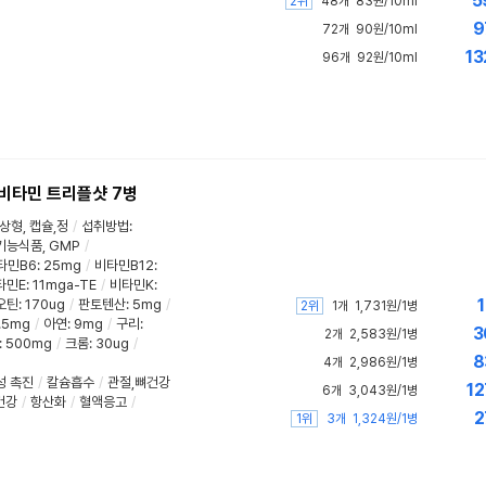
5
2위
48개
83원/10ml
9
72개
90원/10ml
13
96개
92원/10ml
비타민 트리플샷 7병
상형
,
캡슐,정
/
섭취방법
:
기능식품
,
GMP
/
타민B6
:
25mg
/
비타민B12
:
타민E
:
11mga-TE
/
비타민K
:
1
오틴
:
170ug
/
판토텐산
:
5mg
/
2위
1개
1,731원/1병
.5mg
/
아연
:
9mg
/
구리
:
3
2개
2,583원/1병
:
500mg
/
크롬
:
30ug
/
8
4개
2,986원/1병
성 촉진
/
칼슘흡수
/
관절,뼈건강
12
6개
3,043원/1병
건강
/
항산화
/
혈액응고
/
2
1위
3개
1,324원/1병