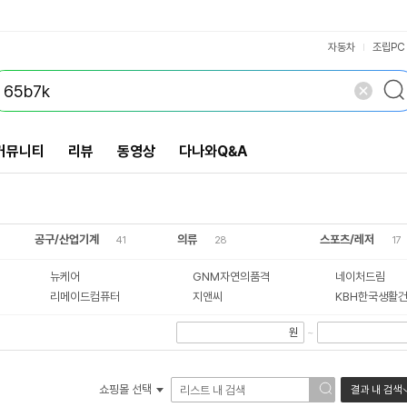
툴팁 보기
VS검색
개 담김
삭제
검색
닫기
닫기
자동차
조립PC
커뮤니티
리뷰
동영상
다나와Q&A
공구/산업기계
의류
스포츠/레저
41
28
17
뉴케어
GNM자연의품격
네이처드림
리메이드컴퓨터
지앤씨
KBH한국생활
원
~
쇼핑몰 선택
결과 내 검색