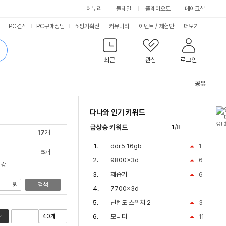
싫어요
좋아요
에누리
몰테일
플레이오토
메이크샵
PC견적
PC구매상담
쇼핑기획전
커뮤니티
이벤트
/
체험단
더보기
최근
관심
로그인
공유
관
련
다나와 인기 키워드
컨
텐
급상승 키워드
1
/8
츠
17
개
ddr5 16gb
1
5
개
9800x3d
6
건강
제습기
6
원
검색
7700x3d
닌텐도 스위치 2
3
모니터
11