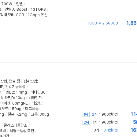
700W
/
인텔
/
크
/
인텔 AI Boost
/
13TOPS
/
픽 메모리
:
8GB
/
1Gbps 유선
1,86
16GB, M.2 500GB
액상형
,
캡슐,정
/
섭취방법
:
MP
,
건강기능식품
/
비타민B2
:
1.4mg
/
비타민B6
:
비타민D
:
10ug
/
비타민E
:
나이아신
:
60mgNE
/
비오틴
:
요오드
:
150ug
/
마그네슘
:
11
mg
/
철분
:
7.2mg
/
크롬
:
30ug
1위
2개
1,900원/1병
5
2위
1개
1,963원/1병
/
콜레스테롤감소
/
16
3개
1,811원/1병
역력
/
적혈구생성 촉진
/
,뼈건강