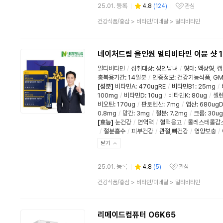
25.01. 등록
4.8
(
124
)
관심
관심상품
상
건강식품/홍삼
>
비타민/미네랄
>
멀티비타민
품
분
류
네이처드림 올인원 멀티비타민 이뮨 샷 
멀티비타민
/
섭취대상
:
성인남녀
/
형태
:
액상형
,
캡
총복용기간
:
14일분
/
인증정보
:
건강기능식품
,
GM
[성분]
비타민A
:
470ugRE
/
비타민B1
:
25mg
/
100mg
/
비타민D
:
10ug
/
비타민K
:
80ug
/
셀
비오틴
:
170ug
/
판토텐산
:
7mg
/
엽산
:
680ugD
0.8mg
/
망간
:
3mg
/
철분
:
7.2mg
/
크롬
:
30ug
[효능]
눈건강
/
면역력
/
혈액응고
/
콜레스테롤감
/
철분흡수
/
피부건강
/
관절,뼈건강
/
영양보충
/
닫기
25.01. 등록
4.8
(
5
)
관심
관심상품
상
건강식품/홍삼
>
비타민/미네랄
>
멀티비타민
품
분
류
리메이드컴퓨터 O6K65