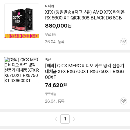
N 마켓
네
XFX (당일발송)(재고보유) AMD XFX 라데온
이
RX 6600 XT QICK 308 BLACK D6 8GB
버
페
880,000
원
이
무료배송
26.04. 등록
관
심
옥션
[해외] QICK MERC 비디오 카드 냉각 선풍기
대체품 XFX RX6700XT RX6750XT RX66
00XT
74,620
원
무료배송
26.04. 등록
관
심
1