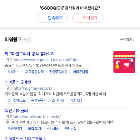
'6600QICK' 검색결과 어떠셨나요?
만족해요
아쉬워요
파워링크
광고
신청하기
씨그마알드리치 공식 홈페이지
https://www.sigmaaldrich.com/KR/ko
광고
중요한 프로젝트일수록 검증된 브랜드와 함께하세요
지식허브
화학물질검색
진행중캠페인
아미콘샘플
기어풀러 G마켓
http://m.gmarket.co.kr
광고
기어풀러 쇼핑에 집중! 최대 5% 적립에 무료반품까지, 꼭멤버십 혜택
G마켓베스트
슈퍼딜특가
스타배송
꼭멤버십
옥션 기어풀러
http://mobile.auction.co.kr/
광고
기어풀러 꼭멤버십 월 이용료만큼 캐시보장! 쇼핑 5%적립&무료반품 혜택
옥션BEST
올킬 특가
스타배송
꼭멤버십
기어풀러는 신흥프로툴스
네이버페이 플러스