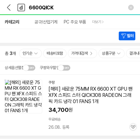
뒤
다
본문 바로가기
다
로
나
나
가
와
와
상
기
메
카테고리
공구/산업기계
PC 주요 부품
더보기
세
인
검
색
필터
총
3
개
인기순
배송비포함
가격대검색
상품구분
결과내
상세옵션펼침
쿠팡와우할인
설치 환경·지역에 따라
쿠팡
닫
배송·설치비가 달라집니다.
[해외] 새로운 75MM RX 6600 XT GPU 팬
기
XFX 스피드 스터 QICK308 RADEON 그래
픽 카드 냉각 01 FANS 1개
34,700
원
무료배송
26.08. 등록
관
심