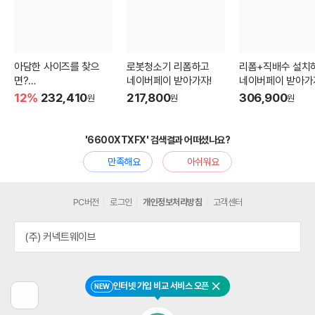
아담한 사이즈를 찾으
로봇청소기 리폼하고
리폼+직배수 설치
면?
네이버페이 받아가자!
네이버페이 받아가
3인용 비건가죽 소파
12%
232,410
217,800
306,900
원
원
원
'6600XTXFX' 검색결과 어떠셨나요?
만족해요
아쉬워요
PC버전
로그인
개인정보처리방침
고객센터
(주) 커넥트웨이브
인터넷 가입 비교 서비스 오픈
NEW
닫기
이
전