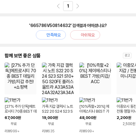
1
'665786V50814632' 검색결과 어떠셨나요?
만족해요
아쉬워요
함께 보면 좋은 상품
광고
[27% 추가 단독]메트
가죽 지갑 갤럭시 노트
[10%즉할+20%] 제
이중모시 동전
로시티 70종 BEST 데
S22 20 S24 S23 S
이에스티나 BEST 가
전통 명절 미
일리 가방/지갑 추천!
21 S10+5G S20FE
방/지갑/ACC
동
67,000
19,000
48,000
2,200
원
원
원
원
+쇼핑백
플러스 울트라 A33A
무료
무료
무료
2,500원
53A24A32A23A3
4A25A35 핸드폰
리뷰
999+
리뷰
635
리뷰
999+