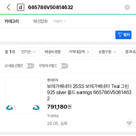
뒤
다
본문 바로가기
다
로
나
나
가
와
와
상
기
메
카테고리
패션잡화
더보기
세
인
검
색
필터
총
1
개
인기순
배송비포함
가격대검색
상품구분
결과내
상세옵션펼침
쿠팡와우할인
설치 환경·지역에 따라
롯데ON
닫
배송·설치비가 달라집니다.
보테가베네타 25SS 보테가베네타 Teal 그린
기
925 silver 폴드 earrings
665786V5081463
2
791,180
원
무료배송
26.06. 등록
관
심