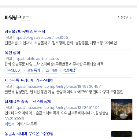
파워링크
광고
신청하기
덤핑물건바로매입 원스탁
https://blog.naver.com/next005
광고
긴급처분, 기업재고, 쇼핑몰재고, 점포정리, 잡화, 생활용품, 대량소량 고가매입
옥션 잡화
http://mobile.auction.co.kr/
광고
잡화 오늘주문 내일 도착 스타배송! 무료반품과 무제한 무료배송 혜택
옥션BEST
올킬 특가
스타배송
꼭멤버십
제주서쪽 프라이빗 키즈스테이
https://map.naver.com/p/entry/place/1849336457
광고
귤밭뷰 감성돌집, 반려견 동반 가능, 불멍과 야외 바베큐50평 잔디마당과 트램폴린
협재10분 숲속 무료스파독채
https://map.naver.com/p/entry/place/1272451134
광고
안도타다오 미학의 노출콘크리트 독채. 야외빔프로젝터시네마, 감성불멍,
무료야외스파
이벤트
야외스파 무료
동굴속 시네마 무료온수수영장